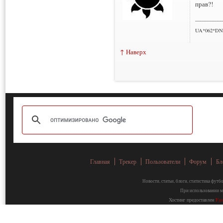
прав?!
___________
UA*062*DN
↑ Наверх
Главная
Трекер
Пользователи
Форум
Бл
Новости, статьи, блоги, статистика фут
При использовании ма
Хостинг предоставлен
Fa