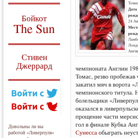
Тома
О том, когда появился
Дата
и зачем нужен
рожд
Бойкот
24 Ав
The Sun
Мест
рожд
Для тех, у кого всё ещё остались
Ламб
вопросы
Лонд
Русский перевод
Англ
Стивен
Джеррард
чемпионата Англии 198
Моя история
Томас, резво пробежав 
закатил мяч в ворота 
чемпионского титула.
болельщики «Ливерпуля»
оказался в ливерпульск
прощение части мерсис
гол в финале Кубка А
Довольны ли вы
Сунесса
обыграть неус
работой «Ливерпуля»