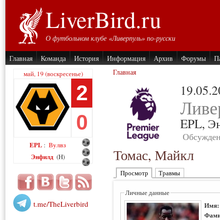
LiverBird.ru
О футбольном клубе «Ливерпуль» по-русски
Главная
Команда
История
Информация
Архив
Форумы
П
Главная
май, 19 (воскресенье)
2
19.05.
Ливе
0
EPL,
Э
Обсужден
EPL
Вулвз
:
Томас, Майкл
Энфилд
(H)
Просмотр
Травмы
Личные данные
t.me/TheLiverbird
Имя
Фами