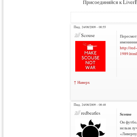
Присоединяйся к LiverB
Пнд, 24/08/2009 - 00:55
Scouse
Пересмот
именинник
http://red
1989.html
↑ Наверх
Пнд, 24/08/2009 - 08:48
redbeatles
Scouse
Он футбол
нельзя лу
«Ливерпул