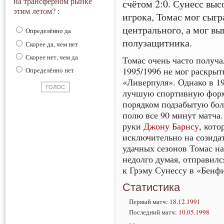
на трансферном рынке
счётом 2:0. Сунесс вы
этим летом? :
игрока, Томас мог сыгр
центрального, а мог в
Определённо да
полузащитника.
Скорее да, чем нет
Скорее нет, чем да
Томас очень часто получа
1995/1996 не мог раскрыт
Определённо нет
«Ливерпуля». Однако в 19
лучшую спортивную форм
порядком подзабытую бол
полю все 90 минут матча
руки
Джону Барнсу
, кот
исключительно на созида
удачных сезонов Томас на
недолго думая, отправилс
к Грэму Сунессу в «Бенф
Статистика
Первый матч:
18.12.1991
Последний матч:
10.05.1998