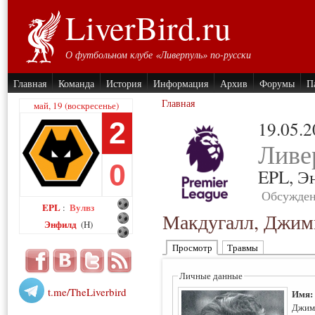
LiverBird.ru
О футбольном клубе «Ливерпуль» по-русски
Главная
Команда
История
Информация
Архив
Форумы
П
Главная
май, 19 (воскресенье)
2
19.05.
Ливе
0
EPL,
Э
Обсужден
EPL
Вулвз
:
Макдугалл, Джи
Энфилд
(H)
Просмотр
Травмы
Личные данные
t.me/TheLiverbird
Имя
Джим