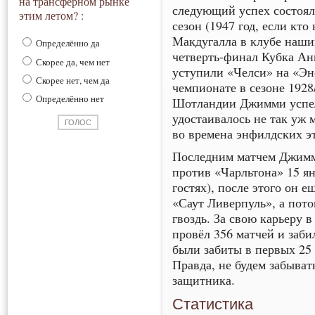
на трансферном рынке
следующий успех состоял
этим летом? :
сезон (1947 год, если кто
Макдугалла в клубе наш
Определённо да
четверть-финал Кубка Анг
Скорее да, чем нет
уступили «Челси» на «Энф
Скорее нет, чем да
чемпионате в сезоне 1928
Определённо нет
Шотландии Джимми успел 
удостаивалось не так уж 
во времена энфилдских э
Последним матчем Джимми
против «Чарльтона» 15 ян
гостях), после этого он 
«Саут Ливерпуль», а пото
гвоздь. За свою карьеру 
провёл 356 матчей и заби
были забиты в первых 25 
Правда, не будем забывать
защитника.
Статистика