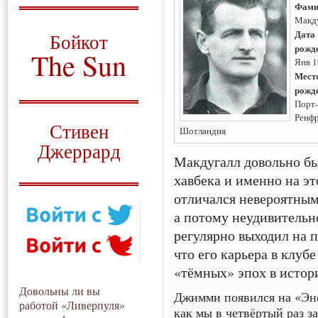
Фами
О том, когда появился
Макд
и зачем нужен
Дата
Бойкот
рожд
The Sun
Янв 
Мест
Для тех, у кого всё ещё остались
рожд
вопросы
Порт-
Русский перевод
Ренф
Стивен
Шотландия
Джеррард
Макдугалл довольно бы
Моя история
хавбека и именно на эт
отличался невероятны
а потому неудивительно
регулярно выходил на 
что его карьера в клуб
«тёмных» эпох в истор
Довольны ли вы
Джимми появился на «Энф
работой «Ливерпуля»
как мы в четвёртый раз 