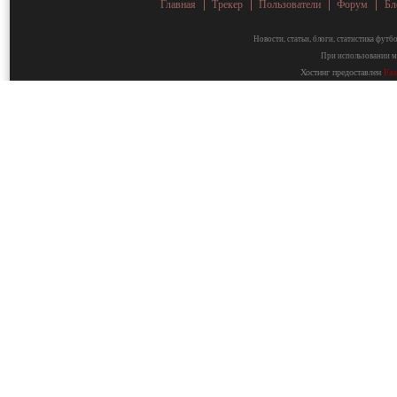
Главная
Трекер
Пользователи
Форум
Бл
Новости, статьи, блоги, статистика фут
При использовании ма
Хостинг предоставлен
Fa