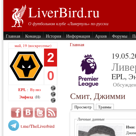
LiverBird.ru
О футбольном клубе «Ливерпуль» по-русски
Главная
Команда
История
Информация
Архив
Форумы
П
Главная
май, 19 (воскресенье)
2
19.05.
Ливе
0
EPL,
Э
Обсужден
EPL
Вулвз
:
Смит, Джимми
Энфилд
(H)
Просмотр
Травмы
Личные данные
t.me/TheLiverbird
Имя
Джим