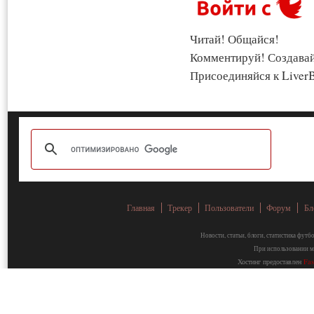
Читай! Общайся!
Комментируй! Создава
Присоединяйся к LiverB
Главная
Трекер
Пользователи
Форум
Бл
Новости, статьи, блоги, статистика фут
При использовании ма
Хостинг предоставлен
Fa