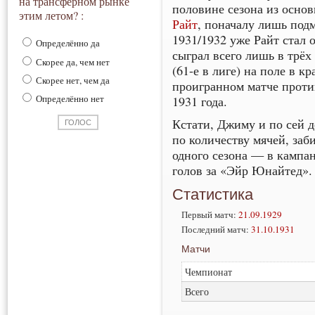
на трансферном рынке
половине сезона из основ
этим летом? :
Райт
, поначалу лишь по
1931/1932 уже Райт стал
Определённо да
сыграл всего лишь в трёх
Скорее да, чем нет
(61-е в лиге) на поле в к
Скорее нет, чем да
проигранном матче прот
Определённо нет
1931 года.
Кстати, Джиму и по сей 
по количеству мячей, заб
одного сезона — в кампан
голов за «Эйр Юнайтед».
Статистика
Первый матч:
21.09.1929
Последний матч:
31.10.1931
Матчи
Чемпионат
Всего