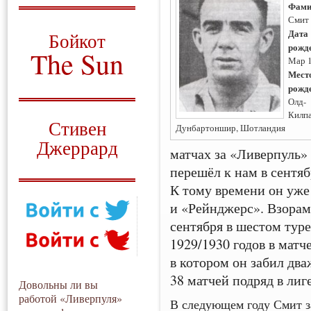
Фами
О том, когда появился
Смит
и зачем нужен
Дата
Бойкот
рожд
The Sun
Мар 
Мест
Для тех, у кого всё ещё остались
рожд
вопросы
Олд-
Русский перевод
Килпа
Стивен
Дунбартоншир, Шотландия
Джеррард
матчах за «Ливерпуль» 
Моя история
перешёл к нам в сентя
К тому времени он уже
и «Рейнджерс». Взорам
сентября в шестом тур
1929/1930 годов в мат
в котором он забил два
38 матчей подряд в лиге
Довольны ли вы
работой «Ливерпуля»
В следующем году Смит за