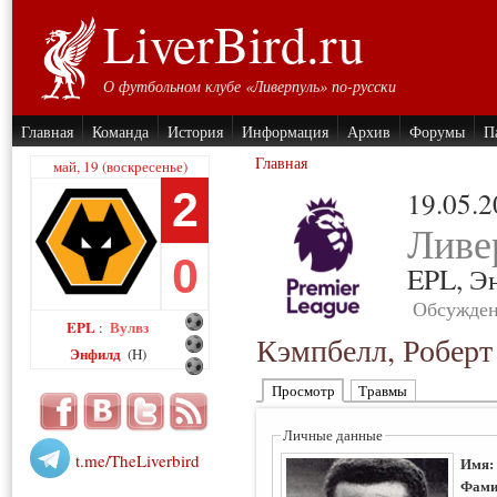
LiverBird.ru
О футбольном клубе «Ливерпуль» по-русски
Главная
Команда
История
Информация
Архив
Форумы
П
Главная
май, 19 (воскресенье)
2
19.05.
Ливе
0
EPL,
Э
Обсужден
EPL
Вулвз
:
Кэмпбелл, Роберт
Энфилд
(H)
Просмотр
Травмы
Личные данные
t.me/TheLiverbird
Имя
Фами