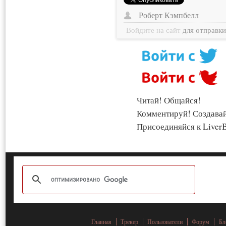
Роберт Кэмпбелл
Войдите на сайт
для отправк
Читай! Общайся!
Комментируй! Создава
Присоединяйся к LiverB
Главная
Трекер
Пользователи
Форум
Бл