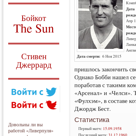
Кэмп
О том, когда появился
Дата
и зачем нужен
рожд
Бойкот
Апр 
The Sun
Мест
рожд
Для тех, у кого всё ещё остались
Ливер
вопросы
Ланк
Русский перевод
Англи
Стивен
Дата смерти:
6 Ноя 2015
Джеррард
пришлось закончить св
Моя история
Однако Бобби нашел се
поработав с такими ко
«Арсенал» и «Челси». 
«Фулхэм», в составе к
Джордж Бест.
Статистика
Довольны ли вы
Первый матч:
15.09.1958
работой «Ливерпуля»
Последний матч:
31.12.1960