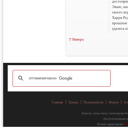
достопри
Эванс, ка
своего иг
Харри Ре
прошлом г
удалось и
↑ Наверх
Главная
Трекер
Пользователи
Форум
Бл
Новости, статьи, блоги, статистика фут
При использовании ма
Хостинг предоставлен
Fa