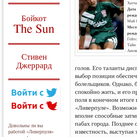
Хатч
О том, когда появился
Дата
и зачем нужен
рожд
Бойкот
Май 
The Sun
Мест
рожд
Для тех, у кого всё ещё остались
Гейтс
вопросы
Тайн 
Русский перевод
Англ
Стивен
Джеррард
голов. Его таланты дис
Моя история
выбор позиции обеспе
болельщиков. Однако, 
спокойно жить, и его 
поля в конечном итоге 
«Ливерпуле». Возможно
вполне способные затми
пабах города. Позднее
Довольны ли вы
известность, выступая
работой «Ливерпуля»