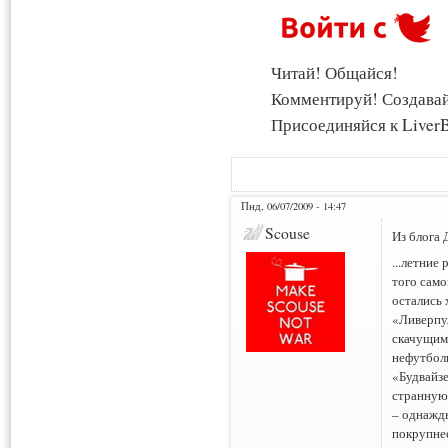
Читай! Общайся!
Комментируй! Создава
Присоединяйся к LiverB
Пнд, 06/07/2009 - 14:47
Scouse
Из блога 
...летние
того само
остались
«Ливерпул
скачущим 
нефутбол
«Будвайз
странную
– однажды
покрупне