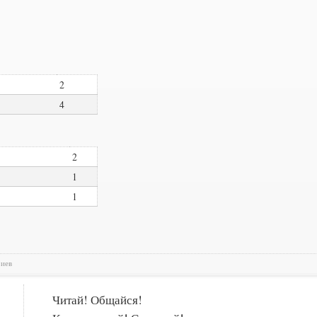
2
4
2
1
1
риев
Читай! Общайся!