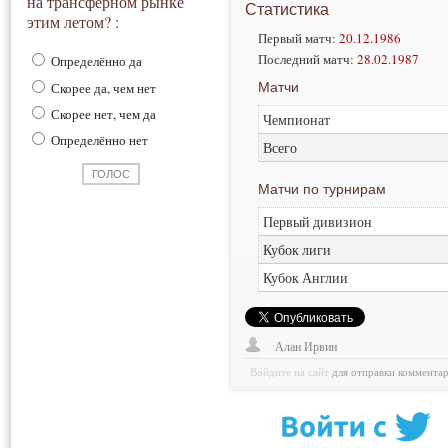
на трансферном рынке
Статистика
этим летом? :
Первый матч:
20.12.1986
Последний матч:
28.02.1987
Определённо да
Матчи
Скорее да, чем нет
Скорее нет, чем да
Чемпионат
Определённо нет
Всего
Матчи по турнирам
Первый дивизион
Кубок лиги
Кубок Англии
Алан Ирвин
Войдите на сайт
для отправки коммента