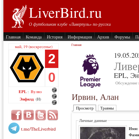
LiverBird.ru
О футбольном клубе «Ливерпуль» по-русски
Главная
Команда
История
Информация
Архив
Форумы
П
Главная
май, 19 (воскресенье)
19.05.20
2
Ливе
0
EPL,
Эн
Обсуждение 
EPL
Вулвз
:
Ирвин, Алан
Энфилд
(H)
Просмотр
Травмы
Личные данные
Имя
t.me/TheLiverbird
Фами