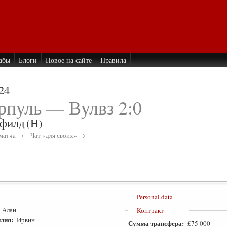
абы
Блоги
Новое на сайте
Правила
24
рпуль — Вулвз 2:0
филд
(H)
матча →
Чат «для своих» →
Personal data
:
Алан
Контракт
лия:
Ирвин
Сумма трансфера:
₤75 000