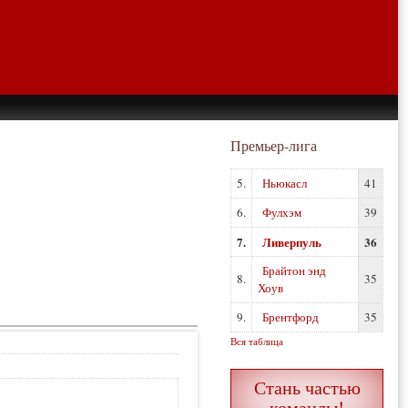
Премьер-лига
5.
Ньюкасл
41
6.
Фулхэм
39
7.
Ливерпуль
36
Брайтон энд
8.
35
Хоув
9.
Брентфорд
35
Вся таблица
Стань частью
команды!