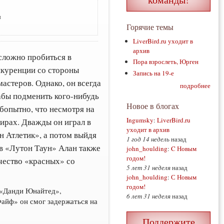
ы
Горячие темы
LiverBird.ru уходит в
архив
ложно пробиться в
Пора взрослеть, Юрген
нкуренции со стороны
Запись на 19-е
астеров. Однако, он всегда
подробнее
дабы подменить кого-нибудь
Новое в блогах
юбопытно, что несмотря на
Ingumsky
:
LiverBird.ru
нирах. Дважды он играл в
уходит в архив
н Атлетик», а потом выйдя
1 год 14 недель
назад
в «Лутон Таун» Алан также
john_houlding
:
C Новым
годом!
чество «красных» со
5 лет 31 неделя
назад
john_houlding
:
С Новым
годом!
к «Данди Юнайтед»,
6 лет 31 неделя
назад
айф» он смог задержаться на
Поддержите