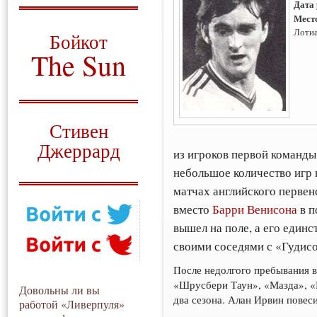
Дата
Мест
О том, когда появился
и зачем нужен
Лоти
Бойкот
The Sun
Для тех, у кого всё ещё остались
вопросы
Русский перевод
Стивен
Джеррард
из игроков первой команды,
небольшое количество игр 
Моя история
матчах английского первен
вместо
Барри Венисона
в п
вышел на поле, а его един
своими соседями с «Гудисо
После недолгого пребывания в
«Шрусбери Таун», «Мазда», «
Довольны ли вы
два сезона. Алан Ирвин повеси
работой «Ливерпуля»