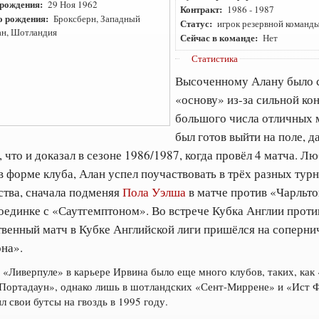
 рождения:
29 Ноя 1962
Контракт:
1986
-
1987
о рождения:
Броксберн, Западный
Статус:
игрок резервной команд
ан, Шотландия
Сейчас в команде:
Нет
Статистика
Высоченному Алану было с
«основу» из-за сильной ко
большого числа отличных м
был готов выйти на поле, 
 что и доказал в сезоне 1986/1987, когда провёл 4 матча. Л
в форме клуба, Алан успел поучаствовать в трёх разных тур
ства, сначала подменяя
Пола Уэлша
в матче против «Чарльто
оединке с «Саутгемптоном». Во встрече Кубка Англии проти
ственный матч в Кубке Английской лиги пришёлся на соперни
на».
 «Ливерпуле» в карьере Ирвина было еще много клубов, таких, ка
Портадаун», однако лишь в шотландских «Сент-Миррене» и «Ист Ф
л свои бутсы на гвоздь в 1995 году.