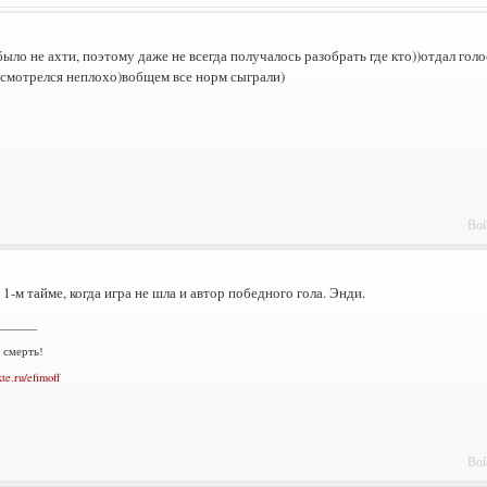
было не ахти, поэтому даже не всегда получалось разобрать где кто))отдал голо
 смотрелся неплохо)вобщем все норм сыграли)
Вой
1-м тайме, когда игра не шла и автор победного гола. Энди.
_______
 смерть!
kte.ru/efimoff
Вой