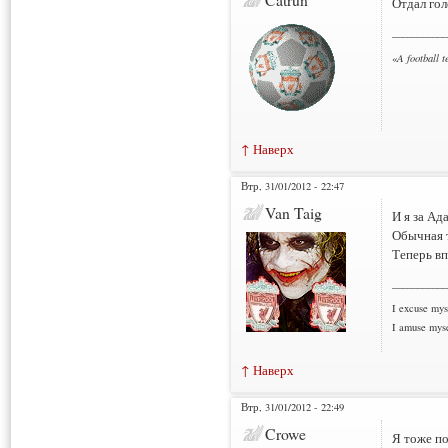
Отдал гол
___________
«
A football 
↑ Наверх
Втр, 31/01/2012 - 22:47
Van Taig
И я за Ад
Обычная т
Теперь вп
___________
I excuse myse
I amuse myse
↑ Наверх
Втр, 31/01/2012 - 22:49
Crowe
Я тоже по