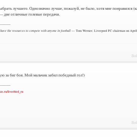
брать лучшего. Однозначно лучше, пожалуй, не было, хотя мне понравился (к
— две отличные голевые передачи.
_______
 have the resources to compete with anyone in football
— Tom Werner, Liverpool FC chairman on April 
Вой
ю за биг боя. Мой мальчик забил победный гол!)
_______
kte.ru/liverbird_ru
Вой