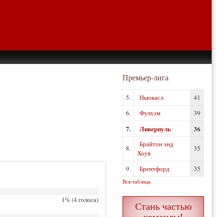
Премьер-лига
5.
Ньюкасл
41
6.
Фулхэм
39
7.
Ливерпуль
36
Брайтон энд
8.
35
Хоув
9.
Брентфорд
35
Вся таблица
1% (4 голоса)
Стань частью
команды!