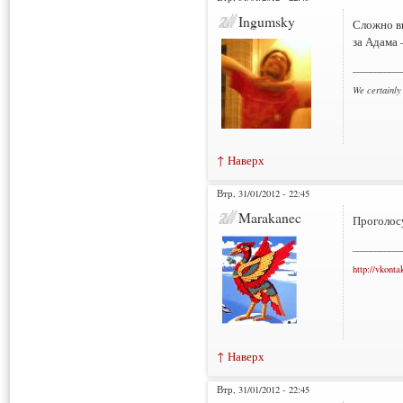
Ingumsky
Сложно вы
за Адама 
___________
We certainly
↑ Наверх
Втр, 31/01/2012 - 22:45
Marakanec
Проголосу
___________
http://vkonta
↑ Наверх
Втр, 31/01/2012 - 22:45