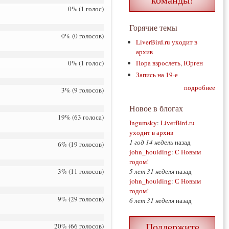
0% (1 голос)
Горячие темы
0% (0 голосов)
LiverBird.ru уходит в
архив
0% (1 голос)
Пора взрослеть, Юрген
Запись на 19-е
подробнее
3% (9 голосов)
Новое в блогах
19% (63 голоса)
Ingumsky
:
LiverBird.ru
уходит в архив
1 год 14 недель
назад
6% (19 голосов)
john_houlding
:
C Новым
годом!
5 лет 31 неделя
назад
3% (11 голосов)
john_houlding
:
С Новым
годом!
9% (29 голосов)
6 лет 31 неделя
назад
Поддержите
20% (66 голосов)