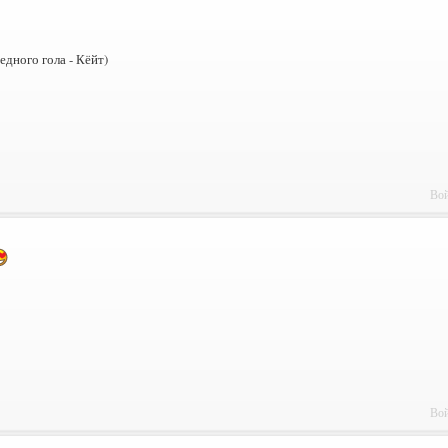
едного гола - Кёйт)
Вой
Вой