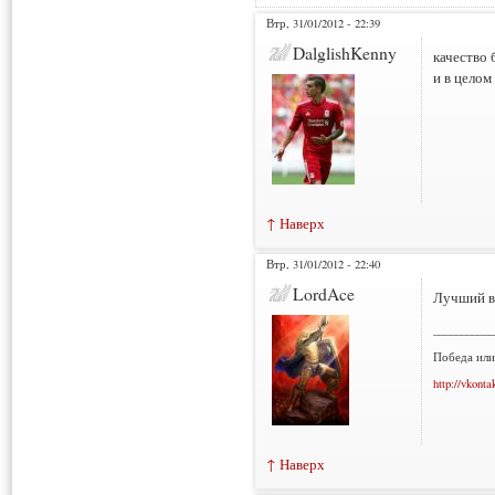
Втр, 31/01/2012 - 22:39
DalglishKenny
качество 
и в целом
↑ Наверх
Втр, 31/01/2012 - 22:40
LordAce
Лучший в 
___________
Победа или
http://vkonta
↑ Наверх