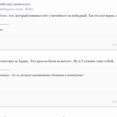
ishKenny написал(а):
победного гола - Кёйт)
гол - тот, который изменил счёт с ничейного на победный. Так что всё верно,
_______
am
Вой
олосовал за Адама... Его кроссы были на высоте.. Ну и 2 голевые само собой..
_______
оманда - это та, которую одновременно обожаешь и ненавидишь!"
Вой