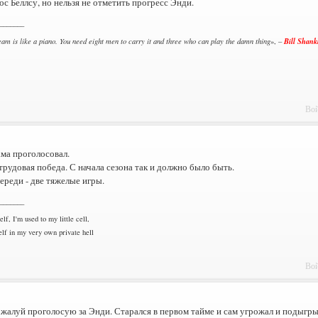
ос Беллсу, но нельзя не отметить прогресс Энди.
_______
Bill Shank
team is like a piano. You need eight men to carry it and three who can play the damn thing
», –
Вой
ама проголосовал.
рудовая победа. С начала сезона так и должно было быть.
ереди - две тяжелые игры.
_______
lf, I'm used to my little cell,
lf in my very own private hell
Вой
жалуй проголосую за Энди. Старался в первом тайме и сам угрожал и подыгрыв