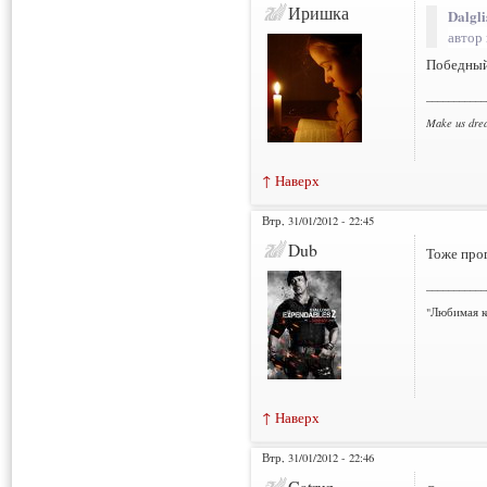
Иришка
Dalgl
автор 
Победный 
___________
Make us dre
↑ Наверх
Втр, 31/01/2012 - 22:45
Dub
Тоже прог
___________
"Любимая к
↑ Наверх
Втр, 31/01/2012 - 22:46
Catrun