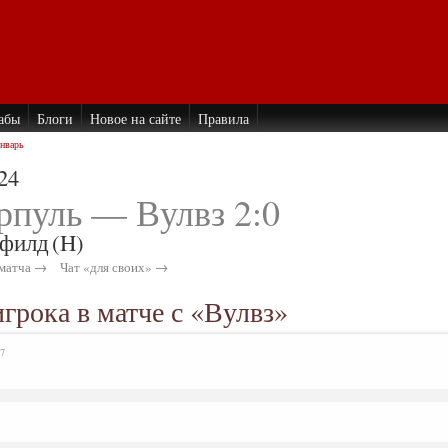
абы
Блоги
Новое на сайте
Правила
Январь
24
рпуль — Вулвз 2:0
филд
(H)
матча →
Чат «для своих» →
грока в матче с «Вулвз»
37