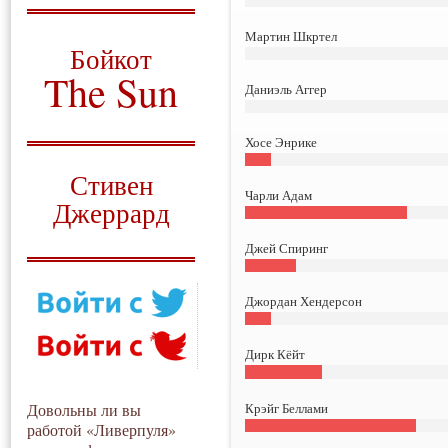
О том, когда появился
Мартин Шкртел
и зачем нужен
Бойкот
The Sun
Даниэль Аггер
Для тех, у кого всё ещё остались
вопросы
Хосе Энрике
Русский перевод
Стивен
Чарли Адам
Джеррард
Моя история
Джей Спиринг
Джордан Хендерсон
Дирк Кёйт
Крэйг Беллами
Довольны ли вы
работой «Ливерпуля»