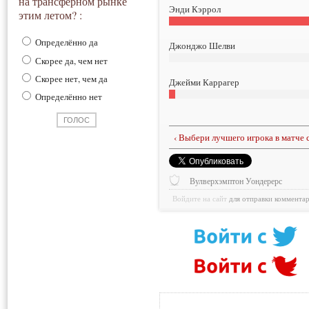
на трансферном рынке
Энди Кэррол
этим летом? :
Определённо да
Джонджо Шелви
Скорее да, чем нет
Скорее нет, чем да
Джейми Каррагер
Определённо нет
‹ Выбери лучшего игрока в матче
Вулверхэмптон Уондерерс
Войдите на сайт
для отправки коммента