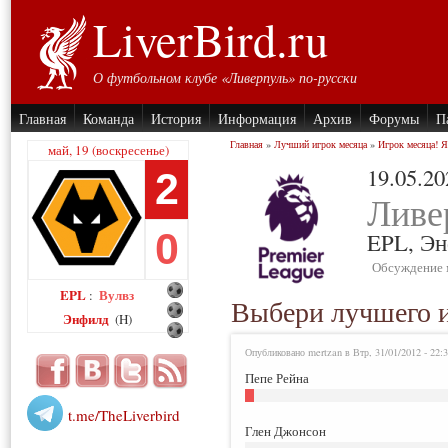
LiverBird.ru
О футбольном клубе «Ливерпуль» по-русски
Главная
Команда
История
Информация
Архив
Форумы
П
Главная
»
Лучший игрок месяца
»
Игрок месяца! 
май, 19 (воскресенье)
19.05.20
2
Ливе
0
EPL,
Эн
Обсуждение 
EPL
Вулвз
:
Выбери лучшего и
Энфилд
(H)
Опубликовано mertzan в Втр, 31/01/2012 - 22:
Пепе Рейна
t.me/TheLiverbird
Глен Джонсон