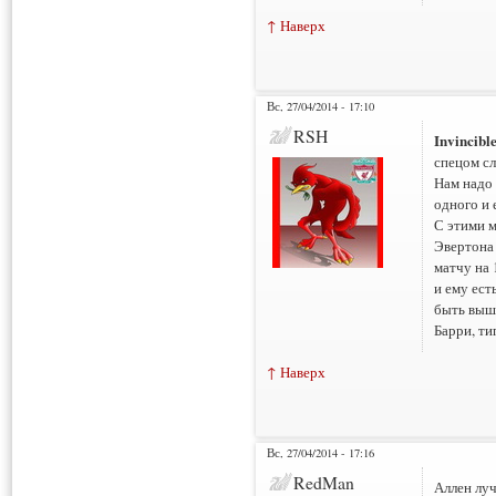
↑ Наверх
Вс, 27/04/2014 - 17:10
RSH
Invincible
спецом сл
Нам надо 
одного и 
С этими м
Эвертона 
матчу на 
и ему ест
быть выше
Барри, ти
↑ Наверх
Вс, 27/04/2014 - 17:16
RedMan
Аллен лу