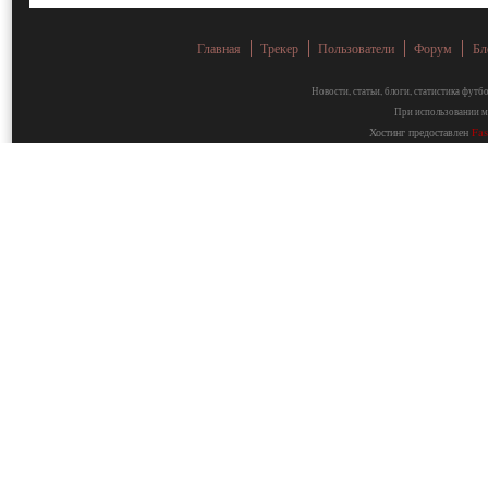
Главная
Трекер
Пользователи
Форум
Бл
Новости, статьи, блоги, статистика фут
При использовании ма
Хостинг предоставлен
Fa