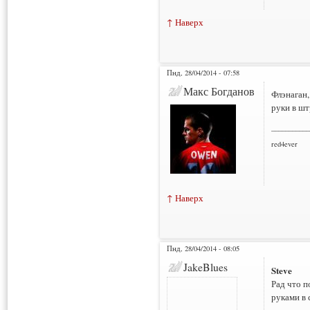
↑ Наверх
Пнд, 28/04/2014 - 07:58
Макс Богданов
Флэнаган,
руки в шт
___________
red4ever
↑ Наверх
Пнд, 28/04/2014 - 08:05
JakeBlues
Steve
Рад что п
руками в 