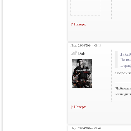
↑ Наверх
Пнд, 28/04/2014 - 09:14
Dub
JakeB
Но им
штраф
а порой з
___________
"Любимая к
ненавидишь
↑ Наверх
Пнд, 28/04/2014 - 09:49
Нарушения: 1