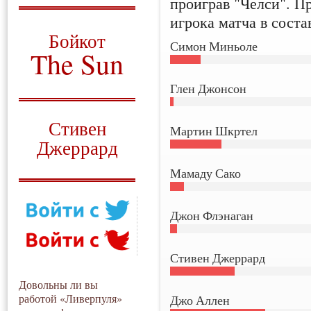
проиграв "Челси". П
игрока матча в соста
О том, когда появился
и зачем нужен
Бойкот
Симон Миньоле
The Sun
Для тех, у кого всё ещё остались
Глен Джонсон
вопросы
Русский перевод
Стивен
Мартин Шкртел
Джеррард
Моя история
Мамаду Сако
Джон Флэнаган
Стивен Джеррард
Довольны ли вы
работой «Ливерпуля»
Джо Аллен