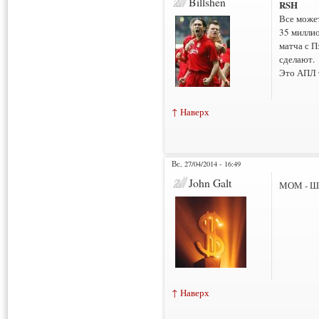
Billshen
RSH
Все может
35 милли
матча с П
сделают.
Это АПЛ т
↑ Наверх
Вс, 27/04/2014 - 16:49
John Galt
МОМ - Ш
↑ Наверх