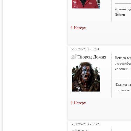
___________
Я помню зд
Пэйсли
↑ Наверх
Вс, 27/04/2014 - 16:44
Творец Дождя
Некого в
он
ошибся
человек...
___________
"Если ты н
отправь ег
↑ Наверх
Вс, 27/04/2014 - 16:42