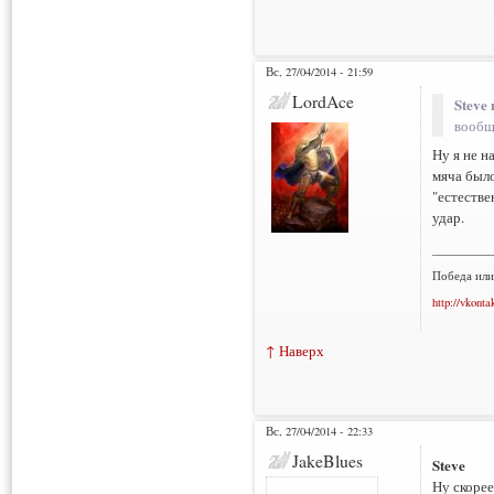
Вс, 27/04/2014 - 21:59
LordAce
Steve 
вообщ
Ну я не н
мяча было
"естеств
удар.
___________
Победа или
http://vkonta
↑ Наверх
Вс, 27/04/2014 - 22:33
JakeBlues
Steve
Ну скорее