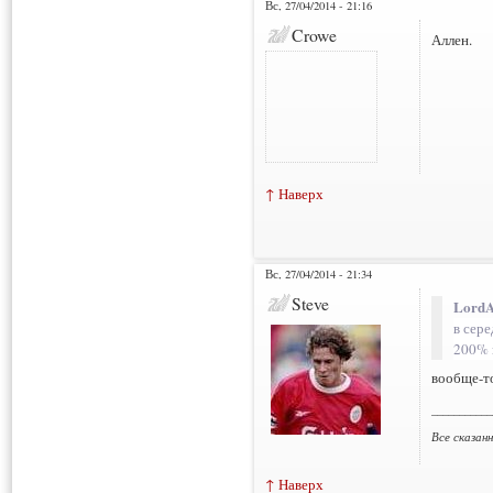
Вс, 27/04/2014 - 21:16
Crowe
Аллен.
↑ Наверх
Вс, 27/04/2014 - 21:34
Steve
LordA
в сере
200% 
вообще-т
___________
Все сказан
↑ Наверх