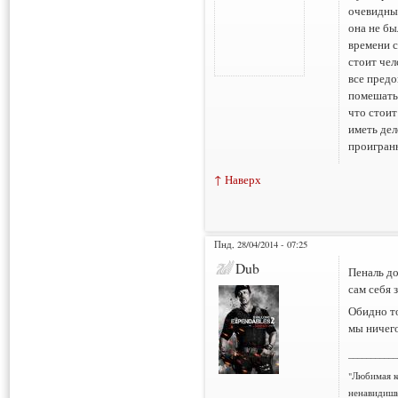
очевидны
она не бы
времени с
стоит чел
все предо
помешать 
что стоит
иметь дел
проигранн
↑ Наверх
Пнд, 28/04/2014 - 07:25
Dub
Пеналь до
сам себя 
Обидно то
мы ничего
___________
"Любимая к
ненавидишь