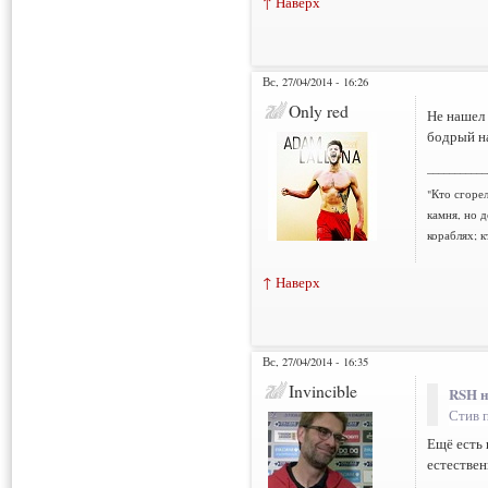
↑ Наверх
Вс, 27/04/2014 - 16:26
Only red
Не нашел 
бодрый на
___________
"Кто сгорел
камня, но д
кораблях; к
↑ Наверх
Вс, 27/04/2014 - 16:35
Invincible
RSH н
Стив п
Ещё есть
естестве