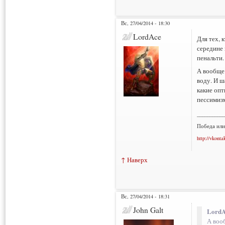
Вс, 27/04/2014 - 18:30
LordAce
Для тех, 
середине 
пенальти.
А вообще 
воду. И ш
какие опт
пессимизм
___________
Победа или
http://vkonta
↑ Наверх
Вс, 27/04/2014 - 18:31
John Galt
LordA
А воо