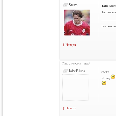
Steve
JakeBlue
Ты посме
___________
Все сказан
↑ Наверх
Пнд, 28/04/2014 - 11:35
Нарушения: 2
JakeBlues
Steve
Я рад
↑ Наверх