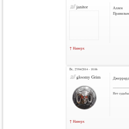
janitor
Аллен
Правильно
↑ Наверх
Вс, 27/04/2014 - 18:06
gloomy Grim
Джеррард.
___________
Нет судьбы
↑ Наверх