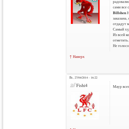
радовалис
сами все 
Billshen
Н
заказана,
отдадут м
Самый худ
Из всей к
отметить.
Не голосо
↑ Наверх
Вс, 27/04/2014 - 16:22
Fishi4
Маур всег