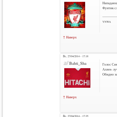
Нападающи
Фунтик сл
___________
YNWA
↑ Наверх
Вс, 27/04/2014 - 17:18
Bahti_Sha
Голос Си
Аллен- л
Обидно за
↑ Наверх
Вс, 27/04/2014 - 17:25