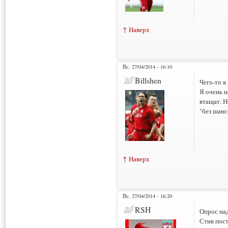
↑ Наверх
Вс, 27/04/2014 - 16:10
Billshen
Чего-то я
Я очень н
втащат. Н
"без шанс
↑ Наверх
Вс, 27/04/2014 - 16:20
RSH
Опрос над
Стив пост