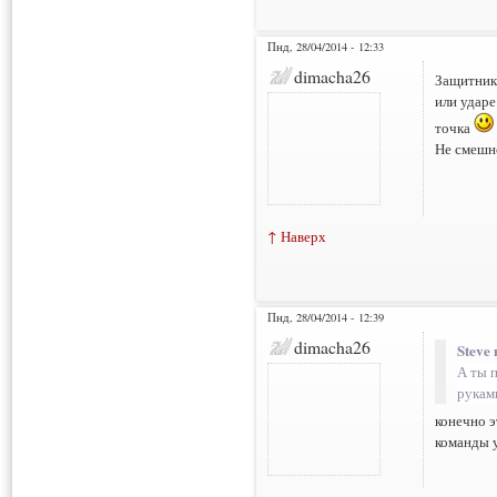
Пнд, 28/04/2014 - 12:33
dimacha26
Защитник 
или ударе
точка
Не смешно
↑ Наверх
Пнд, 28/04/2014 - 12:39
dimacha26
Steve 
А ты 
рукам
конечно э
команды у