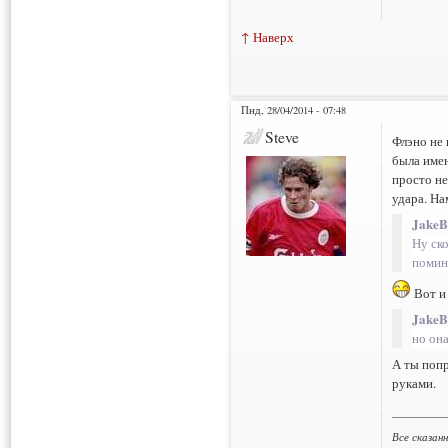
↑ Наверх
Пнд, 28/04/2014 - 07:48
Steve
Флэно не 
была имен
просто не
удара. На
JakeB
Ну ск
помин
Вот и 
JakeB
но она
А ты попр
руками.
___________
Все сказан