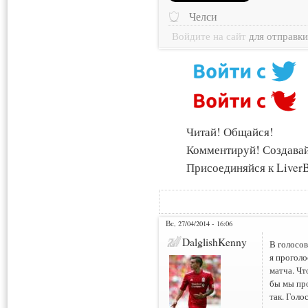
Челси
Войдите на сайт
для отправк
Читай! Общайся!
Комментируй! Создава
Присоединяйся к LiverB
Вс, 27/04/2014 - 16:06
DalglishKenny
В голосов
я проголо
матча. Чт
бы мы про
так. Голо