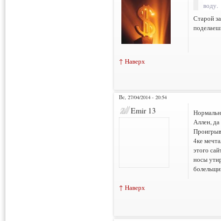
воду.
Старой за
поделаешь
↑ Наверх
Вс, 27/04/2014 - 20:54
Emir 13
Нормально
Аллен, да
Проигрыва
4ке мечта
этого сай
носы утир
болельщик
↑ Наверх