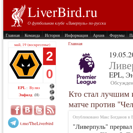
LiverBird.ru
О футбольном клубе «Ливерпуль» по-русски
Главная
Команда
История
Информация
Архив
Форумы
П
Главная
май, 19 (воскресенье)
2
19.05.
Ливе
0
EPL,
Э
Обсужден
EPL
Вулвз
:
Кто стал лучшим 
Энфилд
(H)
матче против "Че
Опубликовано Макс Богданов в Вс
t.me/TheLiverbird
"Ливерпуль" прервал