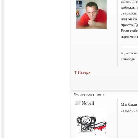
важно и т
добежит и
старался.
или он со
просто.Д
Если соби
идея,мне 
___________
Корабли по
непогоды..
↑ Наверх
Чт, 06/11/2014 - 05:43
Novell
Мы были 
стыдно, н