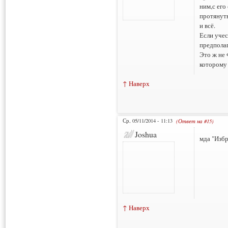
ним,с его
протянуть
и всё.
Если учес
предполаг
Это ж не 
которому 
↑ Наверх
Ср, 05/11/2014 - 11:13
(Ответ на #15)
Joshua
мда "Изб
↑ Наверх