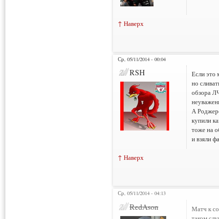
↑ Наверх
Ср, 05/11/2014 - 00:04
RSH
Если это 
но сливат
обзора ЛЧ
неуважен
А Роджерс
купили ка
тоже на о
и взяли ф
↑ Наверх
Ср, 05/11/2014 - 04:13
Нарушения: 2
RedAson
Матч к со
таком слу