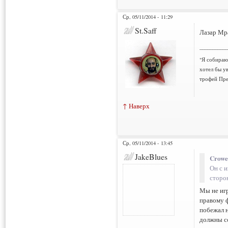
Ср, 05/11/2014 - 11:29
St.Saff
Лазар Мр
___________
"Я собираюс
хотел бы у
трофей Пре
↑ Наверх
Ср, 05/11/2014 - 13:45
JakeBlues
Crowe
Он с и
сторо
Мы не игр
правому ф
побежал н
должны со