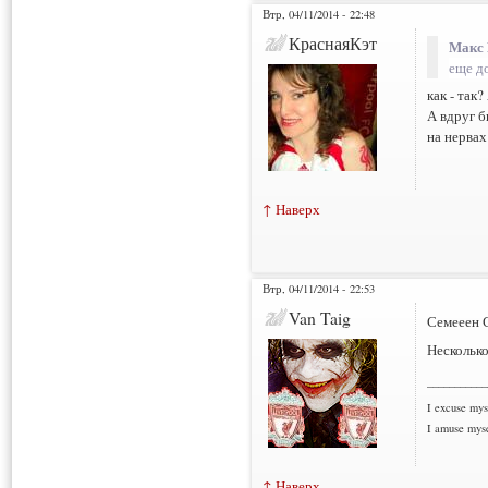
Втр, 04/11/2014 - 22:48
КраснаяКэт
Макс 
еще д
как - так
А вдруг 
на нервах
↑ Наверх
Втр, 04/11/2014 - 22:53
Van Taig
Семееен 
Несколько
___________
I excuse myse
I amuse myse
↑ Наверх