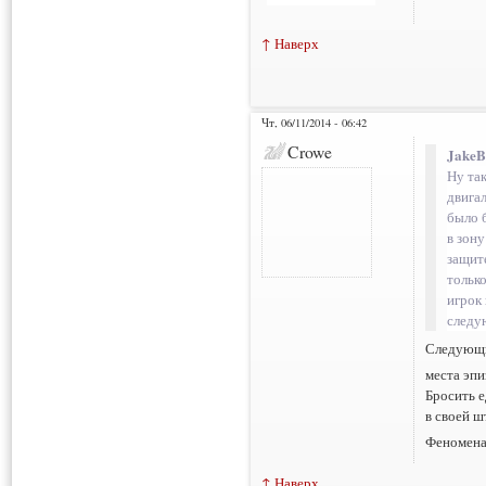
↑ Наверх
Чт, 06/11/2014 - 06:42
Crowe
JakeB
Ну так
двига
было 
в зон
защит
только
игрок 
следу
Следующи
места эп
Бросить 
в своей ш
Феномен
↑ Наверх