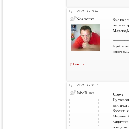
Ср, 05/11/2014 - 19:44
Nostromo
был на ра
пересмотр
Морено,М
___________
Корабли по
непогоды..
↑ Наверх
Ср, 05/11/2014 - 20:07
JakeBlues
Crowe
Ну так ло
двигался 
бросить с
Морено. 
защитник 
пределах 