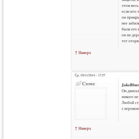
этом весь
если кто-
он прикры
нее забил
была его 
он не дер
тот оторв
↑ Наверх
Ср, 05/11/2014 - 17:57
Crowe
JakeBlue
Он двигал
никого не
Любой ст
с игроком
↑ Наверх