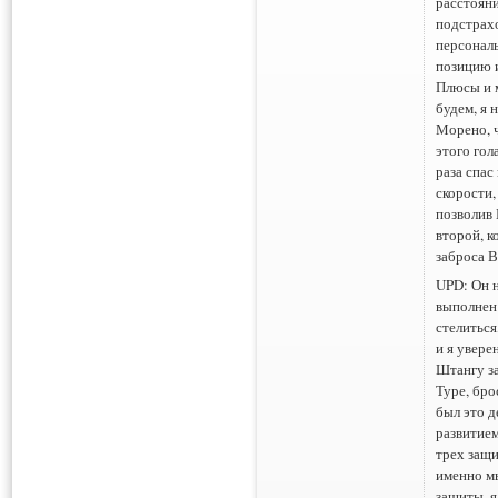
расстояни
подстрахо
персональ
позицию и
Плюсы и 
будем, я 
Морено, ч
этого гол
раза спас
скорости,
позволив 
второй, к
заброса В
UPD: Он н
выполнен
стелиться
и я увере
Штангу за
Туре, бр
был это д
развитием
трех защи
именно м
защиты, я