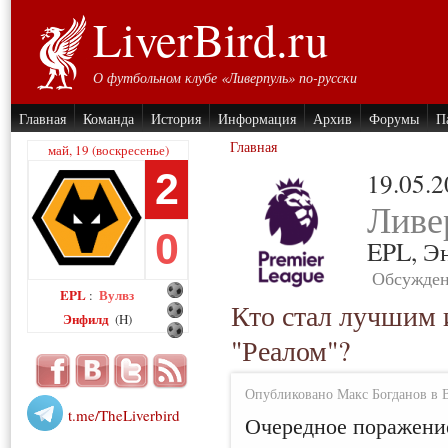
LiverBird.ru
О футбольном клубе «Ливерпуль» по-русски
Главная
Команда
История
Информация
Архив
Форумы
П
Главная
май, 19 (воскресенье)
2
19.05.
Ливе
0
EPL,
Э
Обсужден
EPL
Вулвз
:
Кто стал лучшим 
Энфилд
(H)
"Реалом"?
Опубликовано Макс Богданов в Вт
t.me/TheLiverbird
Очередное поражение