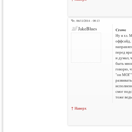
Чт, 06/11/2014 - 08:13
JakeBlues
Crowe
Ну я хз. 
оффсайд, 
направлен
перед вра
и думал, 
быть мног
говорю, ч
"он МОГ"
развивать
исполнено
смог подс
тоже ведь
↑ Наверх