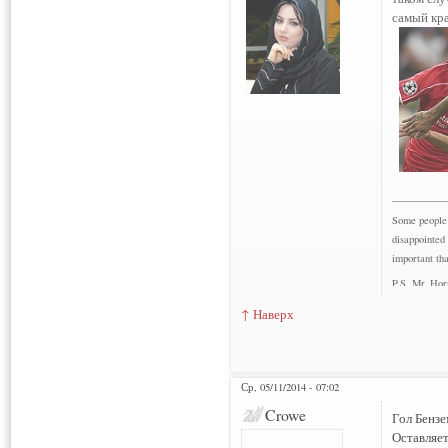
самый кра
___________
Some people b
disappointed 
important tha
P.S. Mr. Hor
Leiva.
↑ Наверх
Ср, 05/11/2014 - 07:02
Нарушения: 1
Crowe
Гол Бензе
Оставляет