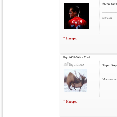
было так 
___________
red4ever
↑ Наверх
Втр, 04/11/2014 - 22:43
liquidozz
Туре. Хо
___________
Memento mo
↑ Наверх