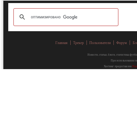
Главная
Трекер
Пользователи
Форум
Бл
Новости, статьи, блоги, статистика фут
При использовании ма
Хостинг предоставлен
Fa