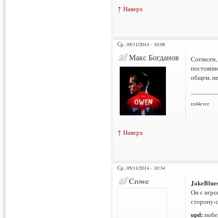
↑ Наверх
Ср, 05/11/2014 - 10:08
Макс Богданов
Согласен,
постоянно
общем, не
___________
red4ever
↑ Наверх
Ср, 05/11/2014 - 10:34
Crowe
JakeBlue
Он с игро
сторону-с
upd:
побе