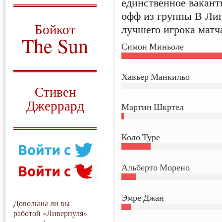
единственное вакант
офф из группы В Ли
О том, когда появился
и зачем нужен
Бойкот
лучшего игрока матч
The Sun
Симон Миньоле
Для тех, у кого всё ещё остались
вопросы
Хавьер Манкильо
Русский перевод
Стивен
Джеррард
Мартин Шкртел
Моя история
Коло Туре
Альберто Морено
Эмре Джан
Довольны ли вы
работой «Ливерпуля»