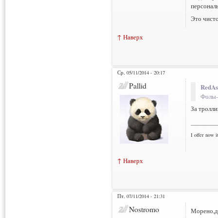
персональ
Это чисто
↑ Наверх
Ср, 05/11/2014 - 20:17
Pallid
RedAs
Фолы-
За тролли
___________
I offer now it
↑ Наверх
Пт, 07/11/2014 - 21:31
Nostromo
Морено,да