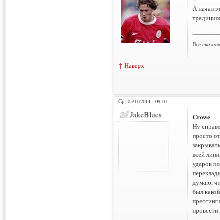
А начал э
традицио
___________
Все сказан
↑ Наверх
Ср, 05/11/2014 - 09:10
JakeBlues
Crowe
Ну справе
просто от
закрывать
всей лини
ударов по
переклади
думаю, чт
был какой
прессинг 
провести 