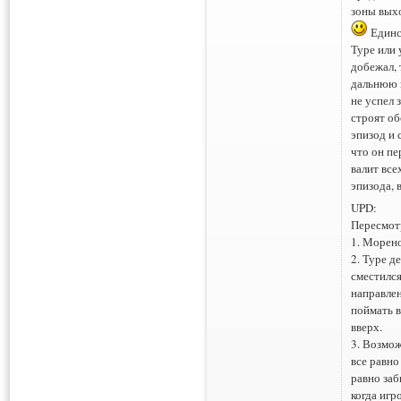
зоны выхо
Единст
Туре или
добежал, 
дальнюю ш
не успел 
строят об
эпизод и 
что он пе
валит все
эпизода, 
UPD:
Пересмотр
1. Морено
2. Туре д
сместился
направлен
поймать в
вверх.
3. Возмож
все равн
равно заб
когда игр