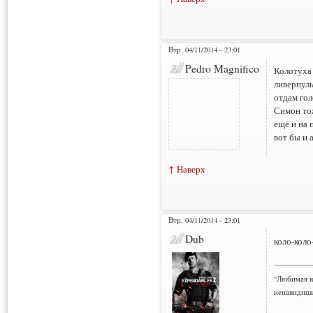
Втр, 04/11/2014 - 23:01
Pedro Magnifico
Колотуха
ливерпуль
отдам гол
Симон тож
ещё и на 
вот бы и 
↑ Наверх
Втр, 04/11/2014 - 23:01
Dub
коло-коло
___________
"Любимая к
ненавидишь