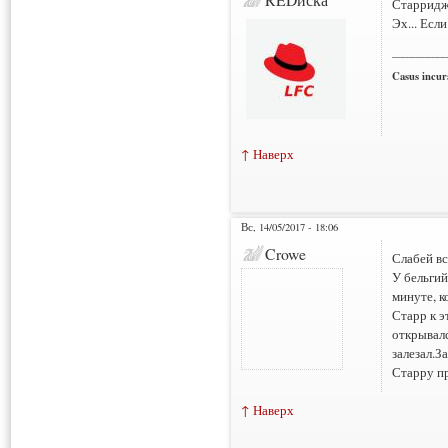
Старридж
Эх... Если
___________
Casus incura
↑ Наверх
Вс, 14/05/2017 - 18:06
Crowe
Слабей в
У бельгий
минуте, к
Старр к э
открывалс
залезал.З
Старру пр
↑ Наверх