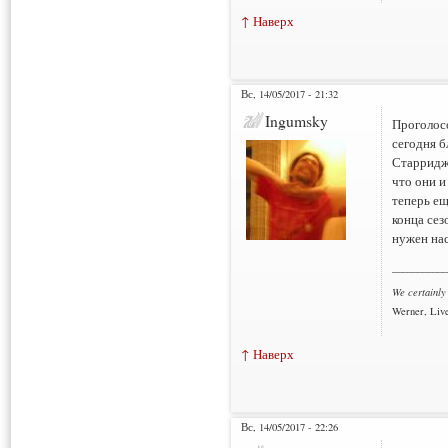
↑ Наверх
Вс, 14/05/2017 - 21:32
Ingumsky
Проголосо
сегодня б
Старридж 
что они и
теперь ещ
конца сез
нужен на
___________
We certainly
Werner, Live
↑ Наверх
Вс, 14/05/2017 - 22:26