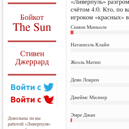
«Ливерпуль» разгром
счётом 4:0. Кто, по
О том, когда появился
и зачем нужен
Бойкот
игроком «красных» в
The Sun
Симон Миньоле
Для тех, у кого всё ещё остались
вопросы
Натаниэль Клайн
Русский перевод
Стивен
Джеррард
Жоэль Матип
Моя история
Деян Ловрен
Джеймс Милнер
Эмре Джан
Довольны ли вы
работой «Ливерпуля»