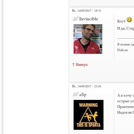
Вс, 14/05/2017 - 18:31
Invincible
Коут
И да, Ст
___________
Я помню зд
Пэйсли
↑ Наверх
Вс, 14/05/2017 - 21:03
aSp
А я хочу 
острые уг
Практиче
Надоели 