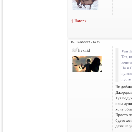
↑ Наверх
Вс, 14/05/2017 - 16:33
livsaid
Van T
Тот, 
конеч
Но и 
нужно 
пусть 
Ни добави
Джорджин
Тут подум
окна лупи
хочу обид
Просто по
будто хот
даже не у