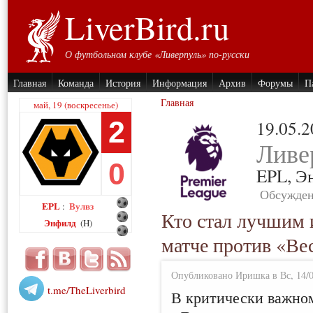
LiverBird.ru
О футбольном клубе «Ливерпуль» по-русски
Главная
Команда
История
Информация
Архив
Форумы
П
Главная
май, 19 (воскресенье)
2
19.05.
Ливе
0
EPL,
Э
Обсужден
EPL
Вулвз
:
Кто стал лучшим 
Энфилд
(H)
матче против «Ве
Опубликовано Иришка в Вс, 14/0
t.me/TheLiverbird
В критически важном