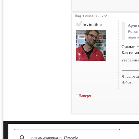
Пнд, 15/05/2017 - 17:55
Invincible
Арчи 
Когда
пара 
Сколько л
Как по мн
уверенне
___________
Я помню зд
Пэйсли
↑ Наверх