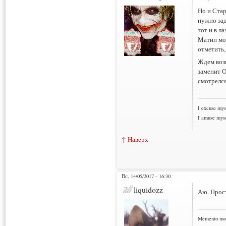
Но и Стар
нужно зад
тот и в л
Матип мол
отметить,
Ждем воз
заменит О
смотрелся
___________
I excuse myse
I amuse myse
↑ Наверх
Вс, 14/05/2017 - 16:30
liquidozz
Аю. Прос
___________
Memento mo