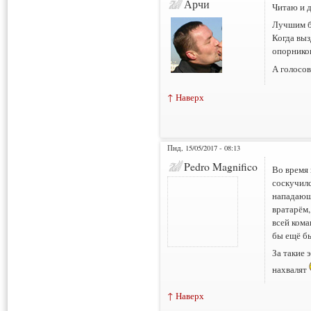
Арчи
Читаю и д
Лучшим б
Когда выз
опорнико
А голосов
↑ Наверх
Пнд, 15/05/2017 - 08:13
Pedro Magnifico
Во время 
соскучилс
нападающе
вратарём,
всей кома
бы ещё бы
За такие 
нахвалят
↑ Наверх