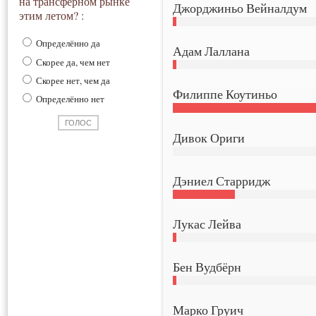
на трансферном рынке
Джорджиньо Вейналдум
этим летом? :
Определённо да
Адам Лаллана
Скорее да, чем нет
Скорее нет, чем да
Филиппе Коутиньо
Определённо нет
Дивок Ориги
Дэниел Старридж
Лукас Лейва
Бен Вудбёрн
Марко Груич