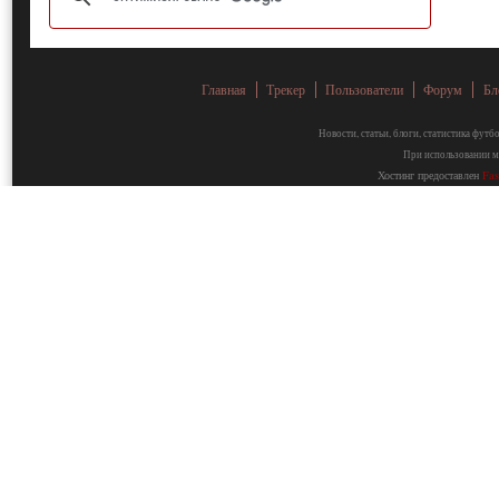
Главная
Трекер
Пользователи
Форум
Бл
Новости, статьи, блоги, статистика фут
При использовании ма
Хостинг предоставлен
Fa