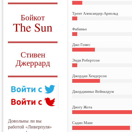
О том, когда появился
и зачем нужен
Трент Александер-Арнольд
Бойкот
The Sun
Фабиньо
Для тех, у кого всё ещё остались
вопросы
Джо Гомес
Русский перевод
Стивен
Энди Робертсон
Джеррард
Моя история
Джордан Хендерсон
Джорджиньо Вейналдум
Диогу Жота
Довольны ли вы
Садио Мане
работой «Ливерпуля»