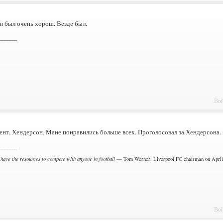
н был очень хорош. Везде был.
_______
Вой
ент, Хендерсон, Мане понравились больше всех. Проголосовал за Хендерсона.
_______
 have the resources to compete with anyone in football
— Tom Werner, Liverpool FC chairman on April 
Вой