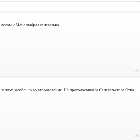
месом и Мане выбрал сенегальца.
Вой
неплох, особенно во втором тайме. Но проголосовал за Сенегальского Отца.
Вой