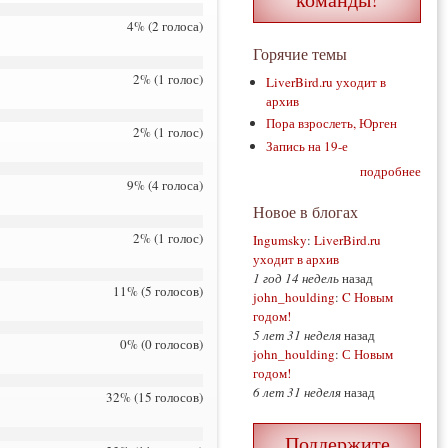
4% (2 голоса)
Горячие темы
2% (1 голос)
LiverBird.ru уходит в
архив
Пора взрослеть, Юрген
2% (1 голос)
Запись на 19-е
подробнее
9% (4 голоса)
Новое в блогах
2% (1 голос)
Ingumsky
:
LiverBird.ru
уходит в архив
1 год 14 недель
назад
11% (5 голосов)
john_houlding
:
C Новым
годом!
5 лет 31 неделя
назад
0% (0 голосов)
john_houlding
:
С Новым
годом!
6 лет 31 неделя
назад
32% (15 голосов)
Поддержите