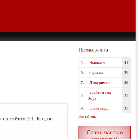
Премьер-лига
5.
Ньюкасл
41
6.
Фулхэм
39
7.
Ливерпуль
36
Брайтон энд
8.
35
Хоув
9.
Брентфорд
35
Вся таблица
о счётом 2:1. Кто, по
Стань частью
команды!