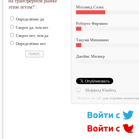
на трансферном рынке
этим летом? :
Мохамед Салах
Определённо да
Роберто Фирмино
Скорее да, чем нет
Скорее нет, чем да
Такуми Минамино
Определённо нет
Джеймс Милнер
Шеффилд Юнайтед
Войдите на сайт
для отправки коммента