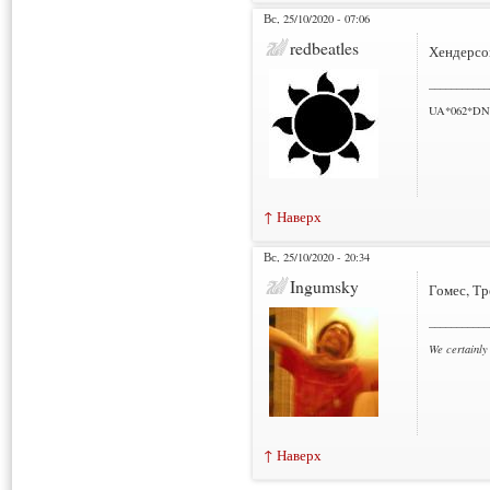
Вс, 25/10/2020 - 07:06
redbeatles
Хендерсо
___________
UA*062*DN
↑ Наверх
Вс, 25/10/2020 - 20:34
Ingumsky
Гомес, Тр
___________
We certainly
↑ Наверх