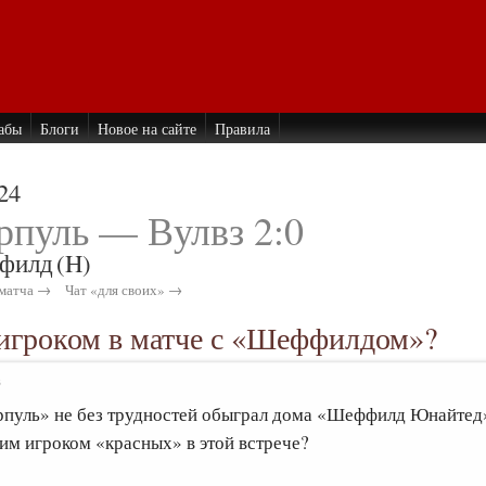
абы
Блоги
Новое на сайте
Правила
24
рпуль — Вулвз 2:0
филд
(H)
матча →
Чат «для своих» →
игроком в матче с «Шеффилдом»?
3
пуль» не без трудностей обыграл дома «Шеффилд Юнайтед» с
им игроком «красных» в этой встрече?