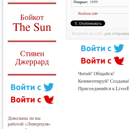
Открыт:
1899
О том, когда появился
и зачем нужен
Stadium info
Бойкот
The Sun
Войдите на сайт
для отправк
Для тех, у кого всё ещё остались
вопросы
Русский перевод
Стивен
Джеррард
Моя история
Читай! Общайся!
Комментируй! Создава
Присоединяйся к LiverB
Довольны ли вы
работой «Ливерпуля»