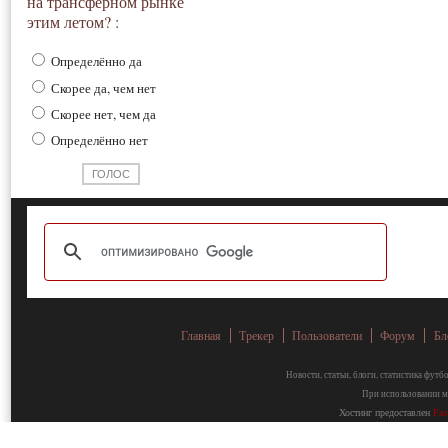
на трансферном рынке
этим летом? :
Определённо да
Скорее да, чем нет
Скорее нет, чем да
Определённо нет
Главная
Трекер
Пользователи
Форум
Бл
Новости, статьи, блоги, статистика фут
При использовании ма
Хостинг предоставлен
Fa