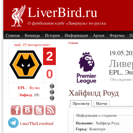
LiverBird.ru
О футбольном клубе «Ливерпуль» по-русски
Главная
Команда
История
Информация
Архив
Форумы
П
Главная
май, 19 (воскресенье)
19.05.20
2
Ливе
0
EPL,
Эн
Обсуждение 
EPL
Вулвз
:
Хайфилд Роуд
Энфилд
(H)
Просмотр
Матчи
Информация о стадионе
Название:
t.me/TheLiverbird
Хайфилд Роуд
Город:
Ковентри