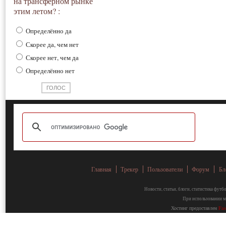
на трансферном рынке
этим летом? :
Определённо да
Скорее да, чем нет
Скорее нет, чем да
Определённо нет
Главная
Трекер
Пользователи
Форум
Бл
Новости, статьи, блоги, статистика фут
При использовании ма
Хостинг предоставлен
Fa