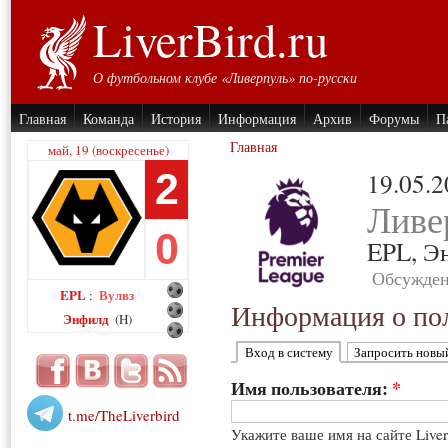
LiverBird.ru
О футбольном клубе «Ливерпуль» по-русски
Главная
Команда
История
Информация
Архив
Форумы
П
Главная
май, 19 (воскресенье)
2
19.05.
Ливе
0
EPL,
Э
Обсужден
EPL
Вулвз
:
Информация о пол
Энфилд
(H)
Вход в систему
Запросить новы
Имя пользователя:
*
t.me/TheLiverbird
Укажите ваше имя на сайте Live