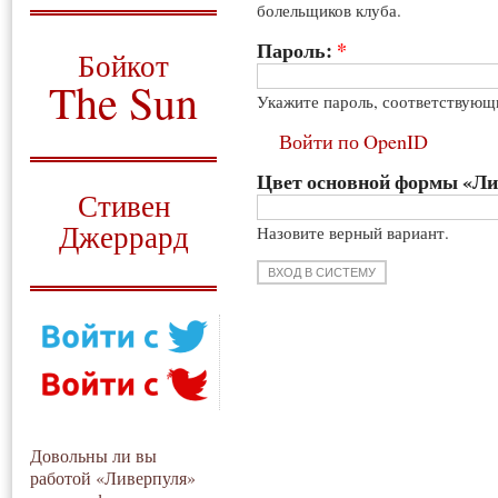
болельщиков клуба.
О том, когда появился
и зачем нужен
Пароль:
*
Бойкот
The Sun
Укажите пароль, соответствующ
Для тех, у кого всё ещё остались
Войти по OpenID
вопросы
Цвет основной формы «Л
Русский перевод
Стивен
Джеррард
Назовите верный вариант.
Моя история
Довольны ли вы
работой «Ливерпуля»