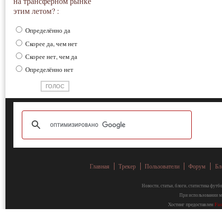
на трансферном рынке
этим летом? :
Определённо да
Скорее да, чем нет
Скорее нет, чем да
Определённо нет
Главная
Трекер
Пользователи
Форум
Бл
Новости, статьи, блоги, статистика фут
При использовании ма
Хостинг предоставлен
Fa