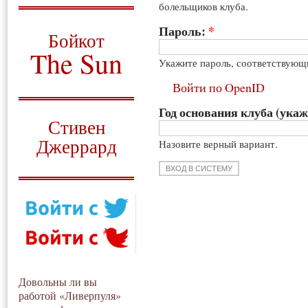
болельщиков клуба.
О том, когда появился
и зачем нужен
Пароль:
*
Бойкот
The Sun
Укажите пароль, соответствующ
Для тех, у кого всё ещё остались
Войти по OpenID
вопросы
Год основания клуба (укаж
Русский перевод
Стивен
Джеррард
Назовите верный вариант.
Моя история
Довольны ли вы
работой «Ливерпуля»