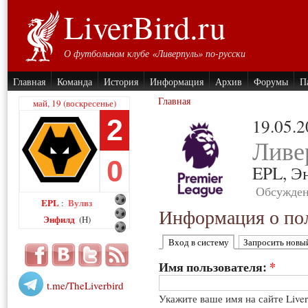
LiverBird.ru
О футбольном клубе «Ливерпуль» по-русски
Главная
Команда
История
Информация
Архив
Форумы
П
Главная
май, 19 (воскресенье)
2
19.05.
Ливе
0
EPL,
Э
Обсужден
EPL
Вулвз
:
Информация о пол
Энфилд
(H)
Вход в систему
Запросить новы
Имя пользователя:
*
t.me/TheLiverbird
Укажите ваше имя на сайте Live