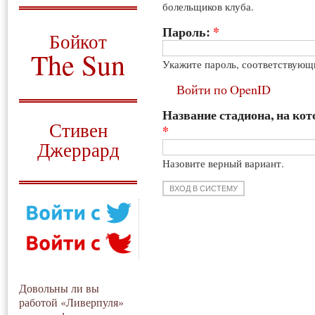
болельщиков клуба.
О том, когда появился
и зачем нужен
Пароль:
*
Бойкот
The Sun
Укажите пароль, соответствующ
Для тех, у кого всё ещё остались
Войти по OpenID
вопросы
Название стадиона, на кот
Русский перевод
Стивен
*
Джеррард
Назовите верный вариант.
Моя история
Довольны ли вы
работой «Ливерпуля»