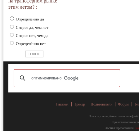
на трансферном рынке
этим летом? :
Определённо да
Скорее да, чем нет
Скорее нет, чем да
Определённо нет
Главная
Трекер
Пользователи
Форум
Бл
Новости, статьи, блоги, статистика фут
При использовании ма
Хостинг предоставлен
Fa