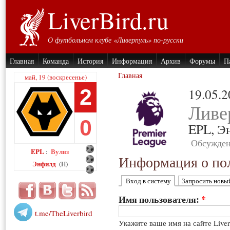
LiverBird.ru
О футбольном клубе «Ливерпуль» по-русски
Главная
Команда
История
Информация
Архив
Форумы
П
Главная
май, 19 (воскресенье)
2
19.05.
Ливе
0
EPL,
Э
Обсужден
EPL
Вулвз
:
Информация о пол
Энфилд
(H)
Вход в систему
Запросить новы
Имя пользователя:
*
t.me/TheLiverbird
Укажите ваше имя на сайте Live