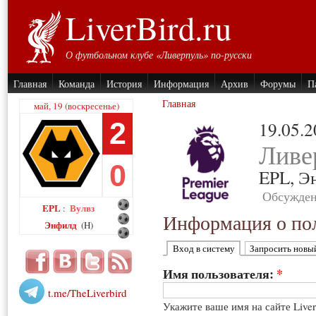
LiverBird.ru
О футбольном клубе «Ливерпуль» по-русски
Главная
Команда
История
Информация
Архив
Форумы
П
Главная
май, 19 (воскресенье)
2
19.05.
Ливе
0
EPL,
Э
Обсужден
EPL
Вулвз
:
Информация о пол
Энфилд
(H)
Вход в систему
Запросить новы
Имя пользователя:
*
t.me/TheLiverbird
Укажите ваше имя на сайте Live