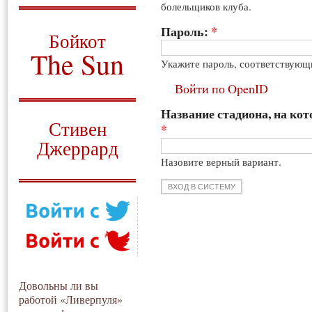
болельщиков клуба.
О том, когда появился
и зачем нужен
Пароль:
*
Бойкот
The Sun
Укажите пароль, соответствующ
Для тех, у кого всё ещё остались
Войти по OpenID
вопросы
Название стадиона, на кот
Русский перевод
Стивен
*
Джеррард
Назовите верный вариант.
Моя история
Довольны ли вы
работой «Ливерпуля»