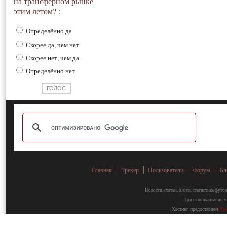
на трансферном рынке
этим летом? :
Определённо да
Скорее да, чем нет
Скорее нет, чем да
Определённо нет
Главная
Трекер
Пользователи
Форум
Бл
Новости, статьи, блоги, статистика фут
При использовании ма
Хостинг предоставлен
Fa