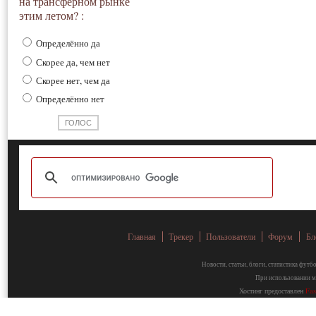
на трансферном рынке
этим летом? :
Определённо да
Скорее да, чем нет
Скорее нет, чем да
Определённо нет
Главная
Трекер
Пользователи
Форум
Бл
Новости, статьи, блоги, статистика фут
При использовании ма
Хостинг предоставлен
Fa