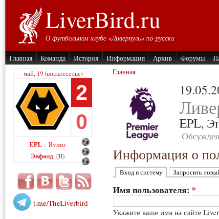
LiverBird.ru
О футбольном клубе «Ливерпуль» по-русски
Главная
Команда
История
Информация
Архив
Форумы
П
Главная
май, 19 (воскресенье)
2
19.05.
Ливе
0
EPL,
Э
Обсужден
EPL
Вулвз
:
Информация о пол
Энфилд
(H)
Вход в систему
Запросить новы
Имя пользователя:
*
t.me/TheLiverbird
Укажите ваше имя на сайте Live