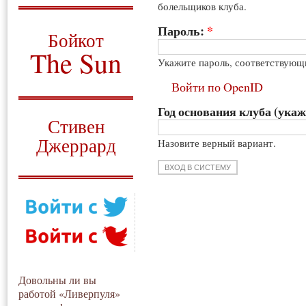
болельщиков клуба.
О том, когда появился
и зачем нужен
Пароль:
*
Бойкот
The Sun
Укажите пароль, соответствующ
Для тех, у кого всё ещё остались
Войти по OpenID
вопросы
Год основания клуба (укаж
Русский перевод
Стивен
Джеррард
Назовите верный вариант.
Моя история
Довольны ли вы
работой «Ливерпуля»