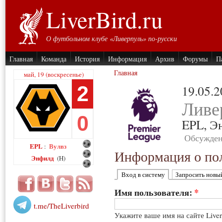
LiverBird.ru
О футбольном клубе «Ливерпуль» по-русски
Главная
Команда
История
Информация
Архив
Форумы
П
Главная
май, 19 (воскресенье)
2
19.05.
Ливе
0
EPL,
Э
Обсужден
EPL
Вулвз
:
Информация о пол
Энфилд
(H)
Вход в систему
Запросить новы
Имя пользователя:
*
t.me/TheLiverbird
Укажите ваше имя на сайте Live