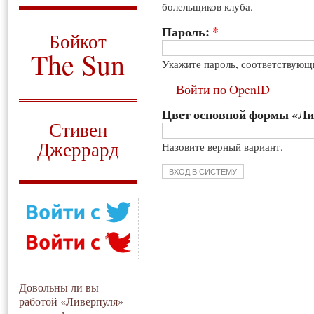
болельщиков клуба.
О том, когда появился
и зачем нужен
Пароль:
*
Бойкот
The Sun
Укажите пароль, соответствующ
Для тех, у кого всё ещё остались
Войти по OpenID
вопросы
Цвет основной формы «Л
Русский перевод
Стивен
Джеррард
Назовите верный вариант.
Моя история
Довольны ли вы
работой «Ливерпуля»