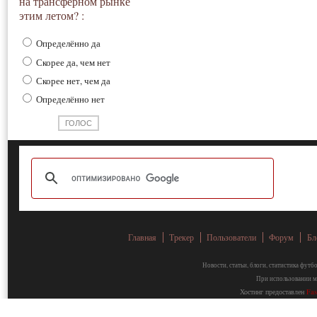
на трансферном рынке
этим летом? :
Определённо да
Скорее да, чем нет
Скорее нет, чем да
Определённо нет
Главная
Трекер
Пользователи
Форум
Бл
Новости, статьи, блоги, статистика фут
При использовании ма
Хостинг предоставлен
Fa