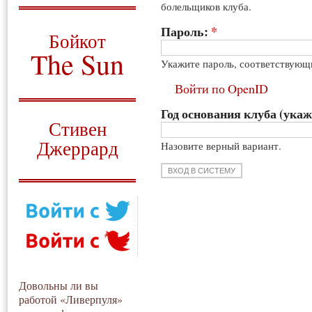
болельщиков клуба.
О том, когда появился
и зачем нужен
Пароль:
*
Бойкот
The Sun
Укажите пароль, соответствующ
Для тех, у кого всё ещё остались
Войти по OpenID
вопросы
Год основания клуба (укаж
Русский перевод
Стивен
Джеррард
Назовите верный вариант.
Моя история
Довольны ли вы
работой «Ливерпуля»