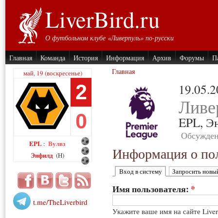
LiverBird.ru
О футбольном клубе «Ливерпуль» по-русски
Главная
Команда
История
Информация
Архив
Форумы
П
Главная
май, 19 (воскресенье)
2
19.05.
Ливе
0
EPL,
Э
Обсужден
EPL
Вулвз
:
Информация о пол
Энфилд
(H)
Вход в систему
Запросить новы
Имя пользователя:
*
t.me/TheLiverbird
Укажите ваше имя на сайте Live