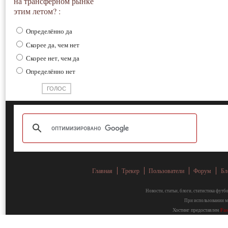
на трансферном рынке
этим летом? :
Определённо да
Скорее да, чем нет
Скорее нет, чем да
Определённо нет
Главная
Трекер
Пользователи
Форум
Бл
Новости, статьи, блоги, статистика фут
При использовании ма
Хостинг предоставлен
Fa