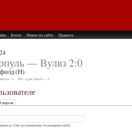
абы
Блоги
Новое на сайте
Правила
24
рпуль — Вулвз 2:0
филд
(H)
матча →
Чат «для своих» →
ьзователе
й пароль
иверпуль: Сайт русскоязычных болельщиков клуба.