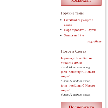
Горячие темы
LiverBird.ru уходит в
архив
Пора взрослеть, Юрген
Запись на 19-е
подробнее
Новое в блогах
Ingumsky
:
LiverBird.ru
уходит в архив
1 год 14 недель
назад
john_houlding
:
C Новым
годом!
5 лет 31 неделя
назад
john_houlding
:
С Новым
годом!
6 лет 31 неделя
назад
Поддержите