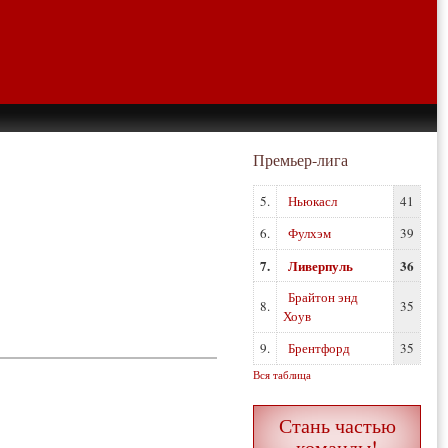
Премьер-лига
5.
Ньюкасл
41
6.
Фулхэм
39
7.
Ливерпуль
36
Брайтон энд
8.
35
Хоув
9.
Брентфорд
35
Вся таблица
Стань частью
команды!