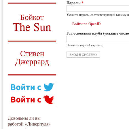
Пароль:
*
О том, когда появился
и зачем нужен
Бойкот
Укажите пароль, соответствующий вашему и
The Sun
Войти по OpenID
Год основания клуба (укажите число
Для тех, у кого всё ещё остались
вопросы
Назовите верный вариант.
Русский перевод
Стивен
Джеррард
Моя история
Довольны ли вы
работой «Ливерпуля»