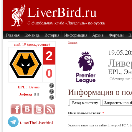
LiverBird.ru
О футбольном клубе «Ливерпуль» по-русски
Главная
Команда
История
Информация
Архив
Форумы
П
Главная
май, 19 (воскресенье)
19.05.20
2
Ливе
0
EPL,
Эн
Обсуждение 
EPL
Вулвз
:
Информация о пол
Энфилд
(H)
Вход в систему
Запросить новы
Имя пользователя:
*
t.me/TheLiverbird
Укажите ваше имя на сайте Liverpool FC / Л