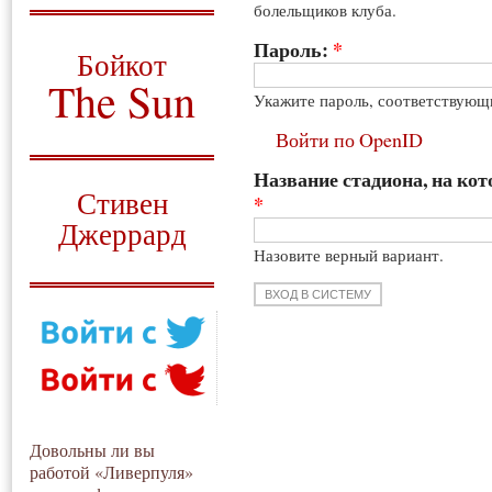
болельщиков клуба.
О том, когда появился
и зачем нужен
Пароль:
*
Бойкот
The Sun
Укажите пароль, соответствующ
Для тех, у кого всё ещё остались
Войти по OpenID
вопросы
Название стадиона, на кот
Русский перевод
Стивен
*
Джеррард
Назовите верный вариант.
Моя история
Довольны ли вы
работой «Ливерпуля»