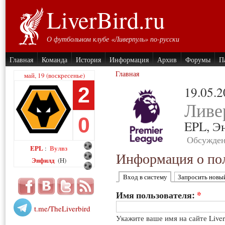
LiverBird.ru
О футбольном клубе «Ливерпуль» по-русски
Главная
Команда
История
Информация
Архив
Форумы
П
Главная
май, 19 (воскресенье)
2
19.05.
Ливе
0
EPL,
Э
Обсужден
EPL
Вулвз
:
Информация о пол
Энфилд
(H)
Вход в систему
Запросить новы
Имя пользователя:
*
t.me/TheLiverbird
Укажите ваше имя на сайте Live