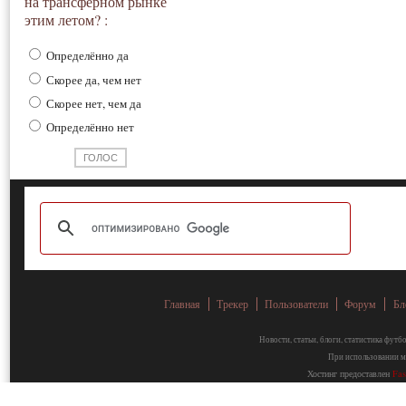
на трансферном рынке
этим летом? :
Определённо да
Скорее да, чем нет
Скорее нет, чем да
Определённо нет
Главная
Трекер
Пользователи
Форум
Бл
Новости, статьи, блоги, статистика фут
При использовании ма
Хостинг предоставлен
Fa