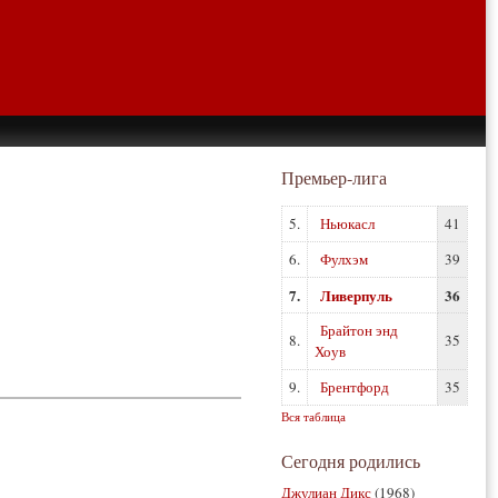
Премьер-лига
5.
Ньюкасл
41
6.
Фулхэм
39
7.
Ливерпуль
36
Брайтон энд
8.
35
Хоув
9.
Брентфорд
35
Вся таблица
Сегодня родились
Джулиан Дикс
(1968)