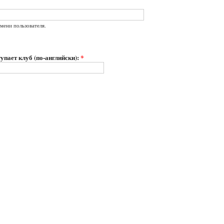
мени пользователя.
упает клуб (по-английски):
*