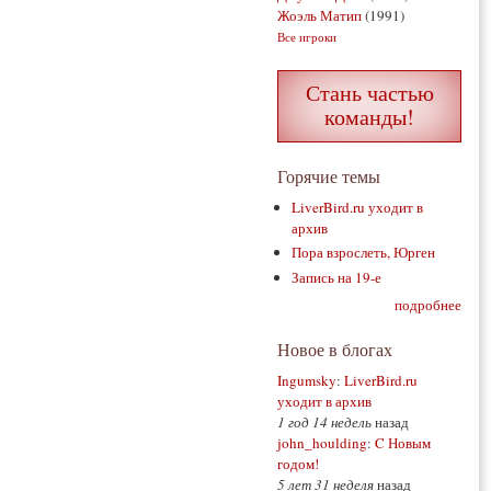
Жоэль Матип
(1991)
Все игроки
Стань частью
команды!
Горячие темы
LiverBird.ru уходит в
архив
Пора взрослеть, Юрген
Запись на 19-е
подробнее
Новое в блогах
Ingumsky
:
LiverBird.ru
уходит в архив
1 год 14 недель
назад
john_houlding
:
C Новым
годом!
5 лет 31 неделя
назад