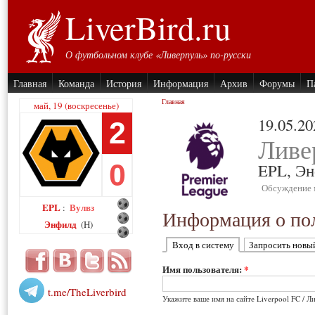
LiverBird.ru
О футбольном клубе «Ливерпуль» по-русски
Главная
Команда
История
Информация
Архив
Форумы
П
Главная
май, 19 (воскресенье)
19.05.20
2
Ливе
0
EPL,
Эн
Обсуждение 
EPL
Вулвз
:
Информация о пол
Энфилд
(H)
Вход в систему
Запросить новы
Имя пользователя:
*
t.me/TheLiverbird
Укажите ваше имя на сайте Liverpool FC / Л