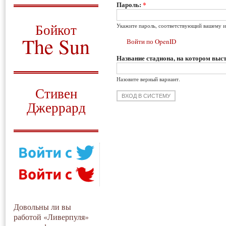
Пароль:
*
О том, когда появился
и зачем нужен
Бойкот
Укажите пароль, соответствующий вашему и
The Sun
Войти по OpenID
Название стадиона, на котором выст
Для тех, у кого всё ещё остались
вопросы
Назовите верный вариант.
Русский перевод
Стивен
Джеррард
Моя история
Довольны ли вы
работой «Ливерпуля»