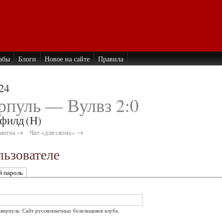
абы
Блоги
Новое на сайте
Правила
24
рпуль — Вулвз 2:0
филд
(H)
матча →
Чат «для своих» →
ьзователе
й пароль
иверпуль: Сайт русскоязычных болельщиков клуба.