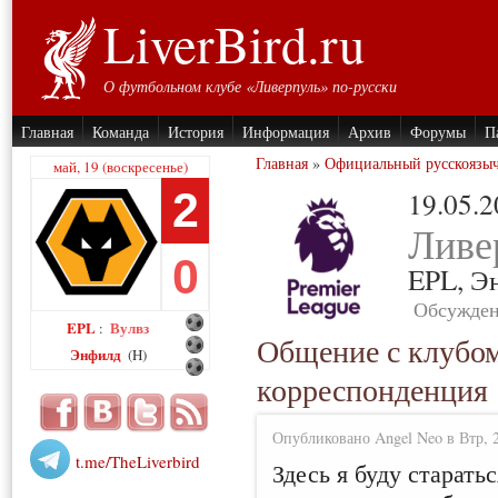
LiverBird.ru
О футбольном клубе «Ливерпуль» по-русски
Главная
Команда
История
Информация
Архив
Форумы
П
Главная
»
Официальный русскоязы
май, 19 (воскресенье)
2
19.05.
Ливе
0
EPL,
Э
Обсужден
EPL
Вулвз
:
Общение с клубом
Энфилд
(H)
корреспонденция
Опубликовано Angel Neo в Втр, 2
t.me/TheLiverbird
Здесь я буду старать