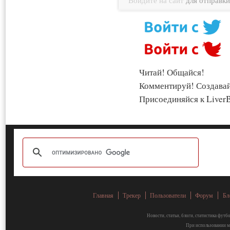
Войдите на сайт
для отправк
Читай! Общайся!
Комментируй! Создава
Присоединяйся к LiverB
Главная
Трекер
Пользователи
Форум
Бл
Новости, статьи, блоги, статистика фут
При использовании ма