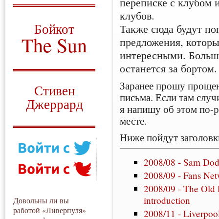
переписке с клубом 
клубов.
О том, когда появился
и зачем нужен
Бойкот
Также сюда будут по
The Sun
предложения, которы
интересными. Больша
Для тех, у кого всё ещё остались
вопросы
останется за бортом.
Русский перевод
Заранее прошу прощени
Стивен
письма. Если там случ
Джеррард
я напишу об этом по-
Моя история
месте.
Ниже пойдут заголовки
2008/08 - Sam Dod
2008/09 - Fans Ne
2008/09 - The Old 
introduction
Довольны ли вы
работой «Ливерпуля»
2008/11 - Liverpo