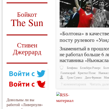
О том, когда появился
и зачем нужен
Бойкот
The Sun
Для тех, у кого всё ещё остались
«Болтона» в качеств
вопросы
посту рулевого «Уон
Русский перевод
Стивен
Знаменитый в прошло
Джеррард
не работал больше 6 ле
Моя история
наставника «Ньюкасла
Бенфика
Блэкбёрн Роверс
Бол
Галатасарай
Кристал Пэлас
Ньюкас
Грэм Сунесс
Даги Фриман
Мик
7 комментариев
Читать дале
Довольны ли вы
работой «Ливерпуля»