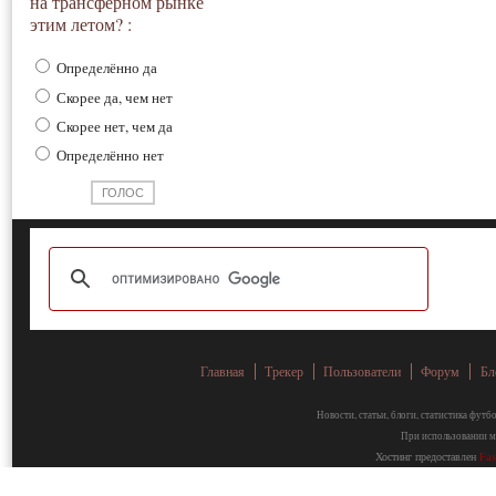
на трансферном рынке
этим летом? :
Определённо да
Скорее да, чем нет
Скорее нет, чем да
Определённо нет
Главная
Трекер
Пользователи
Форум
Бл
Новости, статьи, блоги, статистика фут
При использовании ма
Хостинг предоставлен
Fa