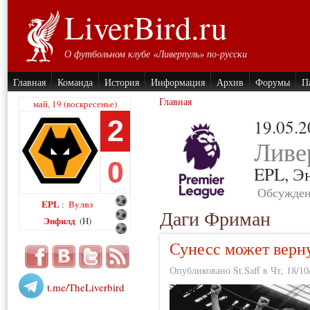
LiverBird.ru
О футбольном клубе «Ливерпуль» по-русски
Главная
Команда
История
Информация
Архив
Форумы
П
Главная
май, 19 (воскресенье)
2
19.05.
Ливе
0
EPL,
Э
Обсужден
EPL
Вулвз
:
Даги Фриман
Энфилд
(H)
Сунесс может верну
Опубликовано St.Saff в Чт, 18/10
t.me/TheLiverbird