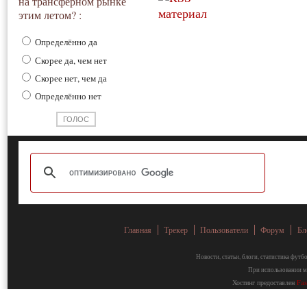
на трансферном рынке
этим летом? :
Определённо да
Скорее да, чем нет
Скорее нет, чем да
Определённо нет
Главная
Трекер
Пользователи
Форум
Бл
Новости, статьи, блоги, статистика фут
При использовании ма
Хостинг предоставлен
Fa