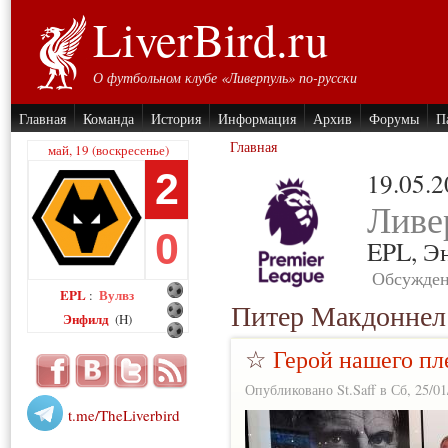
LiverBird.ru
О футбольном клубе «Ливерпуль» по-русски
Главная
Команда
История
Информация
Архив
Форумы
П
Главная
май, 19 (воскресенье)
2
19.05.
Ливе
0
EPL,
Э
Обсужден
EPL
Вулвз
:
Питер Макдоннел
Энфилд
(H)
☆
Герой нашего пл
Опубликовано St.Saff в Сб, 25/01
t.me/TheLiverbird