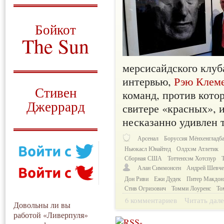
О том, когда появился
и зачем нужен
Бойкот
The Sun
Для тех, у кого всё ещё остались
мерсисайдского клуба
вопросы
интервью,
Рэю Клем
Русский перевод
Стивен
команд, против кото
Джеррард
свитере «красных», 
несказанно удивлен 
Моя история
Арсенал
Боруссия Мёнхенгладб
Ньюкасл Юнайтед
Олдхэм Атлетик
Сборная США
Тоттенхэм Хотспур
Алан Симмонсен
Андрей Шевче
Дон Риви
Ежи Дудек
Питер Макдон
Стив Огризович
Томми Лоуренс
То
6 комментариев
Читать дале
Довольны ли вы
работой «Ливерпуля»