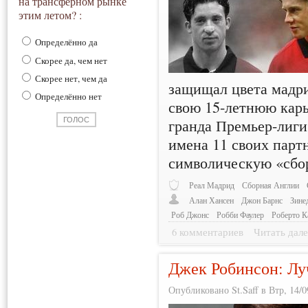
на трансферном рынке
этим летом? :
Определённо да
Скорее да, чем нет
Скорее нет, чем да
защищал цвета мадри
Определённо нет
свою 15-летнюю карь
гранда Премьер-лиги
имена 11 своих парт
символическую «сбо
Реал Мадрид
Сборная Англии
Алан Хансен
Джон Барнс
Зине
Роб Джонс
Робби Фаулер
Роберто К
6 комментариев
Читать дале
Джек Робинсон: Лу
Опубликовано St.Saff в Втр, 14/0