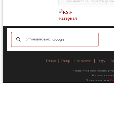
3 комментария
Читать дале
Главная
Трекер
Пользователи
Форум
Бл
Новости, статьи, блоги, статистика фут
При использовании ма
Хостинг предоставлен
Fa