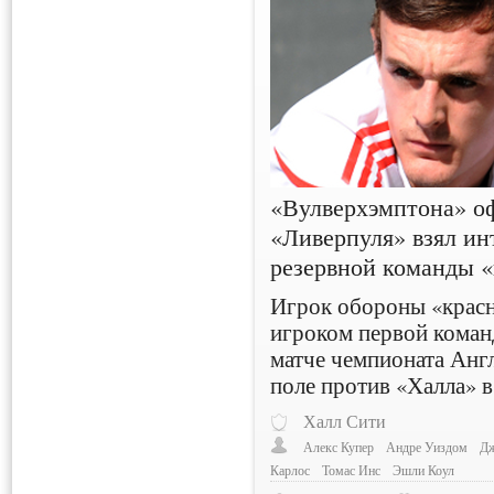
«Вулверхэмптона» о
«Ливерпуля» взял ин
резервной команды 
Игрок обороны «крас
игроком первой коман
матче чемпионата Англ
поле против «Халла» в 
Халл Сити
Алекс Купер
Андре Уиздом
Дж
Карлос
Томас Инс
Эшли Коул