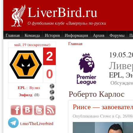
LiverBird.ru
О футбольном клубе «Ливерпуль» по-русски
Главная
Команда
История
Информация
Архив
Форумы
П
Главная
май, 19 (воскресенье)
2
19.05.
Ливе
0
EPL,
Э
Обсужден
EPL
Вулвз
:
Роберто Карлос
Энфилд
(H)
Риисе — завоевате
Опубликовано Crowe в Ср, 26/08/
t.me/TheLiverbird