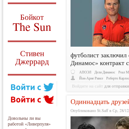
О том, когда появился
и зачем нужен
Бойкот
The Sun
Для тех, у кого всё ещё остались
вопросы
Русский перевод
Стивен
футболист заключил
Джеррард
Динамос» контракт с
Моя история
АПОЭЛ
Дели Динамос
Реал М
Йон-Арне Риисе
Роберто Карло
Войдите на сайт
для отправк
Одиннадцать друзе
Опубликовано St.Saff в Ср, 28/12
Довольны ли вы
работой «Ливерпуля»