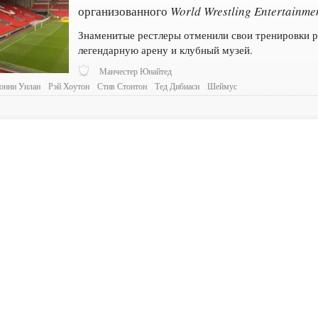
организованного
World Wrestling Entertainme
Знаменитые рестлеры отменили свои тренировки 
легендарную арену и клубный музей.
Манчестер Юнайтед
онни Уилан
Рэй Хоутон
Стив Стонтон
Тед Дибиаси
Шеймус