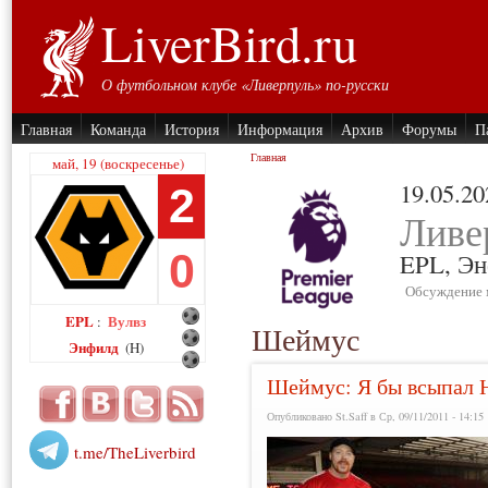
LiverBird.ru
О футбольном клубе «Ливерпуль» по-русски
Главная
Команда
История
Информация
Архив
Форумы
П
Главная
май, 19 (воскресенье)
19.05.20
2
Ливе
0
EPL,
Эн
Обсуждение 
EPL
Вулвз
:
Шеймус
Энфилд
(H)
Шеймус: Я бы всыпал 
Опубликовано St.Saff в Ср, 09/11/2011 - 14:15
t.me/TheLiverbird