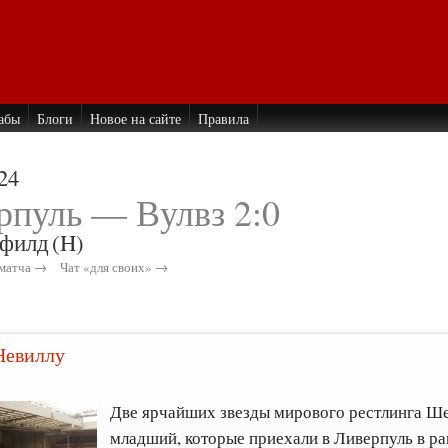
абы
Блоги
Новое на сайте
Правила
24
рпуль — Вулвз 2:0
филд
(H)
матча →
Чат «для своих» →
Невиллу
Две ярчайших звезды мирового рестлинга Ш
младший, которые приехали в Ливерпуль в ра