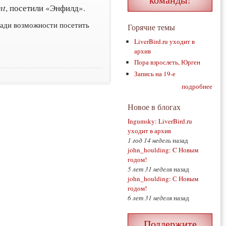
nt
, посетили «Энфилд».
ради возможности посетить
Горячие темы
LiverBird.ru уходит в
архив
Пора взрослеть, Юрген
Запись на 19-е
подробнее
Новое в блогах
Ingumsky
:
LiverBird.ru
уходит в архив
1 год 14 недель
назад
john_houlding
:
C Новым
годом!
5 лет 31 неделя
назад
john_houlding
:
С Новым
годом!
6 лет 31 неделя
назад
Поддержите