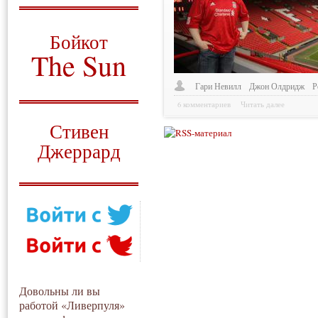
О том, когда появился
и зачем нужен
Бойкот
The Sun
Для тех, у кого всё ещё остались
Гари Невилл
Джон Олдридж
Р
вопросы
6 комментариев
Читать далее
Русский перевод
Стивен
Джеррард
Моя история
Довольны ли вы
работой «Ливерпуля»