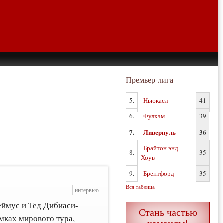
Премьер-лига
5.
Ньюкасл
41
6.
Фулхэм
39
7.
Ливерпуль
36
Брайтон энд
8.
35
Хоув
9.
Брентфорд
35
Вся таблица
интервью
еймус и Тед Дибиаси-
Стань частью
мках мирового тура,
команды!