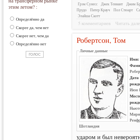
на трансферном рынке
Грэм Сунесс
Джек Теннант
Джим Бр
этим летом? :
Прудо
Питер Крауч
Пол Стюарт
С
Элайша Скотт
Определённо да
5 комментариев
Читать дале
Скорее да, чем нет
Скорее нет, чем да
Робертсон, Том
Определённо нет
Личные данные
Имя
Фами
Робе
Дата
рожд
Июн 
Мест
рожд
Ньют
Мирн
Ренф
Шотландия
ударом и был невероят