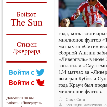
О том, когда появился
и зачем нужен
Бойкот
The Sun
Для тех, у кого всё ещё остались
вопросы
года, когда «гончары
миллионов фунтов «Т
Русский перевод
Стивен
матчах за «Сити» в
Джеррард
сборной Англии заби
«Ливерпуль» в июле 
Моя история
заплатили «Саутгемп
134 матчах за «Ливер
выиграв Кубок и Суп
года Крауч был прод
миллионов фунтов.
Довольны ли вы
Стоук Сити
работой «Ливерпуля»
Алек Линдси
Алекс Райзбек
А