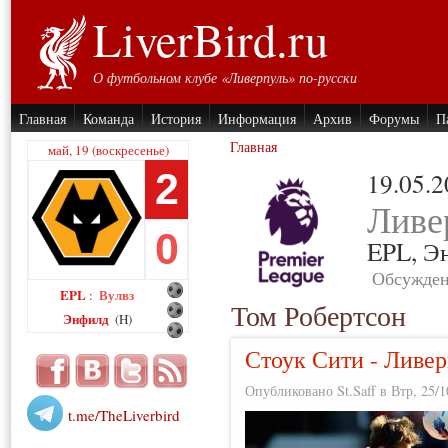
LiverBird.ru
О футбольном клубе «Ливерпуль» по-русски
Главная
Команда
История
Информация
Архив
Форумы
П
Главная
май, 19 (воскресенье)
2
19.05.
Ливе
0
EPL,
Э
Обсужден
EPL
Вулвз
:
Том Робертсон
Энфилд
(H)
Стоук Сити - Ливе
Опубликовано St.Saff в Втр, 25/1
t.me/TheLiverbird