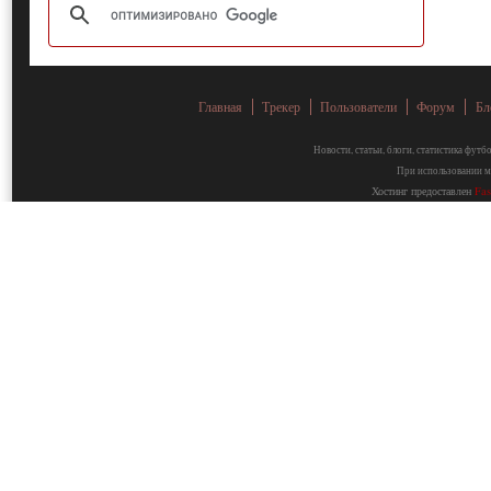
Главная
Трекер
Пользователи
Форум
Бл
Новости, статьи, блоги, статистика фут
При использовании ма
Хостинг предоставлен
Fa