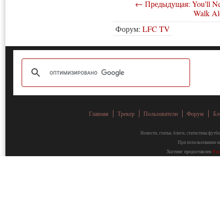
← Предыдущая: You'll Ne
Walk Al
Форум:
LFC TV
Главная
Трекер
Пользователи
Форум
Бл
Новости, статьи, блоги, статистика фут
При использовании ма
Хостинг предоставлен
Fa