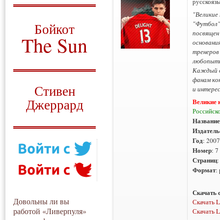
русскояз
О том, когда появился
"Великие
и зачем нужен
"Футбол"
Бойкот
посвящен
The Sun
основани
тренеров
Для тех, у кого всё ещё остались
любопытн
вопросы
Каждый о
фанам кон
Русский перевод
Стивен
и интере
Джеррард
Великие к
Российско
Моя история
Название
Издатель
Год
: 2007
Номер
: 7
Страниц
:
Формат
:
Скачать 
Довольны ли вы
Скачать L
работой «Ливерпуля»
Скачать L