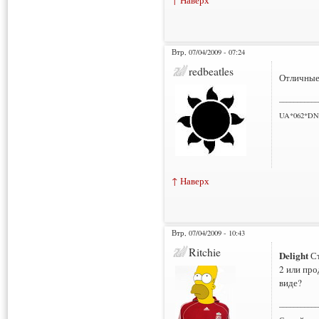
↑ Наверх
Втр, 07/04/2009 - 07:24
redbeatles
Отличные
___________
UA*062*DN
↑ Наверх
Втр, 07/04/2009 - 10:43
Ritchie
Delight
Ст
2 или про
виде?
___________