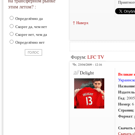
на трансферном рынке
Приятног
этим летом? :
Определённо да
↑ Наверх
Скорее да, чем нет
Скорее нет, чем да
Определённо нет
Форум:
LFC TV
Чт, 23/04/2009 - 12:16
Delight
Великие к
Украинско
Название
Издатель
Год
: 2005
Номер
: 6
Страниц
:
Формат
:
Скачать 
Скачать c