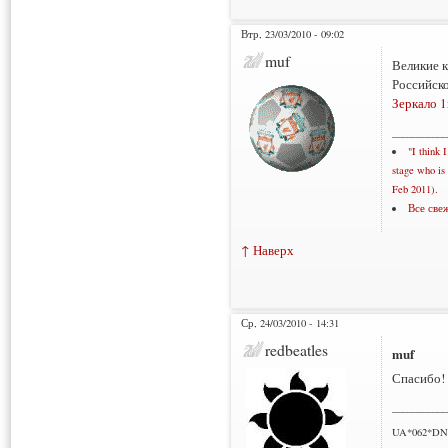
Втр, 23/03/2010 - 09:02
muf
Великие к
Российско
Зеркало 1
___________
"I think 
stage who is 
Feb 2011).
Все све
RSS сбо
↑ Наверх
Ср, 24/03/2010 - 14:31
redbeatles
muf
Спасибо!
___________
UA*062*DN