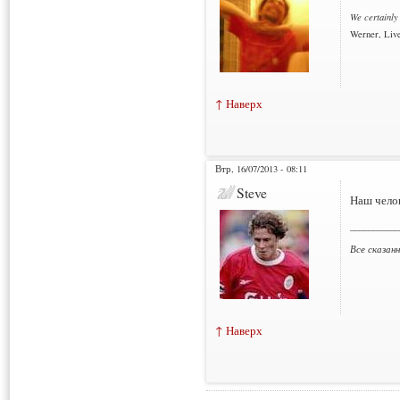
We certainly
Werner, Live
↑ Наверх
Втр, 16/07/2013 - 08:11
Steve
Наш челов
___________
Все сказан
↑ Наверх