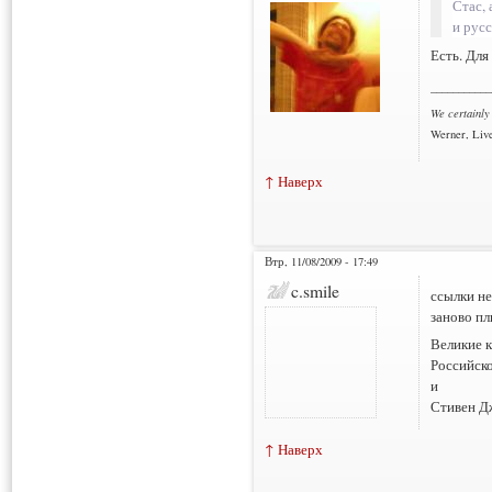
Стас,
и рус
Есть. Для
___________
We certainly
Werner, Live
↑ Наверх
Втр, 11/08/2009 - 17:49
c.smile
ссылки не
заново пл
Великие к
Российско
и
Стивен Д
↑ Наверх