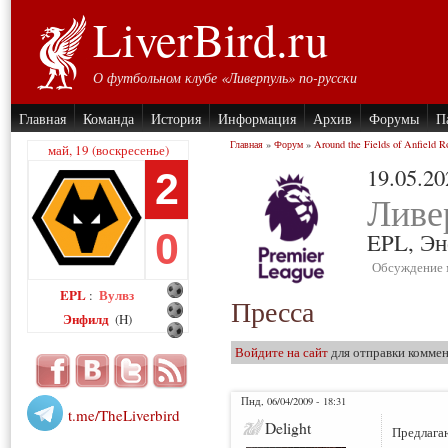
LiverBird.ru
О футбольном клубе «Ливерпуль» по-русски
Главная
Команда
История
Информация
Архив
Форумы
П
Главная
»
Форум
»
Around the Fields of Anfield R
май, 19 (воскресенье)
19.05.20
2
Ливе
0
EPL,
Эн
Обсуждение 
EPL
Вулвз
:
Пресса
Энфилд
(H)
Войдите на сайт
для отправки комме
Пнд, 06/04/2009 - 18:31
t.me/TheLiverbird
Delight
Предлага