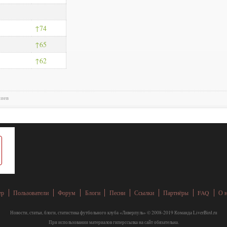
74
65
62
риев
ер
Пользователи
Форум
Блоги
Песни
Ссылки
Партнёры
FAQ
О 
Новости, статьи, блоги, статистика футбольного клуба «Ливерпуль» © 2008-2019 Команда LiverBird.ru
При использовании материалов гиперссылка на сайт обязательна.