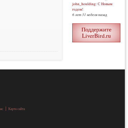
john_houlding
:
С Новым
годом!
6 лет 31 неделя
назад
Поддержите
LiverBird.ru
нас
Карта сайта