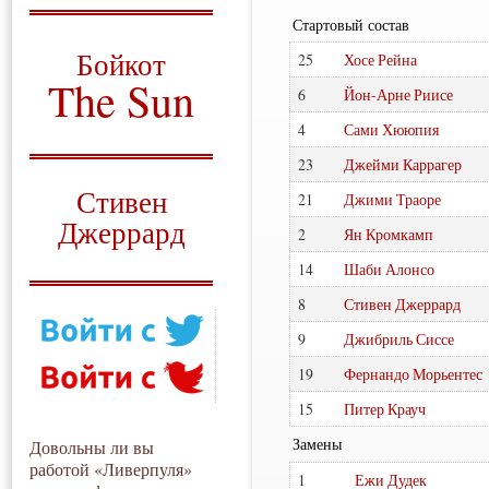
Стартовый состав
О том, когда появился
и зачем нужен
Бойкот
25
Хосе Рейна
The Sun
6
Йон-Арне Риисе
Для тех, у кого всё ещё остались
4
Сами Хююпия
вопросы
23
Джейми Каррагер
Русский перевод
Стивен
21
Джими Траоре
Джеррард
2
Ян Кромкамп
Моя история
14
Шаби Алонсо
8
Стивен Джеррард
9
Джибриль Сиссе
19
Фернандо Морьентес
15
Питер Крауч
Замены
Довольны ли вы
работой «Ливерпуля»
1
Ежи Дудек