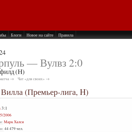
абы
Блоги
Новое на сайте
Правила
24
рпуль — Вулвз 2:0
филд
(H)
матча →
Чат «для своих» →
 Вилла (Премьер-лига, H)
а
3:1
5/2006
и:
Марк Халси
и:
44 479 чел.