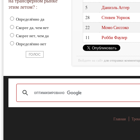
на трансферном рынке
этим летом? :
5
Даниэль Аггер
28
Стивен Уорнок
Определённо да
22
Момо Сиссоко
Скорее да, чем нет
Скорее нет, чем да
11
Робби Фаулер
Определённо нет
Войдите на сайт
для отправки коммента
Главная
Трек