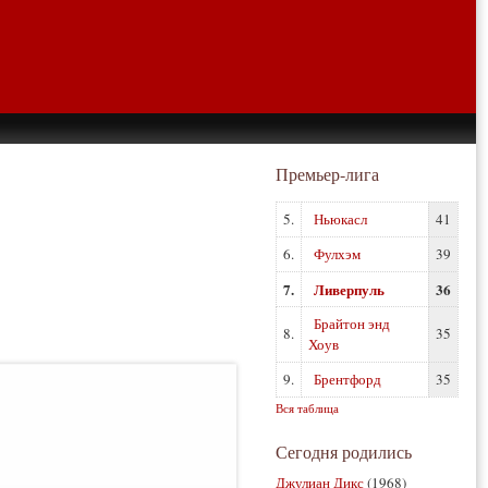
Премьер-лига
5.
Ньюкасл
41
6.
Фулхэм
39
7.
Ливерпуль
36
Брайтон энд
8.
35
Хоув
9.
Брентфорд
35
Вся таблица
Сегодня родились
Джулиан Дикс
(1968)