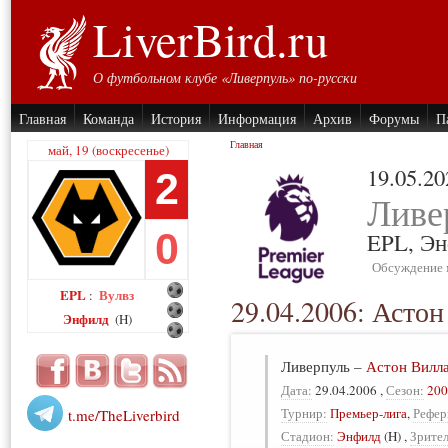
LiverBird.ru
О футбольном клубе «Ливерпуль» по-русски
Главная
Команда
История
Информация
Архив
Форумы
П
Главная
май, 19 (воскресенье)
19.05.20
2
Ливе
0
EPL,
Эн
Обсуждение 
EPL
Вулвз
:
29.04.2006: Астон
Энфилд
(H)
Ливерпуль
–
Астон Вилл
Дата:
29.04.2006
,
Сезон:
200
Турнир:
Премьер-лига
,
Рефер
t.me/TheLiverbird
Стадион:
Энфилд
(H)
,
Зрител