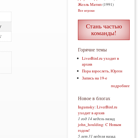
Жоэль Матип
(1991)
Все игроки
Стань частью
0
команды!
6
Горячие темы
LiverBird.ru уходит в
архив
Пора взрослеть, Юрген
Запись на 19-е
подробнее
Новое в блогах
Ingumsky
:
LiverBird.ru
уходит в архив
1 год 14 недель
назад
john_houlding
:
C Новым
годом!
5 лет 31 неделя
назад