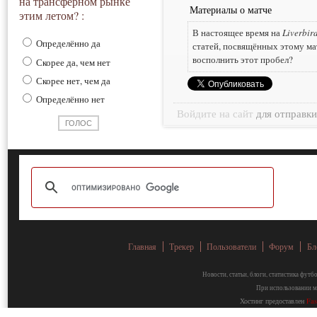
на трансферном рынке
Материалы о матче
этим летом? :
В настоящее время на
Liverbir
Определённо да
статей, посвящённых этому ма
восполнить этот пробел?
Скорее да, чем нет
Скорее нет, чем да
Определённо нет
Войдите на сайт
для отправк
Главная
Трекер
Пользователи
Форум
Бл
Новости, статьи, блоги, статистика фут
При использовании ма
Хостинг предоставлен
Fa