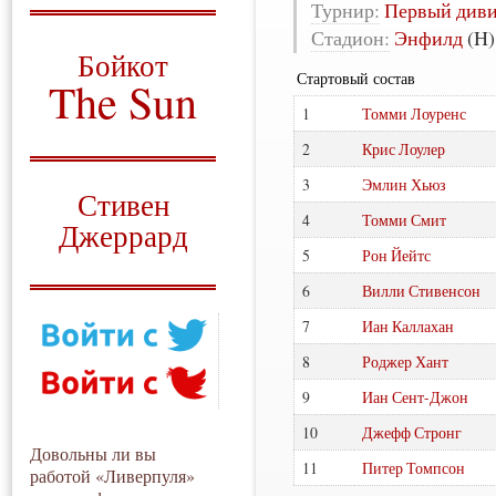
Турнир:
Первый див
О том, когда появился
Стадион:
Энфилд
(H)
и зачем нужен
Бойкот
Стартовый состав
The Sun
1
Томми Лоуренс
Для тех, у кого всё ещё остались
вопросы
2
Крис Лоулер
Русский перевод
3
Эмлин Хьюз
Стивен
4
Томми Смит
Джеррард
5
Рон Йейтс
Моя история
6
Вилли Стивенсон
7
Иан Каллахан
8
Роджер Хант
9
Иан Сент-Джон
10
Джефф Стронг
Довольны ли вы
11
Питер Томпсон
работой «Ливерпуля»