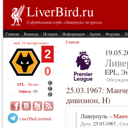
LiverBird.ru
О футбольном клубе «Ливерпуль» по-русски
Главная
Команда
История
Информация
Архив
Форумы
П
Главная
май, 19 (воскресенье)
2
19.05.
Ливе
0
EPL,
Э
Обсужден
EPL
Вулвз
:
25.03.1967: Манч
Энфилд
(H)
дивизион, H)
Ливерпуль
–
Манч
t.me/TheLiverbird
Дата:
25.03.1967
,
Сез