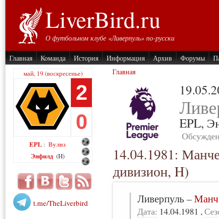
LiverBird.ru
О футбольном клубе «Ливерпуль» по-русски
Главная
Команда
История
Информация
Архив
Форумы
П
Главная
май, 19 (воскресенье)
2
19.05.
Ливе
0
EPL,
Э
Обсужден
EPL
Вулвз
:
14.04.1981: Манч
Энфилд
(H)
дивизион, H)
Ливерпуль
–
Манч
t.me/TheLiverbird
Дата:
14.04.1981
,
Сез