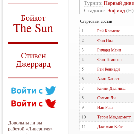
Турнир:
Первый див
О том, когда появился
Стадион:
Энфилд
(H)
и зачем нужен
Бойкот
Стартовый состав
The Sun
1
Рэй Клеменс
Для тех, у кого всё ещё остались
вопросы
2
Фил Нил
Русский перевод
3
Ричард Мани
Стивен
4
Фил Томпсон
Джеррард
5
Рэй Кеннеди
Моя история
6
Алан Хансен
7
Кенни Далглиш
8
Сэмми Ли
9
Иан Раш
10
Терри Макдермотт
Довольны ли вы
11
Джимми Кейс
работой «Ливерпуля»