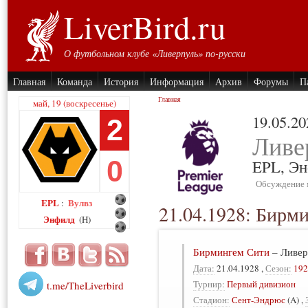
LiverBird.ru
О футбольном клубе «Ливерпуль» по-русски
Главная
Команда
История
Информация
Архив
Форумы
П
Главная
май, 19 (воскресенье)
19.05.20
2
Ливе
0
EPL,
Эн
Обсуждение 
EPL
Вулвз
:
21.04.1928: Бирм
Энфилд
(H)
Бирмингем Сити
–
Ливер
Дата:
21.04.1928
,
Сезон:
192
Турнир:
Первый дивизион
t.me/TheLiverbird
Стадион:
Сент-Эндрюс
(A)
,