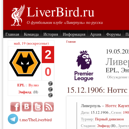
LiverBird.ru
О футбольном клубе «Ливерпуль» по-русски
Главная
Команда
История
Информация
Архив
Форумы
П
Главная
май, 19 (воскресенье)
19.05.20
2
Ливе
0
EPL,
Эн
Обсуждение 
EPL
Вулвз
:
15.12.1906: Нотт
Энфилд
(H)
Ливерпуль
–
Ноттс Каун
Дата:
15.12.1906
,
Сезон:
190
Турнир:
Первый дивизион
t.me/TheLiverbird
Стадион:
Энфилд
(H)
,
Зрител