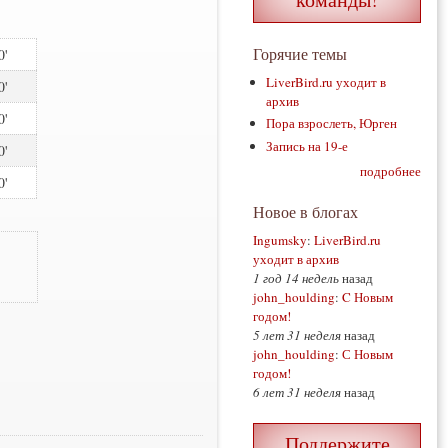
Горячие темы
0
LiverBird.ru уходит в
0
архив
0
Пора взрослеть, Юрген
Запись на 19-е
0
подробнее
0
Новое в блогах
Ingumsky
:
LiverBird.ru
уходит в архив
1 год 14 недель
назад
john_houlding
:
C Новым
годом!
5 лет 31 неделя
назад
john_houlding
:
С Новым
годом!
6 лет 31 неделя
назад
Поддержите