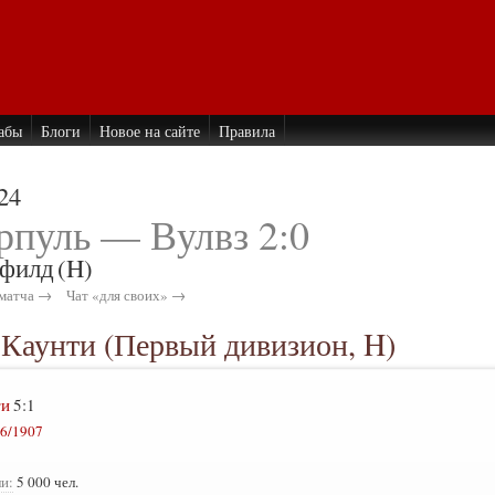
абы
Блоги
Новое на сайте
Правила
24
рпуль — Вулвз 2:0
филд
(H)
матча →
Чат «для своих» →
с Каунти (Первый дивизион, H)
ти
5:1
6/1907
и:
5 000 чел.