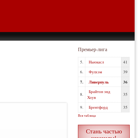
Премьер-лига
5.
Ньюкасл
41
6.
Фулхэм
39
7.
Ливерпуль
36
Брайтон энд
8.
35
Хоув
9.
Брентфорд
35
Вся таблица
Стань частью
команды!