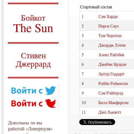
Стартовый состав
О том, когда появился
и зачем нужен
Бойкот
1
Сэм Харди
The Sun
2
Перси Соул
Для тех, у кого всё ещё остались
3
Том Чорлтон
вопросы
4
Джордж Лэтем
Русский перевод
Стивен
5
Алекс Райзбек
Джеррард
6
Джеймс Брэдли
Моя история
7
Артур Годдарт
8
Робби Робинсон
9
Сэм Рэйбоулд
10
Билл Макферсон
11
Джо Хьюитт
Довольны ли вы
работой «Ливерпуля»