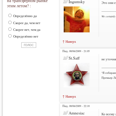
на трансферном рынке
Ingumsky
Это они е
этим летом? :
___________
Определённо да
We certainly
Скорее да, чем нет
Скорее нет, чем да
Определённо нет
↑ Наверх
Пнд, 08/06/2009 - 21:05
St.Saff
не уточня
___________
"Я собираю
Премьер-Ли
↑ Наверх
Пнд, 08/06/2009 - 22:18
Amnesiac
Ко всему 