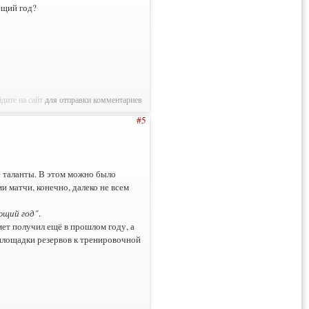
ющий год?
дите на сайт
для отправки комментариев
#5
е таланты. В этом можно было
и матчи, конечно, далеко не всем
ющий год"
.
т получил ещё в прошлом году, а
площадки резервов к тренировочной