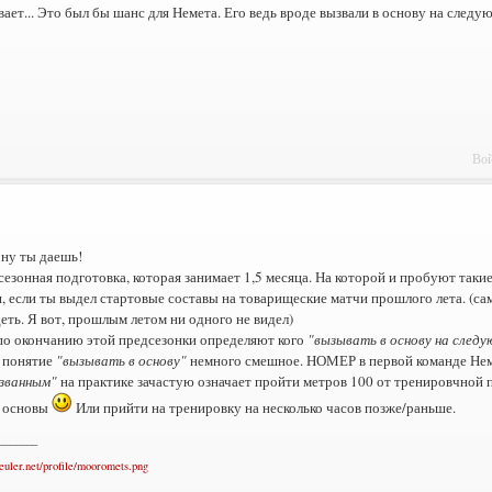
ает... Это был бы шанс для Немета. Его ведь вроде вызвали в основу на следу
Вой
ну ты даешь!
сезонная подготовка, которая занимает 1,5 месяца. На которой и пробуют таки
, если ты выдел стартовые составы на товарищеские матчи прошлого лета. (сам
еть. Я вот, прошлым летом ни одного не видел)
по окончанию этой предсезонки определяют кого
"вызывать в основу на следу
 понятие
"вызывать в основу"
немного смешное. НОМЕР в первой команде Неме
званным"
на практике зачастую означает пройти метров 100 от тренировчной 
 основы
Или прийти на тренировку на несколько часов позже/раньше.
_______
teuler.net/profile/mooromets.png