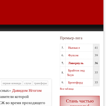
Премьер-лига
5.
Ньюкасл
41
6.
Фулхэм
39
7.
Ливерпуль
36
Брайтон энд
8.
35
Хоув
9.
Брентфорд
35
первая команда
слухи
трансферы
Вся таблица
расных»
Давидом Нгогом
тавители которой
Стань частью
ПСЖ во время проходящего
команды!