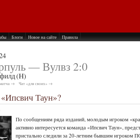
абы
Блоги
Новое на сайте
Правила
24
рпуль — Вулвз 2:0
филд
(H)
матча →
Чат «для своих» →
 «Ипсвич Таун»?
3
По сообщениям ряда изданий, молодым игроком «к
активно интересуется команда «Ипсвич Таун», предс
пристально следили за 20-летним бывшим игроком 