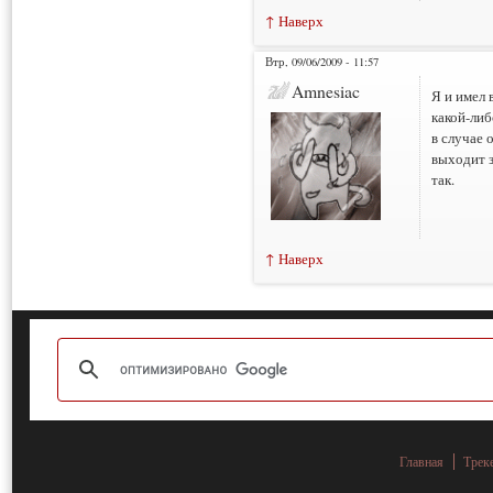
↑ Наверх
Втр, 09/06/2009 - 11:57
Amnesiac
Я и имел 
какой-либ
в случае 
выходит з
так.
↑ Наверх
Главная
Трек