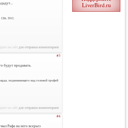
дадут...
LiverBird.ru
12th, 2012.
дите на сайт
для отправки комментариев
#3
го будут продавать.
еррарда, поднимающего над головой трофей
дите на сайт
для отправки комментариев
#4
мал Рафа на него всерьез