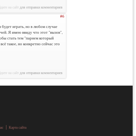
дите на сайт
для отправки комментариев
#6
н будет играть, но в любом случае
чей. Я имею ввиду что этот "вызов",
тобы стать тем "парнем который
всё такое, но конкретно сейчас это
дите на сайт
для отправки комментариев
нас
Карта сайта