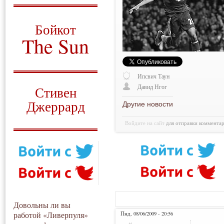
О том, когда появился
и зачем нужен
Бойкот
The Sun
Для тех, у кого всё ещё остались
вопросы
Ипсвич Таун
Русский перевод
Давид Нгог
Стивен
Джеррард
Другие новости
Моя история
Войдите на сайт
для отправки коммента
Довольны ли вы
работой «Ливерпуля»
Пнд, 08/06/2009 - 20:56