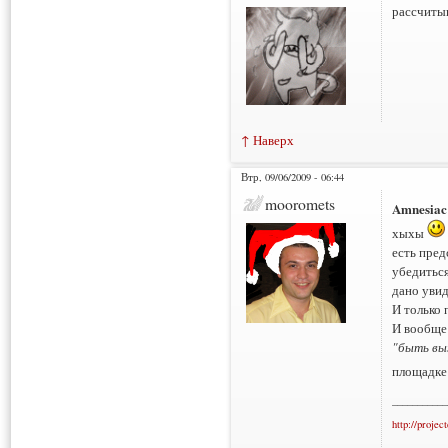
рассчитыв
↑ Наверх
Втр, 09/06/2009 - 06:44
mooromets
Amnesiac
хыхы
есть пред
убедиться
дано увид
И только 
И вообще
"быть вы
площадке
___________
http://projec