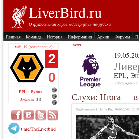
LiverBird.ru
О футбольном клубе «Ливерпуль» по-русски
Главная
Команда
История
Информация
Архив
Форумы
П
Главная
май, 19 (воскресенье)
19.05.20
2
Ливе
0
EPL,
Эн
Обсуждение 
EPL
Вулвз
:
Слухи: Нгога — в
Энфилд
(H)
Опубликовано St.Saff в Пнд, 08/06/2009 - 20:5
t.me/TheLiverbird