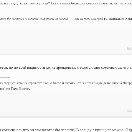
го в аренду хотят или купить? Есть у меня большие сомнения в том, что его про
_______
 have the resources to compete with anyone in football
— Tom Werner, Liverpool FC chairman on April 
Вой
ется, но по всей видимости хотят арендовать. я тоже сильно сомневаюсь, что е
_______
сь засунуть свой нейтралитет в одно место и сказать, что я хотел бы увидеть Стивена Дж
ги" (c) Гари Линекер.
Вой
я сомневаюсь что он сам захотел бы перейти) В аренду в принципе можно. Я ду