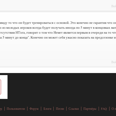
Вой
ввиду то что он будет тренироваться с основой. Это конечно не гарантия что о
о из молодых игроков всегда будет получать иногда по 5 минут в концовках мат
отсутствия Н'Гога, говорит о том что Немет является первым в очереди на то ч
а 5 минут до конца". Конечно он может себя ужасно показать на предсезонке и 
Вой
ер
Пользователи
Форум
Блоги
Песни
Ссылки
Партнёры
FAQ
О 