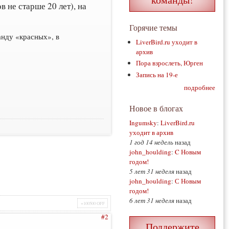
 не старше 20 лет), на
Горячие темы
анду «красных», в
LiverBird.ru уходит в
архив
Пора взрослеть, Юрген
Запись на 19-е
подробнее
Новое в блогах
Ingumsky
:
LiverBird.ru
уходит в архив
1 год 14 недель
назад
john_houlding
:
C Новым
годом!
5 лет 31 неделя
назад
john_houlding
:
С Новым
годом!
6 лет 31 неделя
назад
+100500 OFF
#2
Поддержите