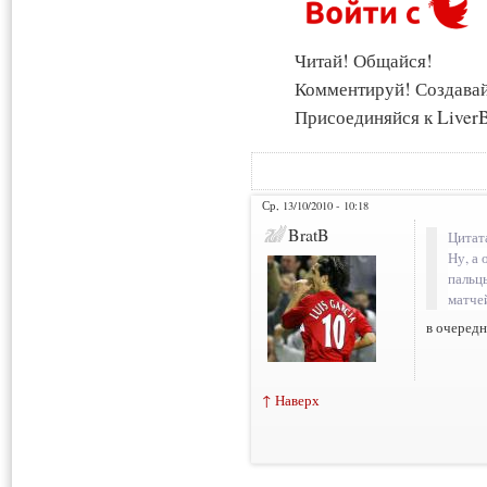
Читай! Общайся!
Комментируй! Создава
Присоединяйся к LiverB
Ср, 13/10/2010 - 10:18
BratB
Цитат
Ну, а
пальц
матче
в очеред
↑ Наверх