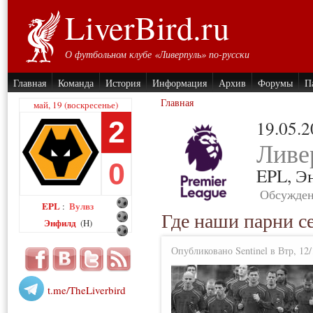
LiverBird.ru
О футбольном клубе «Ливерпуль» по-русски
Главная
Команда
История
Информация
Архив
Форумы
П
Главная
май, 19 (воскресенье)
2
19.05.
Ливе
0
EPL,
Э
Обсужден
EPL
Вулвз
:
Где наши парни с
Энфилд
(H)
Опубликовано Sentinel в Втр, 12/
t.me/TheLiverbird