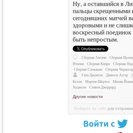
Ну, а оставшийся в Л
пальцы скрещенными и
сегодняшних матчей в
здоровыми и не слишк
воскресный поединок 
быть непростым.
Сборная Англии
Сборная Ирлан
Италии
Сборная Кипра
Сборная Нид
Сборная Словакии
Сборная Черного
Глен Джонсон
Даниэль Аггер
Келли
Мартин Шкртел
Милан Йова
Ходжсон
Стивен Джеррард
Другие новости
Войдите на сайт
для отправк