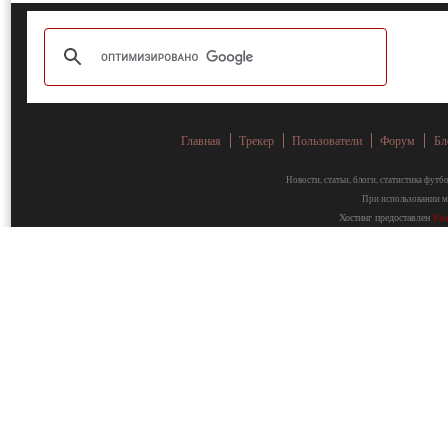
Главная
Трекер
Пользователи
Форум
Бл
Новости, статьи, блоги, статистика фут
При использовании ма
Хостинг предоставлен
Fa