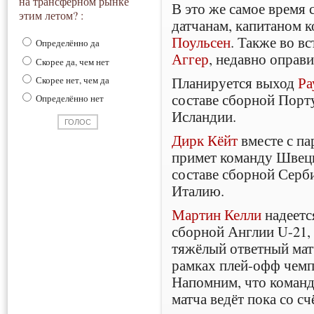
на трансферном рынке
В это же самое время 
этим летом? :
датчанам, капитаном 
Поульсен
. Также во в
Определённо да
Аггер
, недавно оправ
Скорее да, чем нет
Планируется выход
Ра
Скорее нет, чем да
составе сборной Порт
Определённо нет
Исландии.
Дирк Кёйт
вместе с па
примет команду Швец
составе сборной Серб
Италию.
Мартин Келли
надеетс
сборной Англии U-21,
тяжёлый ответный ма
рамках плей-офф чемп
Напомним, что команд
матча ведёт пока со сч