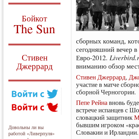
О том, когда появился
и зачем нужен
Бойкот
The Sun
Для тех, у кого всё ещё остались
сборных команд, кот
вопросы
сегодняшний вечер в
Русский перевод
Стивен
Евро-2012.
Liverbird.
Джеррард
вниманию обзор мес
Моя история
Стивен Джеррард
,
Джо
участие в матче сбор
сборной Черногории.
Пепе Рейна
вновь буде
встрече испанцев с Ш
словацкий защитник
М
бывшим игроком «кр
Довольны ли вы
Словакии и Ирландии.
работой «Ливерпуля»