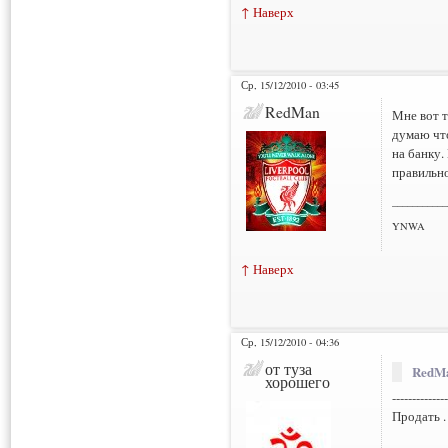
↑ Наверх
Ср, 15/12/2010 - 03:45
RedMan
Мне вот т
думаю что
на банку.
правильно
___________
YNWA
↑ Наверх
Ср, 15/12/2010 - 04:36
от туза
RedMa
хорошего
--------------
Продать .
___________