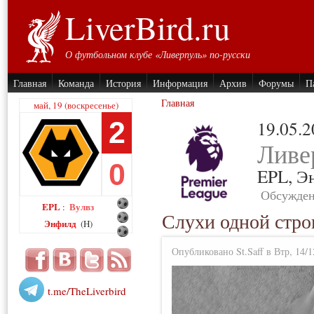
LiverBird.ru
О футбольном клубе «Ливерпуль» по-русски
Главная
Команда
История
Информация
Архив
Форумы
П
Главная
май, 19 (воскресенье)
2
19.05.
Ливе
0
EPL,
Э
Обсужден
EPL
Вулвз
:
Слухи одной стро
Энфилд
(H)
Опубликовано St.Saff в Втр, 14/1
t.me/TheLiverbird