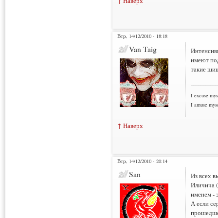
↑ Наверх
Втр, 14/12/2010 - 18:18
Van Taig
Интенсивн
имеют под
такие ши
___________
I excuse myse
I amuse myse
↑ Наверх
Втр, 14/12/2010 - 20:14
San
Из всех в
Иличича (
именем - 
А если се
прошедше