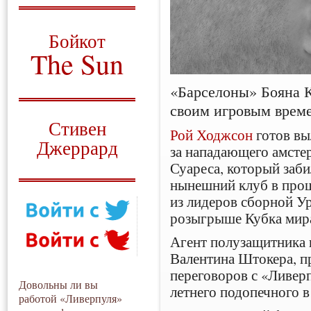
О том, когда появился
и зачем нужен
Бойкот
The Sun
Для тех, у кого всё ещё остались
«Барселоны» Бояна К
вопросы
своим игровым време
Русский перевод
Стивен
Рой Ходжсон
готов в
Джеррард
за нападающего амсте
Суареса, который забил
Моя история
нынешний клуб в прош
из лидеров сборной У
розыгрыше Кубка мир
Агент полузащитника 
Валентина Штокера, п
переговоров с «Ливерп
Довольны ли вы
летнего подопечного в
работой «Ливерпуля»