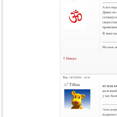
--------------
А кто игр
Давно не 
соглашусь
скоростью
правильны
Я знаю ка
___________
Мы-пыль зв
↑ Наверх
Втр, 14/12/2010 - 16:34
Tillian
от туза 
железный
у нас был
___________
"Some people 
disappointed 