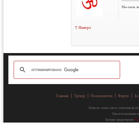
Мы-пыль зв
↑ Наверх
Главная
Трекер
Пользователи
Форум
Бл
Новости, статьи, блоги, статистика фут
При использовании ма
Хостинг предоставлен
Fa