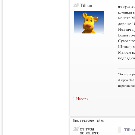
Tillian
от туза 
команда в
монстр.Ме
дороже 10
Иличич-п
Бояна точ
Суарес вс
Штокер-х
Мвилле вс
подряд с
___________
"Some people 
disappointed 
important tha
↑ Наверх
Втр, 14/12/2010 - 15:58
от туза
Tillia
хорошего