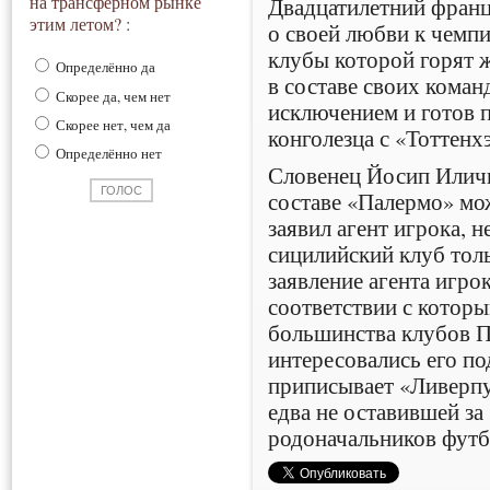
на трансферном рынке
Двадцатилетний франц
этим летом? :
о своей любви к чемп
клубы которой горят 
Определённо да
в составе своих коман
Скорее да, чем нет
исключением и готов п
Скорее нет, чем да
конголезца с «Тоттенх
Определённо нет
Словенец Йосип Иличи
составе «Палермо» мо
заявил агент игрока, н
сицилийский клуб толь
заявление агента игро
соответствии с которы
большинства клубов П
интересовались его п
приписывает «Ливерпу
едва не оставившей з
родоначальников футб