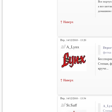
Все португа
а все шотл
домашним м
↑ Наверх
Втр, 14/12/2010 - 13:20
A_Lynx
Deport
фотка 
Бесспорн
Степан, ф
круче...
↑ Наверх
Втр, 14/12/2010 - 13:54
St.Saff
A_Lyn
Степа