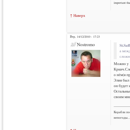
important tha
↑ Наверх
Втр, 14/12/2010 - 17:23
Nostromo
St.Saf
а меж
сложне
Можно у М
Кркич.Сл
о нём(я пр
Элия был 
он будет и
Остальные
своим мн
___________
Корабли по
непогоды..