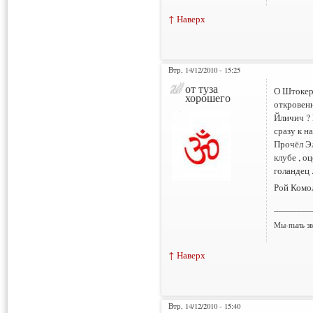
↑ Наверх
Втр, 14/12/2010 - 15:25
от туза
О Штокере
хорошего
откровенн
Йличич ? 
сразу к н
Прочёл Эл
клубе , о
голандец 
Рой Комо
___________
Мы-пыль зв
↑ Наверх
Втр, 14/12/2010 - 15:40