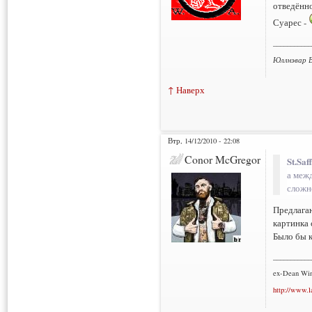
отведённо
Суарес -
___________
Юллнэвар В
↑ Наверх
Втр, 14/12/2010 - 22:08
Conor McGregor
St.Saf
а меж
сложн
Предлага
картинка 
Было бы к
___________
ex-Dean Win
http://www.l