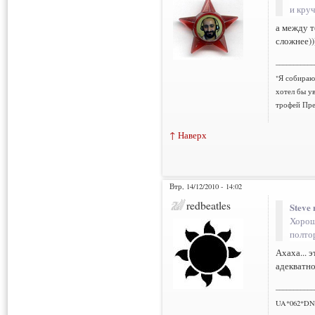
и круч
а между т
сложнее))
___________
"Я собираюс
хотел бы у
трофей Пре
↑ Наверх
Втр, 14/12/2010 - 14:02
redbeatles
Steve 
Хорош
полтор
Ахаха... 
адекватно
___________
UA*062*DN