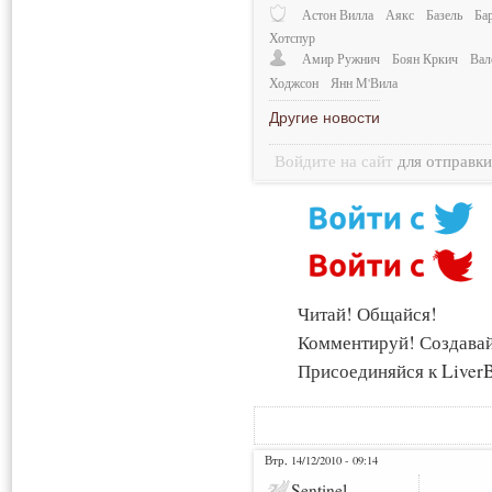
Астон Вилла
Аякс
Базель
Ба
Хотспур
Амир Ружнич
Боян Кркич
Вал
Ходжсон
Янн М'Вила
Другие новости
Войдите на сайт
для отправк
Читай! Общайся!
Комментируй! Создава
Присоединяйся к LiverB
Втр, 14/12/2010 - 09:14
Sentinel