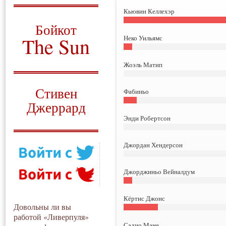
Кьювин Келлехэр
О том, когда появился
и зачем нужен
Бойкот
The Sun
Неко Уильямс
Для тех, у кого всё ещё остались
Жоэль Матип
вопросы
Русский перевод
Стивен
Фабиньо
Джеррард
Энди Робертсон
Моя история
Джордан Хендерсон
Джорджиньо Вейналдум
Кёртис Джонс
Довольны ли вы
работой «Ливерпуля»
Садио Мане