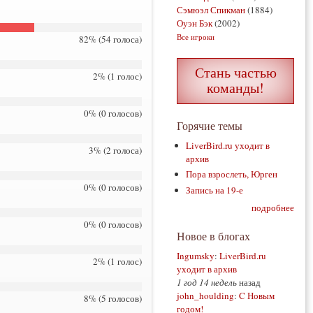
Сэмюэл Спикман
(1884)
Оуэн Бэк
(2002)
Все игроки
82% (54 голоса)
Стань частью
2% (1 голос)
команды!
0% (0 голосов)
Горячие темы
LiverBird.ru уходит в
3% (2 голоса)
архив
Пора взрослеть, Юрген
0% (0 голосов)
Запись на 19-е
подробнее
0% (0 голосов)
Новое в блогах
Ingumsky
:
LiverBird.ru
2% (1 голос)
уходит в архив
1 год 14 недель
назад
john_houlding
:
C Новым
8% (5 голосов)
годом!