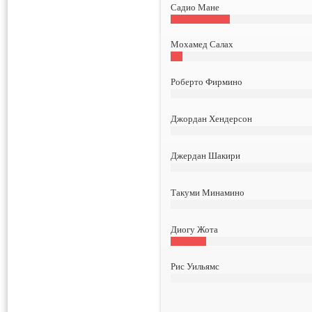
Садио Мане
Мохамед Салах
Роберто Фирмино
Джордан Хендерсон
Джердан Шакири
Такуми Минамино
Диогу Жота
Рис Уильямс