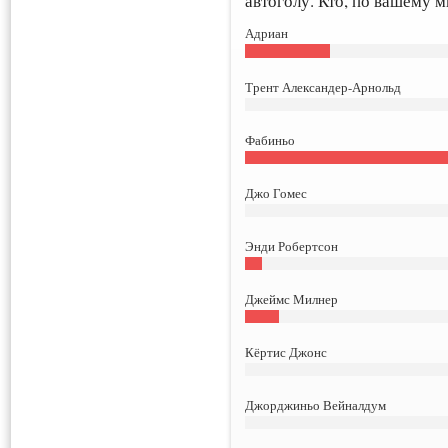
автоголу. Кто, по вашему 
Адриан
Трент Александер-Арнольд
Фабиньо
Джо Гомес
Энди Робертсон
Джеймс Милнер
Кёртис Джонс
Джорджиньо Вейналдум