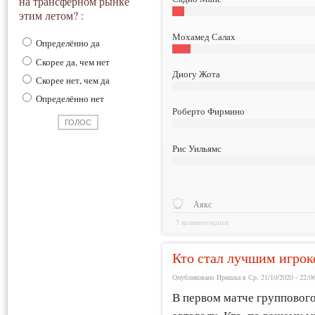
на трансферном рынке
этим летом? :
Мохамед Салах
Определённо да
Скорее да, чем нет
Диогу Жота
Скорее нет, чем да
Определённо нет
Роберто Фирмино
Рис Уильямс
Аякс
7 комментариев
Кто стал лучшим игрок
Опубликовано Иришка в Ср, 21/10/2020 - 22:0
В первом матче группового