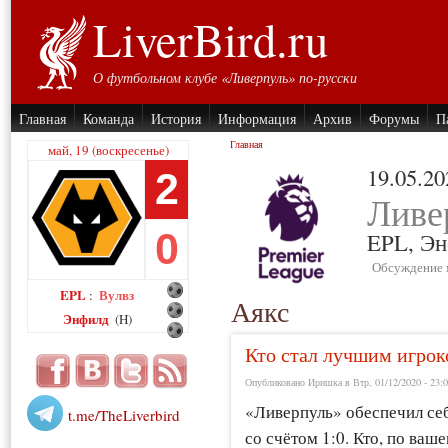
LiverBird.ru
О футбольном клубе «Ливерпуль» по-русски
Главная
Команда
История
Информация
Архив
Форумы
П
Главная
май, 19 (воскресенье)
19.05.20
2
Ливе
0
EPL,
Эн
Обсуждение 
EPL
Вулвз
:
Аякс
Энфилд
(H)
Кто стал лучшим игрок
Опубликовано Иришка в Втр, 01/12/2020 - 23:
«Ливерпуль» обеспечил себ
t.me/TheLiverbird
со счётом 1:0. Кто, по ва