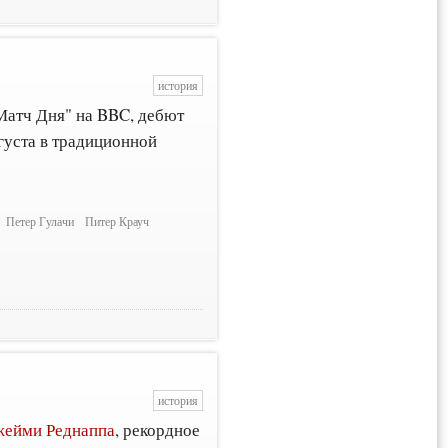
история
Матч Дня" на BBC, дебют
густа в традиционной
Петер Гулачи
Питер Крауч
история
ейми Реднаппа
, рекордное