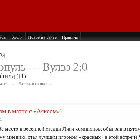
абы
Блоги
Новое на сайте
Правила
24
рпуль — Вулвз 2:0
филд
(H)
матча →
Чат «для своих» →
ом в матче с «Аяксом»?
02
е место в весенней стадии Лиги чемпионов, обыграв в пято
шему мнению, стал лучшим игроком «красных» в этой встрече