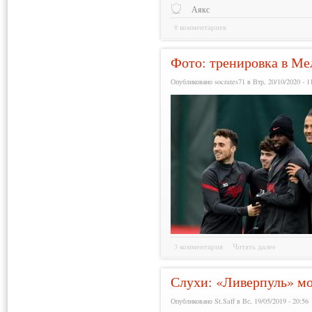
Аякс
8 комментариев
Фото: тренировка в Ме
Опубликовано socrates71 в Втр, 20/10/2020 - 1
3 комментария
Читать далее
Слухи: «Ливерпуль» мо
Опубликовано St.Saff в Вс, 19/05/2019 - 20:56