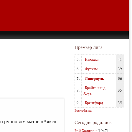
Премьер-лига
5.
Ньюкасл
41
6.
Фулхэм
39
7.
Ливерпуль
36
Брайтон энд
8.
35
Хоув
9.
Брентфорд
35
Вся таблица
м групповом матче «Аякс»
Сегодня родились
?
Рой Ходжсон
(1947)