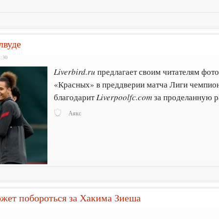
лвуде
1:30
Liverbird.ru
предлагает своим читателям фото
«Красных» в преддверии матча Лиги чемпион
благодарит
Liverpoolfc.com
за проделанную р
Аякс
жет побороться за Хакима Зиеша