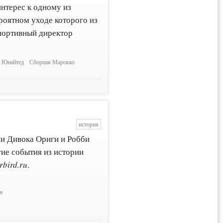
нтерес к одному из
роятном уходе которого из
портивный директор
р Юнайтед
Сборная Марокко
история
ии Дивока Ориги и Робби
ие события из истории
rbird.ru
.
н