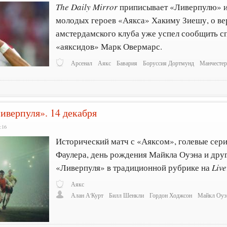
The Daily Mirror
приписывает «Ливерпулю» и
молодых героев «Аякса» Хакиму Зиешу, о ве
амстердамского клуба уже успел сообщить с
«аяксидов» Марк Овермарс.
Арсенал
Аякс
Бавария
Боруссия Дортмунд
Манчесте
иверпуля». 14 декабря
:16
Исторический матч с «Аяксом», голевые сер
Фаулера, день рождения Майкла Оуэна и друг
«Ливерпуля» в традиционной рубрике на
Live
Аякс
Алан А'Курт
Билл Шенкли
Гордон Ходжсон
Майкл Оуэ