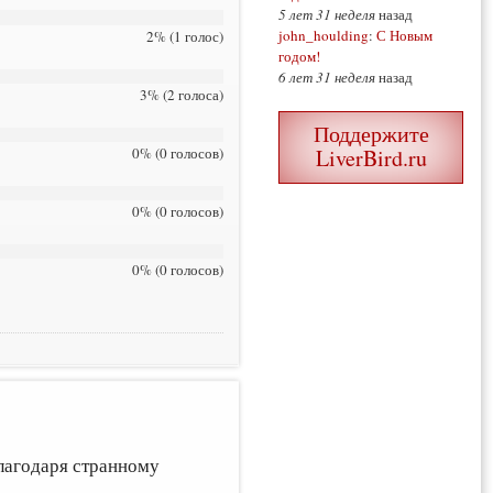
5 лет 31 неделя
назад
john_houlding
:
С Новым
2% (1 голос)
годом!
6 лет 31 неделя
назад
3% (2 голоса)
Поддержите
0% (0 голосов)
LiverBird.ru
0% (0 голосов)
0% (0 голосов)
благодаря странному