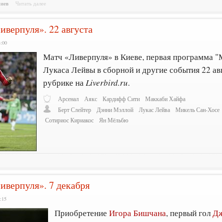
риев
Читать далее
иверпуля». 22 августа
3:00
Матч «Ливерпуля» в Киеве, первая программа "
Лукаса Лейвы в сборной и другие события 22 ав
рубрике на
Liverbird.ru
.
Арсенал
Аякс
Кардифф Сити
Маккаби Хайфа
Берт Слейтер
Дэнни Мэллой
Лукас Лейва
Микель Сан-Хосе
Сотириос Кириакос
Ян Мёльбю
иверпуля». 7 декабря
:15
Приобретение
Игора Бишчана
, первый гол
Дж