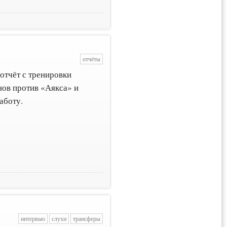
отчёты
отчёт с тренировки
ов против «Аякса» и
аботу.
интервью
слухи
трансферы