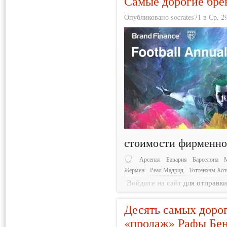
Самые дорогие бре
Опубликовано socrates71 в Ср, 29
стоимости фирменног
Арсенал
Бавария
Барселона
М
Жермен
Реал Мадрид
Тоттенхэм Хот
Войдите на сайт
для отправк
Десять самых доро
«продаж» Рафы Бе