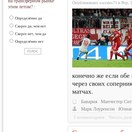
на трансферном рынке
Опубликовано socrates71 в Втр, 2
этим летом? :
Определённо да
Скорее да, чем нет
Скорее нет, чем да
Определённо нет
конечно же если обе
через своих соперни
матчах.
Бавария
Манчестер Сит
Марк Лоуренсон
Юлиан
5 комментариев
Читать дале