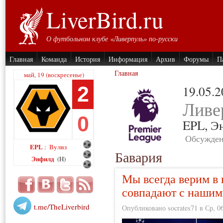
LiverBird.ru
О футбольном клубе «Ливерпуль» по-русски
Главная
Команда
История
Информация
Архив
Форумы
П
Главная
май, 19 (воскресенье)
2
19.05.
Ливе
0
EPL,
Э
Обсужден
EPL
Вулвз
:
Бавария
Энфилд
(H)
Мы всегда верим в 
совпадают с наши
t.me/TheLiverbird
Опубликовано socrates71 в Ср, 06