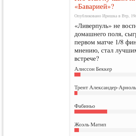
«Баварией»?
Опубликовано Иришка в Втр, 19/
«Ливерпуль» не вос
домашнего поля, сыг
первом матче 1/8 фи
мнению, стал лучшим
встрече?
Алиссон Беккер
Трент Александер-Арнол
Фабиньо
Жоэль Матип