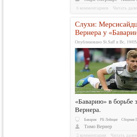
6 комментариев
Читать дале
Слухи: Мерсисайдц
Вернера у «Бавари
Опубликовано St.Saff в Вс, 19/05
«Баварию» в борьбе 
Вернера.
Бавария
РБ Лейпциг
Сборная 
Тимо Вернер
2 комментария
Читать дале