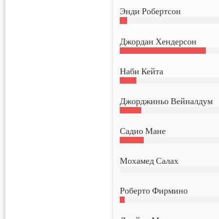
Энди Робертсон
Джордан Хендерсон
Наби Кейта
Джорджиньо Вейналдум
Садио Мане
Мохамед Салах
Роберто Фирмино