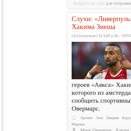
Войдите на сайт
для отправк
Слухи: «Ливерпуль
Хакима Зиеша
Опубликовано St.Saff в Вс, 19/05
героев «Аякса» Хаки
которого из амстерд
сообщить спортивны
Овермарс.
Арсенал
Аякс
Бавария
Борус
Марокко
Марк Овермарс
Хаким 