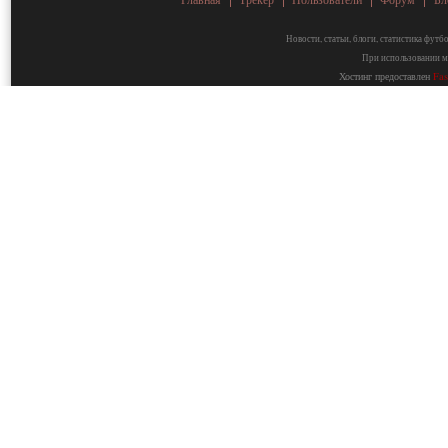
Новости, статьи, блоги, статистика фут
При использовании ма
Хостинг предоставлен
Fa