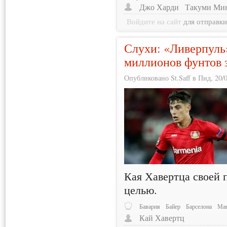
Джо Харди
Такуми Ми
Войдите на сайт
для отправк
Слухи: «Ливерпуль
миллионов фунтов 
Опубликовано St.Saff в Пнд, 20/0
Кая Хавертца своей 
целью.
Бавария
Байер
Барселона
Ман
Кай Хавертц