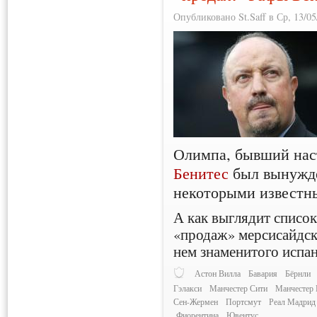
Опубликовано St.Saff в Ср, 13/05
Олимпа, бывший нас
Бенитес
был вынужде
некоторыми известн
А как выглядит списо
«продаж» мерсисайдск
нем знаменитого испа
Астон Вилла
Бавария
Бёрнли
Гэлакси
Манчестер Сити
Манчестер
Сен-Жермен
Портсмут
Реал Мадрид
Фиорентина
Ювентус