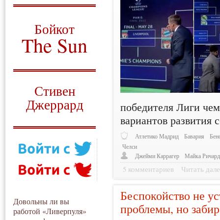
О том, когда появился
и зачем нужен
Бойкот
The Sun
Для тех, у кого всё ещё остались
вопросы
Русский перевод
Стивен
Джеррард
победителя Лиги чем
вариантов развития 
Моя история
Атлетико Мадрид
Бавария
Бен
Челси
Джейми Каррагер
Майка Ричард
5 комментариев
Читать дале
Беспокойство не ус
Довольны ли вы
проблемы, но заби
работой «Ливерпуля»