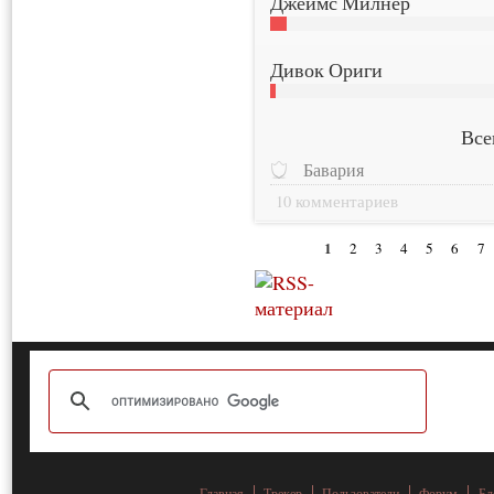
Джеймс Милнер
Дивок Ориги
Все
Бавария
10 комментариев
1
2
3
4
5
6
7
Главная
Трекер
Пользователи
Форум
Бл