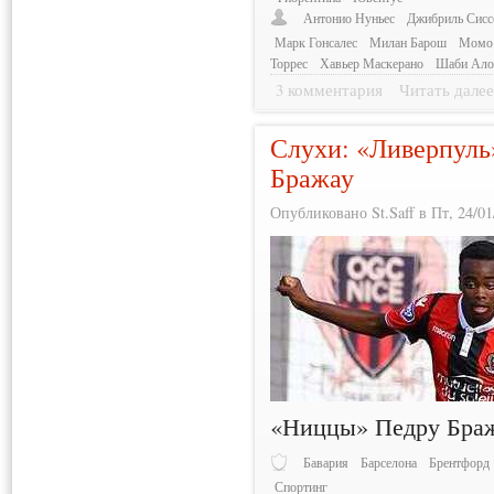
Антонио Нуньес
Джибриль Сисс
Марк Гонсалес
Милан Барош
Момо 
Торрес
Хавьер Маскерано
Шаби Ало
3 комментария
Читать дале
Слухи: «Ливерпуль
Бражау
Опубликовано St.Saff в Пт, 24/01
«Ниццы» Педру Браж
Бавария
Барселона
Брентфорд
Спортинг