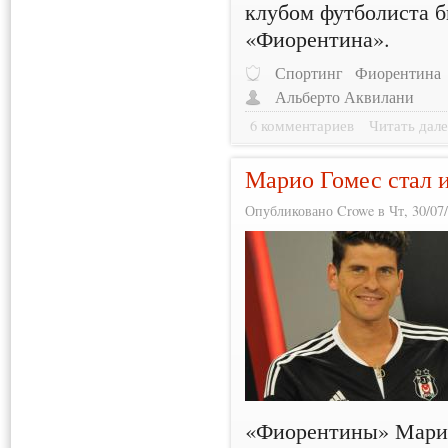
клубом футболиста б
«Фиорентина».
Спортинг
Фиорентина
Альберто Аквилани
6 комментариев
Читать дале
Марио Гомес стал 
Опубликовано Crowe в Чт, 30/07/
«Фиорентины» Марио