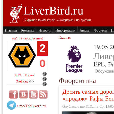
LiverBird.ru
О футбольном клубе «Ливерпуль» по-русски
Главная
Команда
История
Информация
Архив
Форумы
П
Главная
май, 19 (воскресенье)
2
19.05.
Ливе
0
EPL,
Э
Обсужден
EPL
Вулвз
:
Фиорентина
Энфилд
(H)
Десять самых доро
«продаж» Рафы Бе
t.me/TheLiverbird
Опубликовано St.Saff в Ср, 13/05