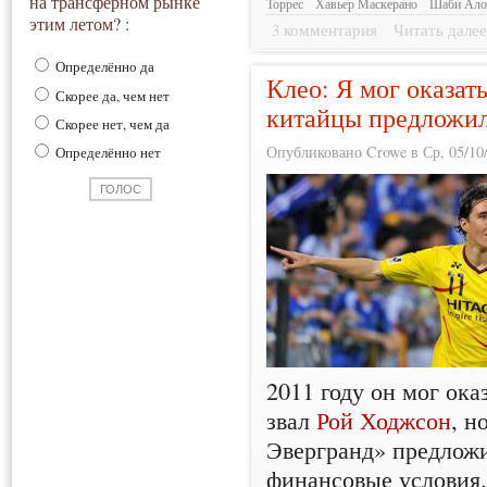
на трансферном рынке
Торрес
Хавьер Маскерано
Шаби Ало
этим летом? :
3 комментария
Читать дале
Определённо да
Клео: Я мог оказат
Скорее да, чем нет
китайцы предложи
Скорее нет, чем да
Опубликовано Crowe в Ср, 05/10/
Определённо нет
2011 году он мог ока
звал
Рой Ходжсон
, н
Эвергранд» предлож
финансовые условия