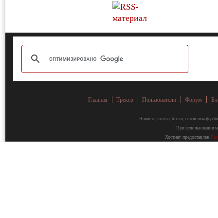
Главная
Трекер
Пользователи
Форум
Бл
Новости, статьи, блоги, статистика фут
При использовании ма
Хостинг предоставлен
Fa