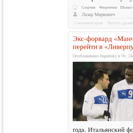
Спортинг
Фиорентина
Шальке 
Лазар Маркович
2 комментария
Читать дале
Экс-форвард «Ман
перейти в «Ливерп
Опубликовано Ingumsky в Чт, 24/
года. Итальянский ф