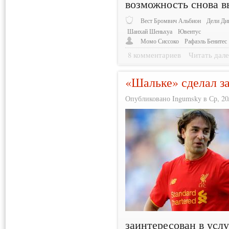
возможность снова в
Вест Бромвич Альбион
Дели Ди
Шанхай Шеньхуа
Ювентус
Момо Сиссоко
Рафаэль Бенитес
8 комментариев
Читать дале
«Шальке» сделал з
Опубликовано Ingumsky в Ср, 20/
заинтересован в услу