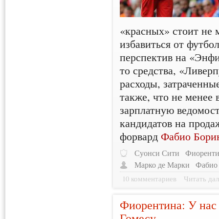
«красных» стоит не 
избавиться от футбол
перспектив на «Энфи
то средства, «Ливер
расходы, затраченные
также, что не менее 
зарплатную ведомост
кандидатов на прода
форвард
Фабио Бори
Суонси Сити
Фиоренти
Марко де Марки
Фабио
10 комментариев
Читать дал
Фиорентина: У нас
Гомесу