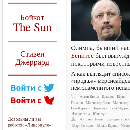
О том, когда появился
и зачем нужен
Бойкот
The Sun
Для тех, у кого всё ещё остались
вопросы
Олимпа, бывший нас
Русский перевод
Стивен
Бенитес
был вынужде
Джеррард
некоторыми известн
Моя история
А как выглядит списо
«продаж» мерсисайдск
нем знаменитого испа
Астон Вилла
Бавария
Бёрнли
Гэлакси
Манчестер Сити
Манчестер
Сен-Жермен
Портсмут
Реал Мадрид
Фиорентина
Ювентус
Довольны ли вы
Антонио Нуньес
Джибриль Сисс
работой «Ливерпуля»
Марк Гонсалес
Милан Барош
Момо 