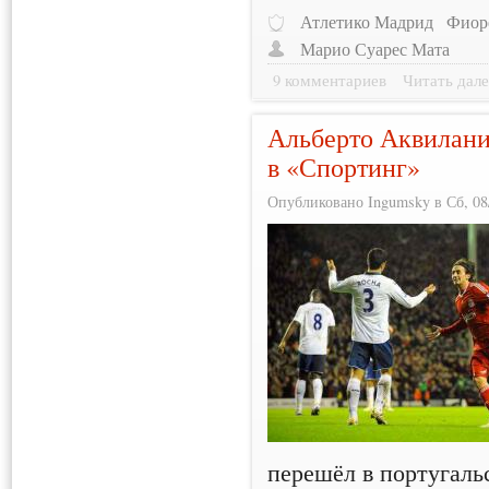
Атлетико Мадрид
Фиор
Марио Суарес Мата
9 комментариев
Читать дале
Альберто Аквилани
в «Спортинг»
Опубликовано Ingumsky в Сб, 08/
перешёл в португал