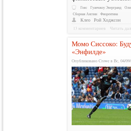
Гояс
Гуанчжоу Эвергранд
Оли
Сборная Англии
Фиорентина
Клео
Рой Ходжсон
13 комментариев
Читать дал
Момо Сиссоко: Буду
«Энфилде»
Опубликовано Crowe в Вс, 04/09/