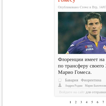
Опубликовано Crowe в Втр, 14/07
Флоренции имеет на 
по трансферу своего
Марио Гомеса.
Бавария
Фиорентина
Андреа Роджи
Марио Балотелл
Войдите на сайт
для отправк
1
2
3
4
5
6
7