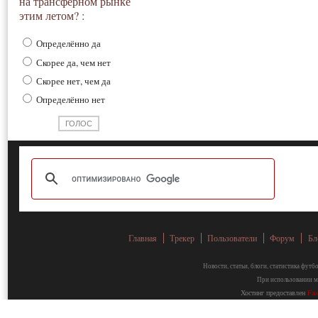
на трансферном рынке
этим летом? :
Определённо да
Скорее да, чем нет
Скорее нет, чем да
Определённо нет
Главная
Трекер
Пользователи
Форум
Бл
Новости, статьи, блоги, статистика фут
При использовании ма
Хостинг предоставлен
Fa