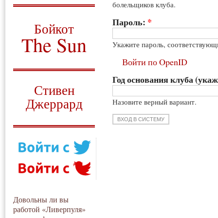
болельщиков клуба.
О том, когда появился
и зачем нужен
Пароль:
*
Бойкот
The Sun
Укажите пароль, соответствующ
Для тех, у кого всё ещё остались
Войти по OpenID
вопросы
Год основания клуба (укаж
Русский перевод
Стивен
Джеррард
Назовите верный вариант.
Моя история
Довольны ли вы
работой «Ливерпуля»