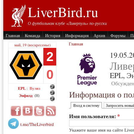
LiverBird.ru
О футбольном клубе «Ливерпуль» по-русски
Главная
Команда
История
Информация
Архив
Форумы
П
Главная
май, 19 (воскресенье)
2
19.05.
Ливе
0
EPL,
Э
Обсужден
EPL
Вулвз
:
Информация о пол
Энфилд
(H)
Вход в систему
Запросить новы
Имя пользователя:
*
t.me/TheLiverbird
Укажите ваше имя на сайте Live