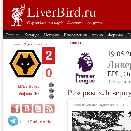
LiverBird.ru
О футбольном клубе «Ливерпуль» по-русски
Главная
Команда
История
Информация
Архив
Форумы
П
Главная
май, 19 (воскресенье)
2
19.05.
Ливе
0
EPL,
Э
Обсужден
EPL
Вулвз
:
Резервы «Ливерпу
Энфилд
(H)
Опубликовано Ingumsky в Пт, 21/
t.me/TheLiverbird