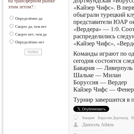
на трансферном рынке
«Кайзер Чифс». В пер
этим летом? :
обыграли турецкий клу
Определённо да
представители ЮАР ок
Скорее да, чем нет
«Вердера» — 1:0. Соот
Скорее нет, чем да
распределились следу
«Кайзер Чифс», «Верд
Определённо нет
Команды играют по од
сегодня состоятся сл
Бавария — Ливерпуль
Шальке — Милан
Боруссия — Вердер
Кайзер Чифс — Фенер
Турнир завершится в 
Бавария
Боруссия Дортмунд
В
Даниэль Айяла