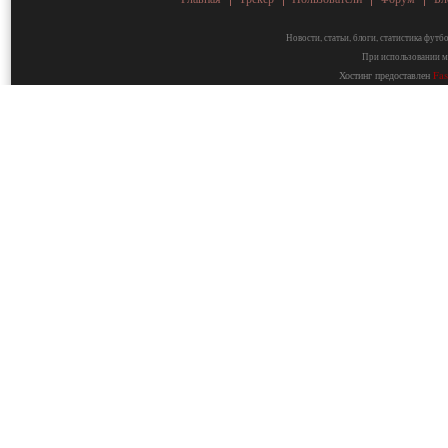
Новости, статьи, блоги, статистика фут
При использовании ма
Хостинг предоставлен
Fa