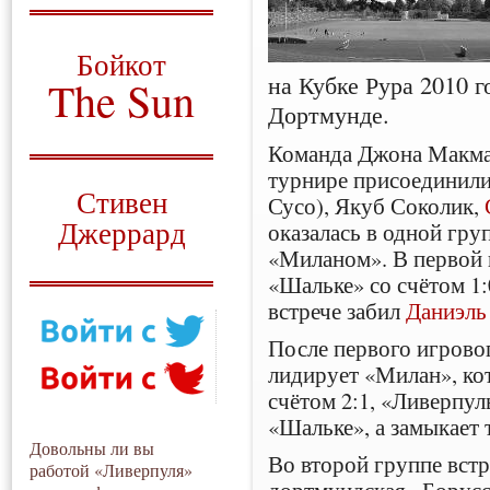
О том, когда появился
и зачем нужен
Бойкот
на Кубке Рура 2010 г
The Sun
Дортмунде.
Для тех, у кого всё ещё остались
вопросы
Команда Джона Макмах
турнире присоединили
Русский перевод
Стивен
Сусо), Якуб Соколик,
Джеррард
оказалась в одной гру
«Миланом». В первой 
Моя история
«Шальке» со счётом 1:
встрече забил
Даниэль
После первого игровог
лидирует «Милан», ко
счётом 2:1, «Ливерпул
«Шальке», а замыкает 
Довольны ли вы
Во второй группе вст
работой «Ливерпуля»
дортмундская «Борусс