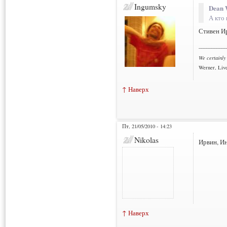
Ingumsky
Dean 
А кто 
Стивен Ир
___________
We certainly
Werner, Live
↑ Наверх
Пт, 21/05/2010 - 14:23
Nikolas
Ирвин, Ин
↑ Наверх