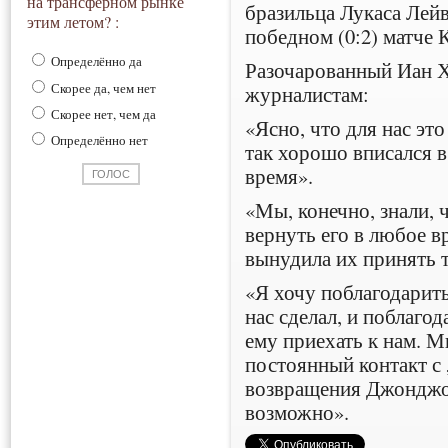
на трансферном рынке
бразильца Лукаса Лейв
этим летом? :
победном (0:2) матче 
Определённо да
Разочарованный Иан Х
Скорее да, чем нет
журналистам:
Скорее нет, чем да
«Ясно, что для нас эт
Определённо нет
так хорошо вписался в
время».
«Мы, конечно, знали, 
вернуть его в любое в
вынудила их принять 
«Я хочу поблагодарить
нас сделал, и поблаго
ему приехать к нам. 
постоянный контакт с
возвращения Джонджо к
возможно».