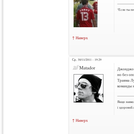
___________
"Если ты пе
↑ Наверх
Ср, 30/11/2011 - 19:29
Matador
Джонджо 
но без оп
Травма Лу
команды 
___________
Якщо навко
і здоровий.
↑ Наверх