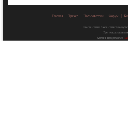
Главная
Трекер
Пользователи
Форум
Бл
Новости, статьи, блоги, статистика фут
При использовании ма
Хостинг предоставлен
Fa