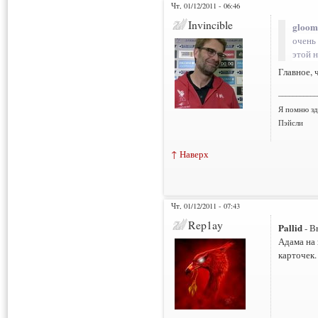
Чт, 01/12/2011 - 06:46
Invincible
gloom
очень 
этой н
Главное, 
___________
Я помню зд
Пэйсли
↑ Наверх
Чт, 01/12/2011 - 07:43
Rep1ay
Pallid
- В
Адама на
карточек.