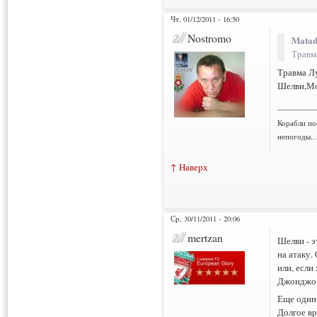
Чт, 01/12/2011 - 16:50
Nostromo
Matad
Травма
Травма Л
Шелви,Мо
___________
Корабли по
непогоды..
↑ Наверх
Ср, 30/11/2011 - 20:06
mertzan
Шелви - э
на атаку.
или, если
Джонджо н
Еще один 
Долгое вр