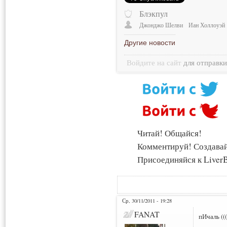
Блэкпул
Джонджо Шелви
Иан Холлоуэй
Другие новости
Войдите на сайт
для отправк
Читай! Общайся!
Комментируй! Создава
Присоединяйся к LiverB
Ср, 30/11/2011 - 19:28
FANAT
пИчаль (((