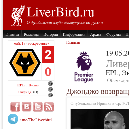
LiverBird.ru
О футбольном клубе «Ливерпуль» по-русски
Главная
Команда
История
Информация
Архив
Форумы
П
Главная
май, 19 (воскресенье)
2
19.05.
Ливе
0
EPL,
Э
Обсужден
EPL
Вулвз
:
Джонджо возвращ
Энфилд
(H)
Опубликовано Иришка в Ср, 30/1
t.me/TheLiverbird