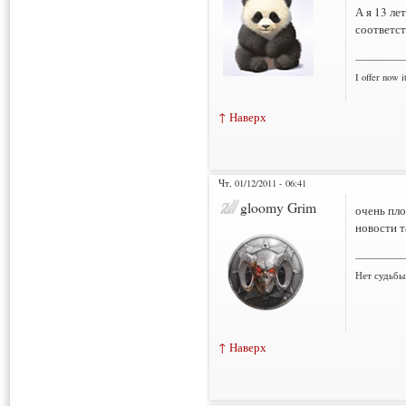
А я 13 ле
соответст
___________
I offer now it
↑ Наверх
Чт, 01/12/2011 - 06:41
gloomy Grim
очень пло
новости та
___________
Нет судьбы
↑ Наверх