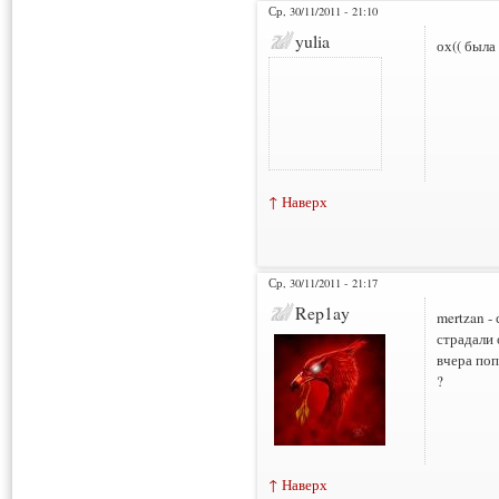
Ср, 30/11/2011 - 21:10
yulia
ох(( была
↑ Наверх
Ср, 30/11/2011 - 21:17
Rep1ay
mertzan -
страдали 
вчера поп
?
↑ Наверх