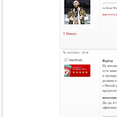
___________
ex-Dean Win
http://www.l
↑ Наверх
Чт, 01/12/2011 - 05:38
mertzan
Rep1ay
Ну вполне
есть зави
и тренир
должны оц
с Матой х
предполо
moorome
Да, да, я
офигенную
___________