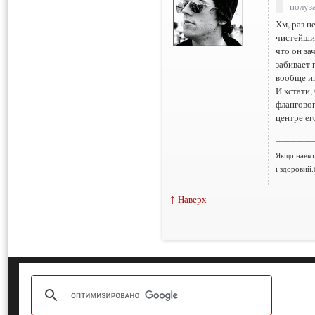
полуз
Хм, раз н
чистейший
что он за
забивает 
вообще иг
И кстати,
фланговог
центре ег
___________
Якщо навко
і здоровий.
↑ Наверх