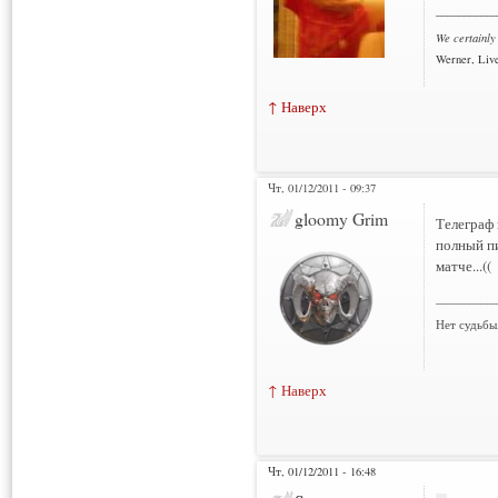
___________
We certainly
Werner, Live
↑ Наверх
Чт, 01/12/2011 - 09:37
Нарушения: 1
gloomy Grim
Телеграф 
полный пи
матче...((
___________
Нет судьбы
↑ Наверх
Чт, 01/12/2011 - 16:48