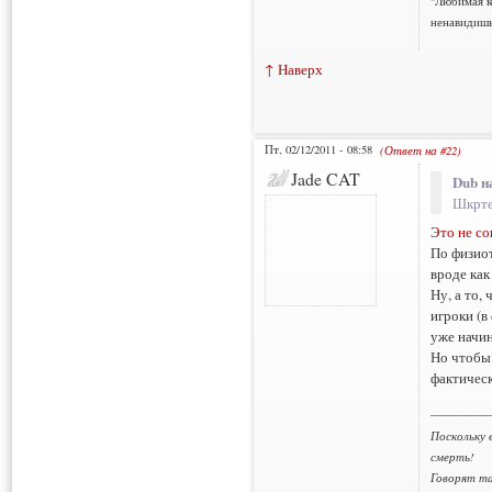
"Любимая к
ненавидишь
↑ Наверх
Пт, 02/12/2011 - 08:58
(Ответ на #22)
Jade CAT
Dub н
Шкрте
Это не со
По физиот
вроде как
Ну, а то,
игроки (в
уже начи
Но чтобы 
фактичес
___________
Поскольку 
смерть!
Говорят та