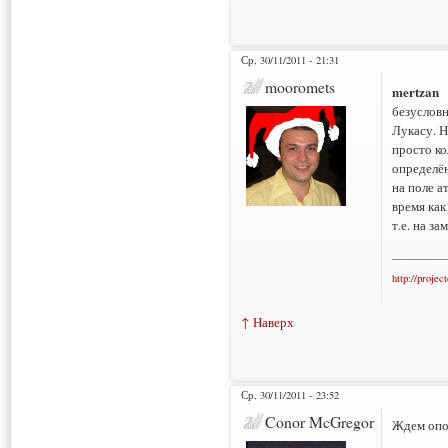
Ср, 30/11/2011 - 21:31
mooromets
mertzan
безусловн
Лукасу. 
просто к
определё
на поле а
время как
т.е. на за
___________
http://projec
↑ Наверх
Ср, 30/11/2011 - 23:52
Conor McGregor
Ждем опор