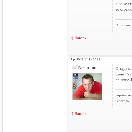
они же ст
то странн
___________
Never surre
↑ Наверх
Ср, 30/11/2011 - 20:12
Nostromo
Откуда мы
слова.."у
понятие..
___________
Корабли по
непогоды..
↑ Наверх