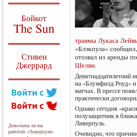
О том, когда появился
и зачем нужен
Бойкот
The Sun
Для тех, у кого всё ещё остались
травмы
Лукаса Лейв
вопросы
«Блэкпула» сообщил,
Русский перевод
Стивен
отозвал из аренды 
Джеррард
Шелви
.
Моя история
Девятнадцатилетний иг
на «Блумфилд Роуд» и 
матчах. В прессе появ
практически договори
Однако сегодня «красн
полузащитник в ближа
Ливерпуль.
Довольны ли вы
работой «Ливерпуля»
Очевидно, что причин