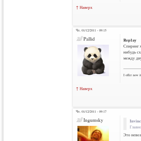
↑ Наверх
Чт, 01/12/2011 - 09:15
Pallid
Rep1ay
Спиринг х
нибудь сх
между дв
___________
I offer now it
↑ Наверх
Чт, 01/12/2011 - 09:17
Ingumsky
Invinc
Главно
Это нево