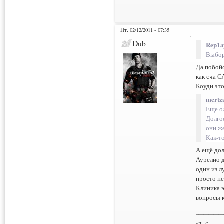
Пт, 02/12/2011 - 07:35
Dub
Rep1a
Выбор
Да побойс
как сча С
Коуди это
mertz
Еще о
Долго
они же
Как-то
А ещё дол
Аурелио д
один из л
просто не
Клиника э
вопросы к
___________