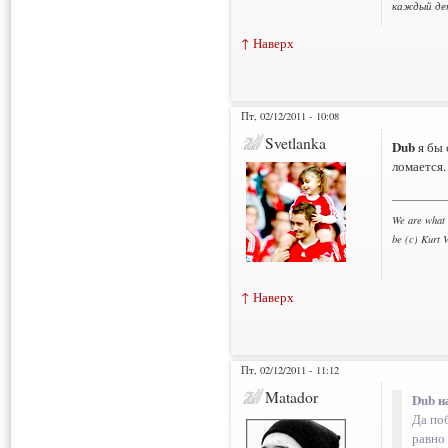
каждый ден
Thank You f
↑ Наверх
Пт, 02/12/2011 - 10:08
Svetlanka
Dub
я бы 
ломается.
___________
We are what 
be (c) Kurt 
↑ Наверх
Пт, 02/12/2011 - 11:12
Matador
Dub н
Да поб
равно