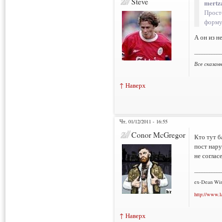
Steve
mertz
Прост
форм
А он из н
___________
Все сказан
↑ Наверх
Чт, 01/12/2011 - 16:55
Conor McGregor
Кто тут б
пост нару
не соглас
___________
ex-Dean Win
http://www.l
↑ Наверх