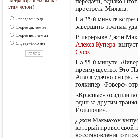
передачи, однако Нгог
на трансферном рынке
этим летом? :
прострела Милана.
На 35-й минуте встреч
Определённо да
завершить точным уда
Скорее да, чем нет
В перерыве Джон Мак
Скорее нет, чем да
Алекса Купера
, выпус
Определённо нет
Сусо
.
На 55-й минуте «Ливе
преимущество. Это Пач
Айяла удачно сыграл н
голкипер «Роверс» отр
«Красные» осадили во
один за другим транж
Йованович.
Джон Макмахон выпус
который провел свой 
восстановления от пов