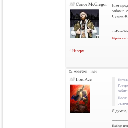
Conor McGregor
Нгог прод
забавно, 
Суарес-К
___________
ex-Dean Win
http://www.l
↑ Наверх
Ср, 09/02/2011 - 14:01
LordAce
Цитат
Ровер
забить
После
отлич
Я думаю, 
___________
Победа или