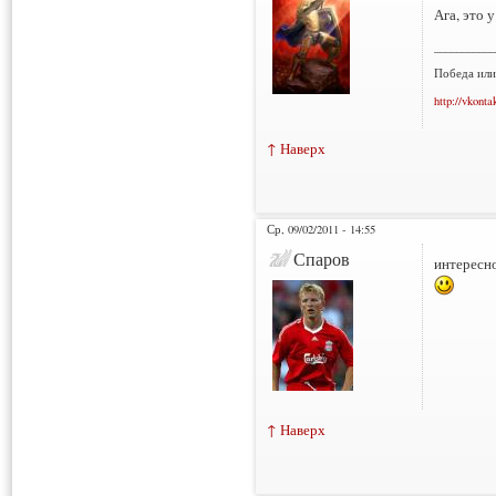
Ага, это 
___________
Победа или
http://vkonta
↑ Наверх
Ср, 09/02/2011 - 14:55
Спаров
интересно
↑ Наверх