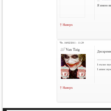
Я имею вв
↑ Наверх
Чт, 10/02/2011 - 11:29
Van Taig
Дискрими
___________
I excuse myse
I amuse myse
↑ Наверх