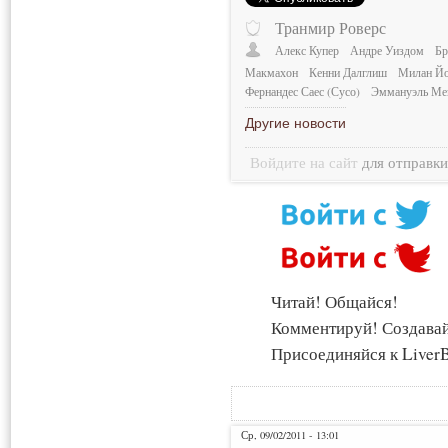
Транмир Роверс
Алекс Купер
Андре Уиздом
Бр
Макмахон
Кенни Далглиш
Милан Йо
Фернандес Саес (Сусо)
Эммануэль Ме
Другие новости
Войдите на сайт
для отправк
Читай! Общайся!
Комментируй! Создава
Присоединяйся к LiverB
Ср, 09/02/2011 - 13:01