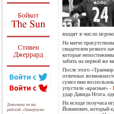
О том, когда появился
и зачем нужен
Бойкот
The Sun
Для тех, у кого всё ещё остались
входят в число игрок
вопросы
На матче присутствов
Русский перевод
Стивен
свидетелем резвого на
Джеррард
которые непостижимы
забить на первой же м
Моя история
После этого «Транмир
отличных возможносте
сумел ими воспользова
упустили «красные» -
удар Давида Нгога, од
На исходе получаса игр
Довольны ли вы
Йованович, который ед
работой «Ливерпуля»