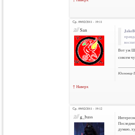
Ср, 09/02/2011 - 19:11
San
JakeB
правда
воспи
Вот уж Ше
совсем ч
___________
Юллнэвар В
↑ Наверх
Ср, 09/02/2011 - 19:12
g_bass
Интересно
Последний
думаю, ху