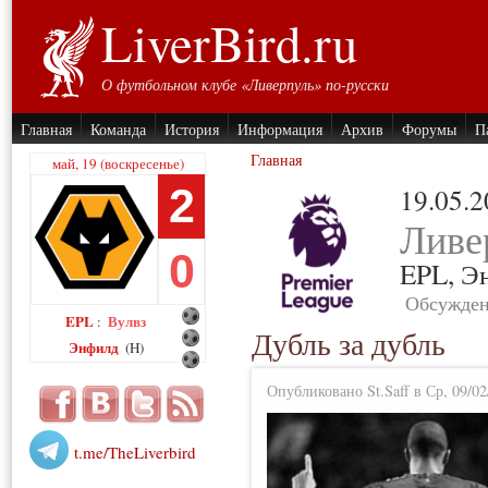
LiverBird.ru
О футбольном клубе «Ливерпуль» по-русски
Главная
Команда
История
Информация
Архив
Форумы
П
Главная
май, 19 (воскресенье)
2
19.05.
Ливе
0
EPL,
Э
Обсужден
EPL
Вулвз
:
Дубль за дубль
Энфилд
(H)
Опубликовано St.Saff в Ср, 09/02
t.me/TheLiverbird