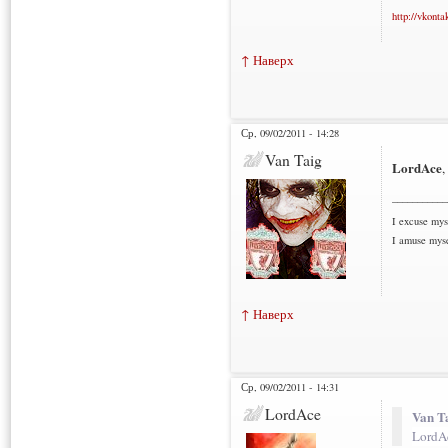
http://vkonta
↑ Наверх
Ср, 09/02/2011 - 14:28
Van Taig
LordAce
,
___________
I excuse myse
I amuse myse
↑ Наверх
Ср, 09/02/2011 - 14:31
LordAce
Van T
LordAc