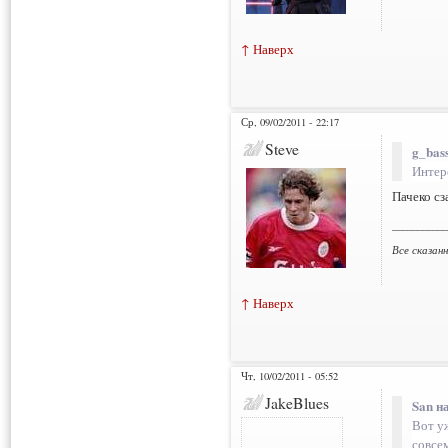
↑ Наверх
Ср, 09/02/2011 - 22:17
Steve
g_bass
Интер
Пачеко сз
___________
Все сказан
↑ Наверх
Чт, 10/02/2011 - 05:52
JakeBlues
San н
Вот уж
совсе