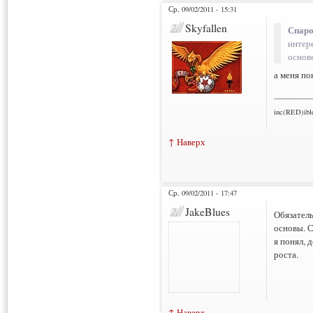
Ср, 09/02/2011 - 15:31
Skyfallen
Спаро
интере
основ
а меня по
___________
inc(RED)ibl
↑ Наверх
Ср, 09/02/2011 - 17:47
JakeBlues
Обязатель
основы. С
я понял, 
роста.
↑ Наверх