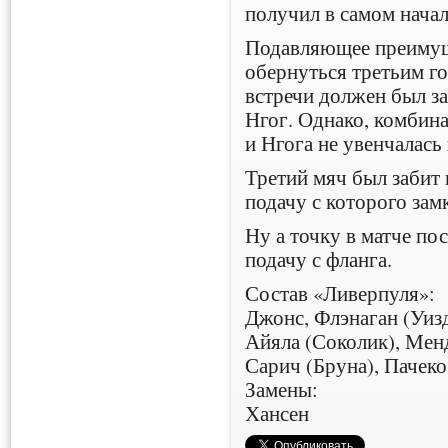
получил в самом начал
Подавляющее преимущ
обернуться третьим го
встречи должен был за
Нгог. Однако, комбин
и Нгога не увенчалась
Третий мяч был забит
подачу с которого зам
Ну а точку в матче по
подачу с фланга.
Состав «Ливерпуля»:
Джонс, Флэнаган (Уиз
Айяла (Соколик), Менд
Сарич (Бруна), Пачеко
Замены:
Хансен