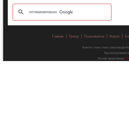
Главная
Трекер
Пользователи
Форум
Бл
Новости, статьи, блоги, статистика фут
При использовании ма
Хостинг предоставлен
Fa