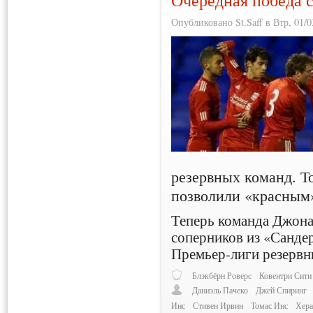
Очередная победа 
Опубликовано St.Saff в Втр, 01/0
резервных команд. 
позволили «красным»
Теперь команда Джона
соперников из «Санде
Премьер-лиги резервн
Блэкбёрн Роверс
Ковентри Сити
Даниэль Пачеко
Джей Спиринг
Инс
Стивен Ирвин
Томас Инс
Хера