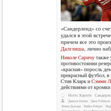
«Сандерленд» со сче
удался в этой встреч
причем все это прои
Далглиша
, лично на
Николе Саричу
также 
противостоянии резерв
«красная» поросль де
прекрасный футбол, в 
Стив Кларк и
Сэмми Л
действиями от кромки
Ноттс Каунти
Сандерле
Даниэль Пачеко
Джек Робинсон
Кенни Далглиш
Майкл Робертс
Мар
Херардо Бруна
Хесус Фернандес Саес