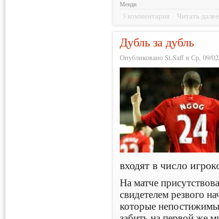
Менди
3 комментария
Читать дале
Дубль за дубль
Опубликовано St.Saff в Ср, 09/02
входят в число игрок
На матче присутствов
свидетелем резвого на
которые непостижимы
забить на первой же м