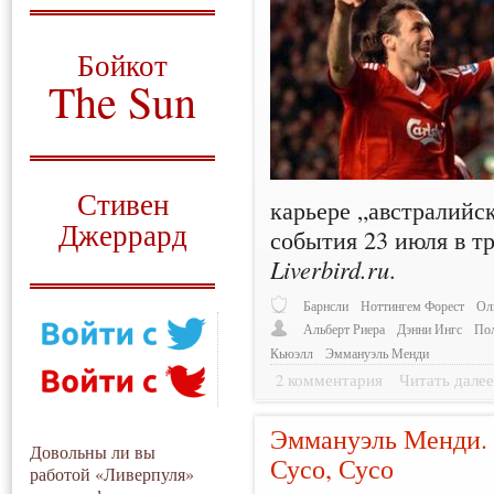
О том, когда появился
и зачем нужен
Бойкот
The Sun
Для тех, у кого всё ещё остались
вопросы
Русский перевод
Стивен
карьере „австралийс
Джеррард
события 23 июля в т
Liverbird.ru
.
Моя история
Барнсли
Ноттингем Форест
Ол
Альберт Риера
Дэнни Ингс
По
Кьюэлл
Эммануэль Менди
2 комментария
Читать дале
Эммануэль Менди. 
Довольны ли вы
Сусо, Сусо
работой «Ливерпуля»