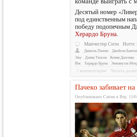
команде выиграть с 
Десятый номер «Ливер
под единственным н
победу подопечным Д
Херардо Бруна
.
Манчестер Сити
Ноттс
Даниэль Пачеко
Джейсон Банто
Эму
Дэнни Уилсон
Кенни Далглиш
Инс
Херардо Бруна
Эммануэль Мен
2 комментария
Читать дале
Пачеко забивает на
Опубликовано Catrun в Втр, 11/01