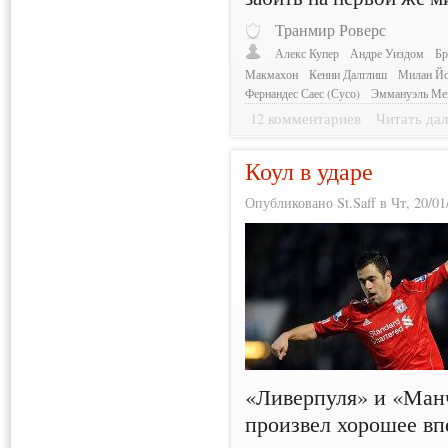
Транмир Роверс
Алекс Купер
Андре Уиздом
Бр
Макмахон
Кенни Далглиш
Милан Йо
Фернандес Саес (Сусо)
Эммануэль Ме
12 комментариев
Читать дал
Коул в ударе
Опубликовано St.Saff в Чт, 20/01
«Ливерпуля» и «Ман
произвел хорошее вп