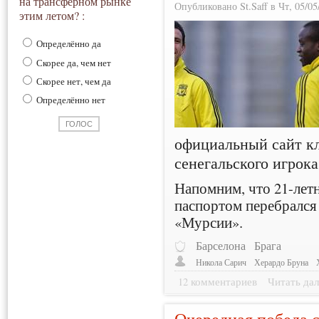
на трансферном рынке
Опубликовано St.Saff в Чт, 05/05
этим летом? :
Определённо да
Скорее да, чем нет
Скорее нет, чем да
Определённо нет
официальный сайт кл
сенегальского игрок
Напомним, что 21-летн
паспортом перебрался 
«Мурсии».
Барселона
Брага
Никола Сарич
Херардо Бруна
12 комментариев
Читать дал