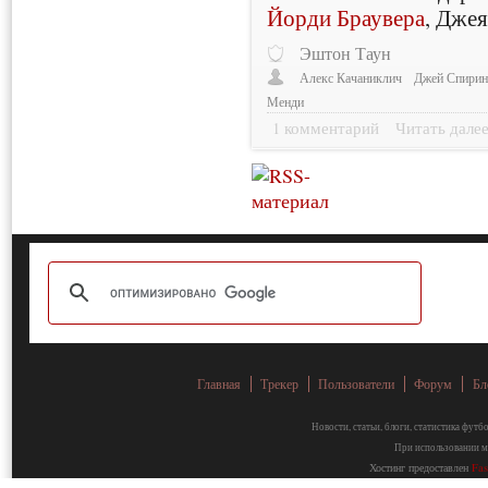
Йорди Браувера
, Дже
Эштон Таун
Алекс Качаниклич
Джей Спирин
Менди
1 комментарий
Читать дале
Главная
Трекер
Пользователи
Форум
Бл
Новости, статьи, блоги, статистика фут
При использовании ма
Хостинг предоставлен
Fa