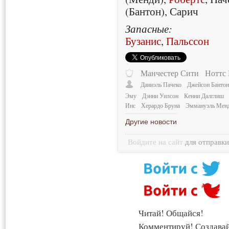
(Бантон), Сарич
Запасные:
Бузанис
,
Пальссон
Манчестер Сити
Ноттс
Даниэль Пачеко
Джейсон Банто
Эму
Дэнни Уилсон
Кенни Далглиш
Инс
Херардо Бруна
Эммануэль Мен
Другие новости
Войдите на сайт
для отправк
Читай! Общайся!
Комментируй! Создава