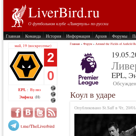
LiverBird.ru
О футбольном клубе «Ливерпуль» по-русски
Главная
Команда
История
Информация
Архив
Форумы
П
Главная
»
Форум
»
Around the Fields of Anfield R
май, 19 (воскресенье)
19.05.
2
Ливе
0
EPL,
Э
Обсужден
EPL
Вулвз
:
Коул в ударе
Энфилд
(H)
Опубликовано St.Saff в Чт, 20/01
t.me/TheLiverbird