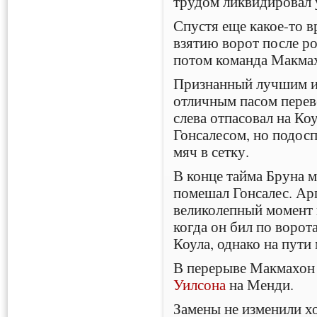
трудом ликвидировал 
Спустя еще какое-то в
взятию ворот после р
потом команда Макмах
Признанный лучшим и
отличным пасом перев
слева отпасовал на Ко
Гонсалесом, но подос
мяч в сетку.
В конце тайма Бруна 
помешал Гонсалес. Ар
великолепный момент 
когда он бил по ворот
Коула, однако на пути 
В перерыве Макмахон 
Уилсона
на Менди.
Замены не изменили хо