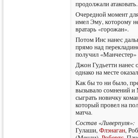
продолжали атаковать.
Очередной момент для
имел Эму, которому не
вратарь «горожан».
Потом Инс нанес дальн
прямо над перекладино
получил «Манчестер»
Джон Гудьетти нанес о
однако на месте оказа
Как бы то ни было, п
вызывало сомнений и
сыграть новичку кома
который провел на по
матча.
Состав «Ливерпуля»:
Гулаши,
Флэнаган
, Ро
(Менди),
Робертс
, Пач