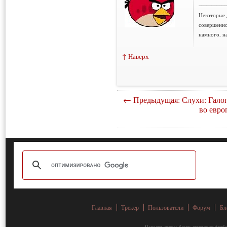
___________
Некоторые 
совершенно
намного, н
↑ Наверх
← Предыдущая: Слухи: Гало
во евро
Главная
Трекер
Пользователи
Форум
Бл