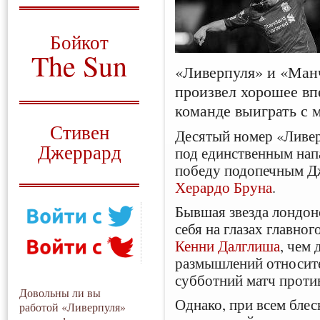
О том, когда появился
и зачем нужен
Бойкот
The Sun
«Ливерпуля» и «Ман
Для тех, у кого всё ещё остались
произвел хорошее вп
вопросы
команде выиграть с 
Русский перевод
Стивен
Десятый номер «Ливер
Джеррард
под единственным н
победу подопечным Д
Моя история
Херардо Бруна
.
Бывшая звезда лондон
себя на глазах главно
Кенни Далглиша
, чем
размышлений относите
субботний матч проти
Довольны ли вы
Однако, при всем блес
работой «Ливерпуля»