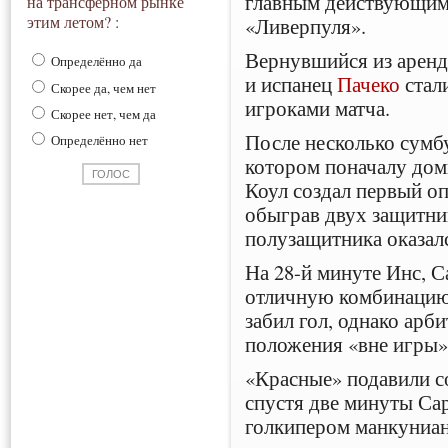
главным действующим 
на трансферном рынке
этим летом? :
«Ливерпуля».
Вернувшийся из аренд
Определённо да
и испанец
Пачеко
стал
Скорее да, чем нет
игроками матча.
Скорее нет, чем да
После несколько сумбу
Определённо нет
котором поначалу дом
Коул создал первый о
обыграв двух защитни
полузащитника оказалс
На 28-й минуте Инс, С
отличную комбинацию 
забил гол, однако арби
положения «вне игры»
«Красные» подавили с
спустя две минуты Сар
голкипером манкуниан