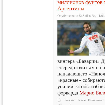
миллионов фунтов 
Аргентины
Опубликовано St.Saff в Вс, 11/01
вингера «Баварии» 
сосредоточиться на 
нападающего «Напол
«красные» собирают
усилий, чтобы избав
форварда
Марио Бал
Бавария
Наполи
Олимпиакос 