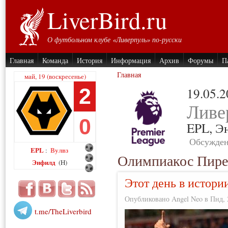
LiverBird.ru
О футбольном клубе «Ливерпуль» по-русски
Главная
Команда
История
Информация
Архив
Форумы
П
Главная
май, 19 (воскресенье)
2
19.05.
Ливе
0
EPL,
Э
Обсужден
EPL
Вулвз
:
Олимпиакос Пир
Энфилд
(H)
Этот день в истори
Опубликовано Angel Neo в Пнд, 2
t.me/TheLiverbird