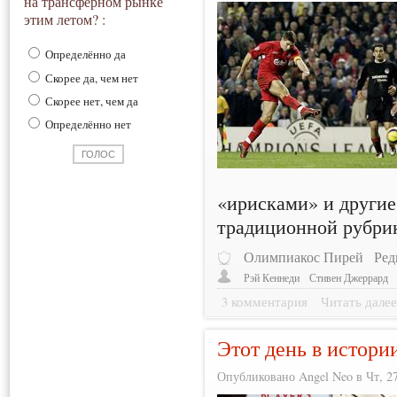
на трансферном рынке
этим летом? :
Определённо да
Скорее да, чем нет
Скорее нет, чем да
Определённо нет
«ирисками» и другие
традиционной рубри
Олимпиакос Пирей
Ред
Рэй Кеннеди
Стивен Джеррард
3 комментария
Читать дале
Этот день в истори
Опубликовано Angel Neo в Чт, 27