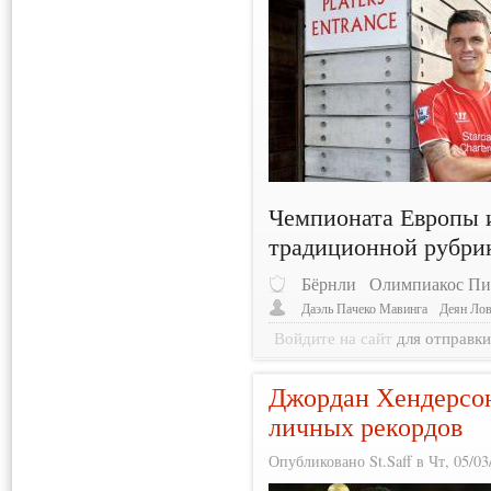
Чемпионата Европы и
традиционной рубри
Бёрнли
Олимпиакос Пи
Даэль Пачеко Мавинга
Деян Ло
Войдите на сайт
для отправк
Джордан Хендерсон
личных рекордов
Опубликовано St.Saff в Чт, 05/03