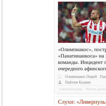
«Олимпиакос», постр
«Панатинаикоса» на 
команды. Инцидент 
очередного афинског
Олимпиакос Пирей
Пан
Пайтим Казами
4 комментария
Читать дале
Слухи: «Ливерпуль