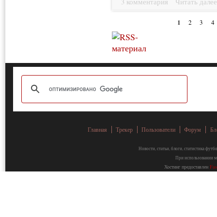
3 комментария
Читать дале
1
2
3
4
Главная
Трекер
Пользователи
Форум
Бл
Новости, статьи, блоги, статистика фут
При использовании ма
Хостинг предоставлен
Fa