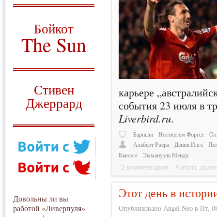
О том, когда появился
и зачем нужен
Бойкот
The Sun
Для тех, у кого всё ещё остались
вопросы
Русский перевод
Стивен
карьере „австралийс
Джеррард
события 23 июля в т
Liverbird.ru
.
Моя история
Барнсли
Ноттингем Форест
Ол
Альберт Риера
Дэнни Ингс
По
Кьюэлл
Эммануэль Менди
2 комментария
Читать дале
Этот день в истори
Довольны ли вы
работой «Ливерпуля»
Опубликовано Angel Neo в Пт, 08