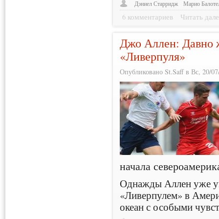
Дэниел Старридж
Марио Балоте
6 комментариев
Читать дале
Джо Аллен: Давно 
«Ливерпуля»
Опубликовано St.Saff в Вс, 20/07
начала североамерик
Однажды Аллен уже уп
«Ливерпулем» в Амери
океан с особыми чувс