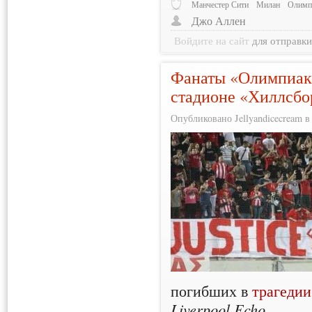
Манчестер Сити
Милан
Олимп
Джо Аллен
Войдите на сайт
для отправк
Фанаты «Олимпиако
стадионе «Хиллсбо
Опубликовано Jellyandicecream в 
погибших в
трагеди
Liverpool Echo
.