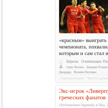
«красным» выиграть 
чемпионата, похвалил
которым и сам стал и
Бёрнли
Олимпиакос Пи
Адам Лаллана
Джордан Хендер
Джеррард
Филиппе Коутиньо
3 комментария
Читать дале
Экс-игрок «Ливерп
греческих фанатов
Опубликовано Ingumsky в Пнд, 23