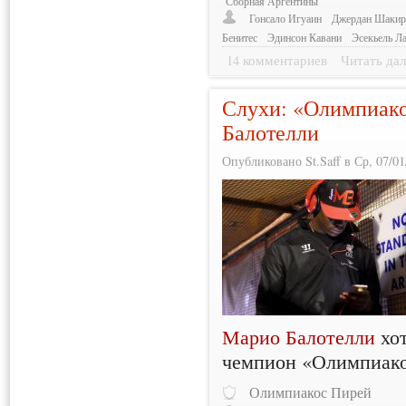
Сборная Аргентины
Гонсало Игуаин
Джердан Шакир
Бенитес
Эдинсон Кавани
Эсекьель Л
14 комментариев
Читать дал
Слухи: «Олимпиако
Балотелли
Опубликовано St.Saff в Ср, 07/01
Марио Балотелли
хот
чемпион «Олимпиако
Олимпиакос Пирей