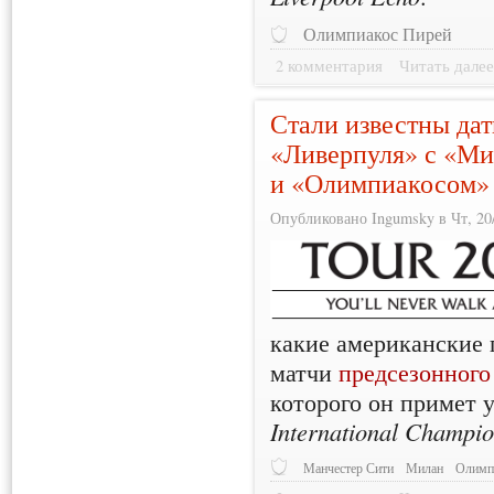
Олимпиакос Пирей
2 комментария
Читать дале
Стали известны дат
«Ливерпуля» с «Ми
и «Олимпиакосом»
Опубликовано Ingumsky в Чт, 20/
какие американские 
матчи
предсезонного
которого он примет 
International Champi
Манчестер Сити
Милан
Олимп