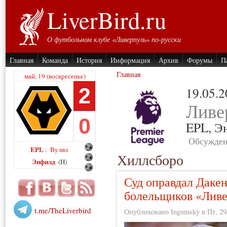
LiverBird.ru
О футбольном клубе «Ливерпуль» по-русски
Главная
Команда
История
Информация
Архив
Форумы
П
Главная
май, 19 (воскресенье)
2
19.05.
Ливе
0
EPL,
Э
Обсужден
EPL
Вулвз
:
Хиллсборо
Энфилд
(H)
Суд оправдал Дакен
болельщиков «Лив
t.me/TheLiverbird
Опубликовано Ingumsky в Пт, 29/