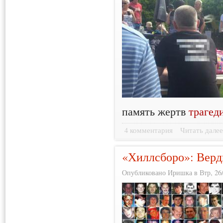
память жертв
трагед
4 комментария
Читать дале
«Хиллсборо»: Вер
Опубликовано Иришка в Втр, 26/