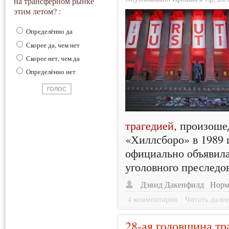
на трансферном рынке
этим летом? :
Определённо да
Скорее да, чем нет
Скорее нет, чем да
Определённо нет
трагедией
, произоше
«Хиллсборо» в 1989 
официально объявил
уголовного преследо
Дэвид Дакенфилд
Норм
4 комментария
Читать дале
28-ая годовщина т