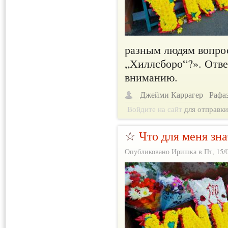
разным людям вопрос
„Хиллсборо“?». Отв
вниманию.
Джейми Каррагер
Рафа
Войдите на сайт
для отправк
☆
Что для меня зн
Опубликовано Иришка в Пт, 15/0