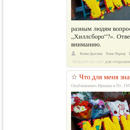
разным людям вопрос
„Хиллсборо“?». Отв
вниманию.
Кенни Далглиш
Томас Вернер
Войдите на сайт
для отправк
☆
Что для меня зн
Опубликовано Иришка в Пт, 15/0