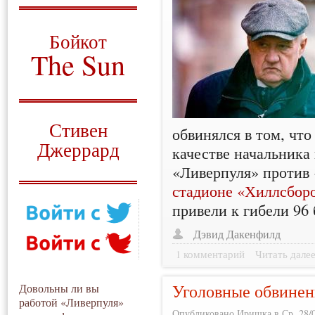
О том, когда появился
и зачем нужен
Бойкот
The Sun
Для тех, у кого всё ещё остались
вопросы
Русский перевод
Стивен
обвинялся в том, что
Джеррард
качестве начальника
«Ливерпуля» против
Моя история
стадионе «Хиллсборо
привели к гибели 96
Дэвид Дакенфилд
1 комментарий
Читать дале
Уголовные обвинен
Довольны ли вы
работой «Ливерпуля»
Опубликовано Иришка в Ср, 28/0