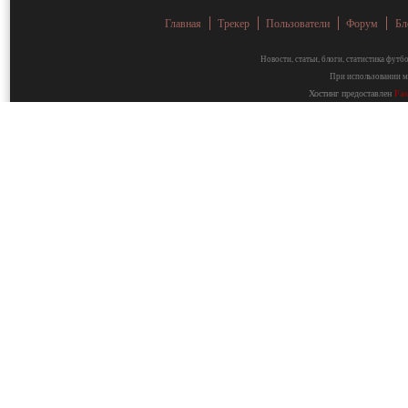
Главная
Трекер
Пользователи
Форум
Бл
Новости, статьи, блоги, статистика фут
При использовании ма
Хостинг предоставлен
Fa