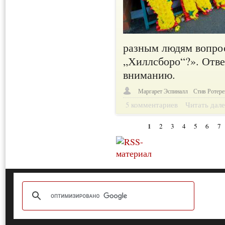
разным людям вопрос
„Хиллсборо“?». Отв
вниманию.
Маргарет Эспиналл
Стив Ротер
5 комментариев
Читать дале
1
2
3
4
5
6
7