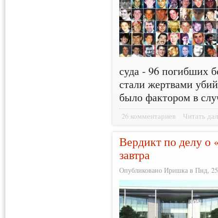
суда - 96 погибших 
стали жертвами убий
было фактором в сл
26 комментариев
Читать дал
Вердикт по делу о 
завтра
Опубликовано Иришка в Пнд, 25/