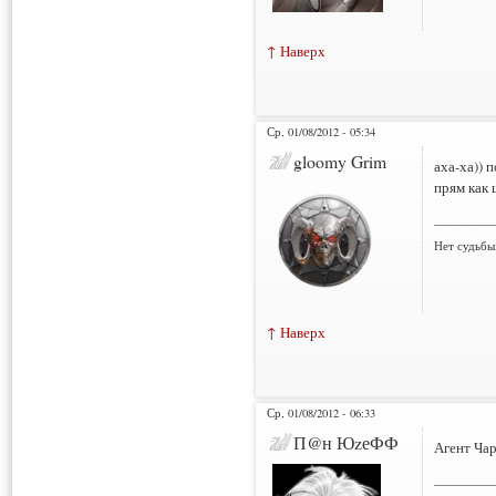
↑ Наверх
Ср, 01/08/2012 - 05:34
gloomy Grim
аха-ха)) 
прям как 
___________
Нет судьбы
↑ Наверх
Ср, 01/08/2012 - 06:33
П@н ЮzеФФ
Агент Чар
___________