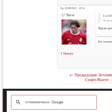
Ср, 01/08/2012 - 19:34
Steve
LordA
Устро
Чарли пре
___________
Все сказан
↑ Наверх
← Предыдущая: Беллами
Суарес/Коатес -