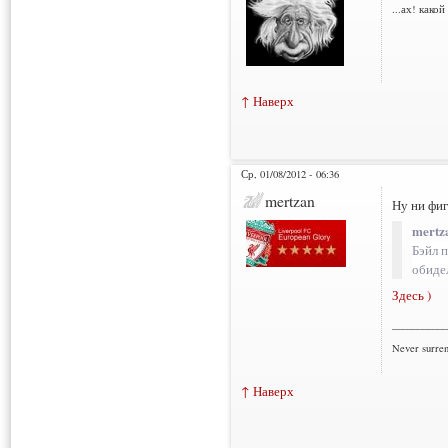
...ах! како
↑ Наверх
Ср, 01/08/2012 - 06:36
mertzan
Ну ни фига
mertz
Бэйл п
обидел
Здесь )
___________
Never surre
↑ Наверх