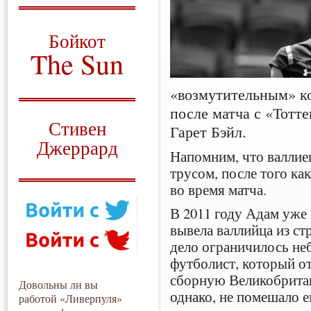
О том, когда появился
и зачем нужен
Бойкот
The Sun
Для тех, у кого всё ещё остались
«возмутительным» к
вопросы
после матча с «Тотт
Русский перевод
Стивен
Гарет Бэйл.
Джеррард
Напомним, что валлие
Моя история
трусом, после того ка
во время матча.
В 2011 году Адам уже 
вывела валлийца из стр
дело ограничилось не
футболист, который от
сборную Великобритан
Довольны ли вы
однако, не помешало е
работой «Ливерпуля»