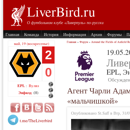
LiverBird.ru
О футбольном клубе «Ливерпуль» по-русски
Главная
Команда
История
Информация
Архив
Форумы
П
Главная
»
Форум
»
Around the Fields of Anfield R
май, 19 (воскресенье)
19.05.
2
Ливе
0
EPL,
Э
Обсужден
EPL
Вулвз
:
Агент Чарли Адам
Энфилд
(H)
«мальчишкой»
Опубликовано St.Saff в Втр, 31/0
t.me/TheLiverbird