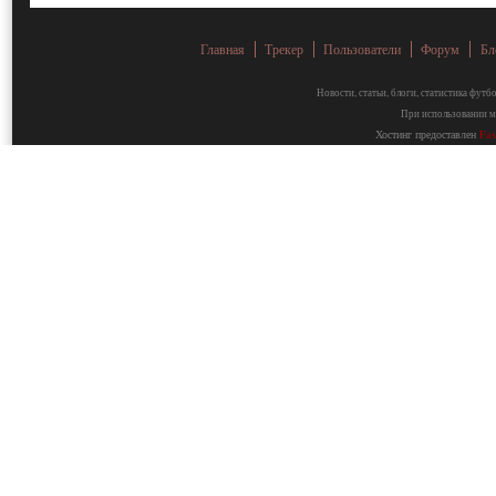
Главная
Трекер
Пользователи
Форум
Бл
Новости, статьи, блоги, статистика фут
При использовании ма
Хостинг предоставлен
Fa