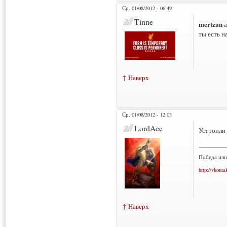
Ср, 01/08/2012 - 06:49
Tinne
mertzan
а
ты есть н
↑ Наверх
Ср, 01/08/2012 - 12:03
LordAce
Устроили 
___________
Победа или
http://vkonta
↑ Наверх