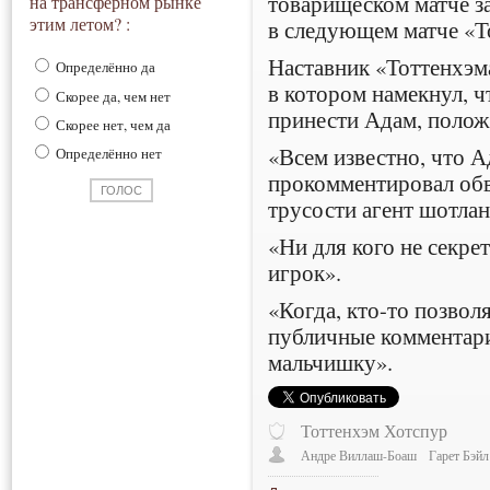
товарищеском матче за
на трансферном рынке
этим летом? :
в следующем матче «Т
Наставник «Тоттенхэм
Определённо да
в котором намекнул, ч
Скорее да, чем нет
принести Адам, полож
Скорее нет, чем да
«Всем известно, что Ад
Определённо нет
прокомментировал обв
трусости агент шотлан
«Ни для кого не секре
игрок».
«Когда, кто-то позвол
публичные комментари
мальчишку».
Тоттенхэм Хотспур
Андре Виллаш-Боаш
Гарет Бэйл