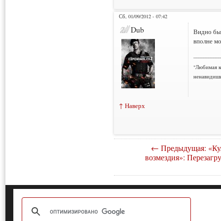
Сб, 01/09/2012 - 07:42
Dub
Видно был
вполне мо
___________
"Любимая к
ненавидишь
↑ Наверх
← Предыдущая: «Ку
возмездия»: Перезагру