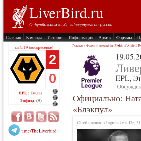
LiverBird.ru
О футбольном клубе «Ливерпуль» по-русски
Главная
Команда
История
Информация
Архив
Форумы
П
Главная
»
Форум
»
Around the Fields of Anfield R
май, 19 (воскресенье)
19.05.
2
Ливе
0
EPL,
Э
Обсужден
EPL
Вулвз
:
Официально: Ната
Энфилд
(H)
«Блэкпул»
Опубликовано Ingumsky в Пт, 31/
t.me/TheLiverbird