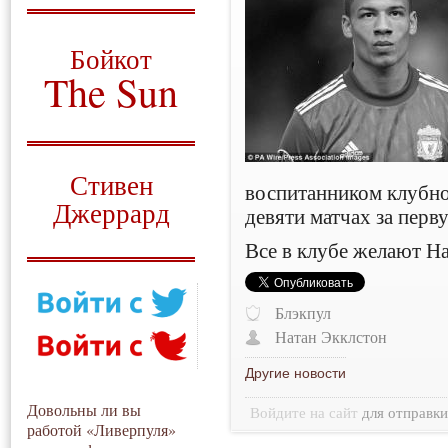
О том, когда появился
и зачем нужен
Бойкот
The Sun
Для тех, у кого всё ещё остались
вопросы
Русский перевод
Стивен
воспитанником клубно
Джеррард
девяти матчах за перв
Моя история
Все в клубе желают На
Блэкпул
Натан Экклстон
Другие новости
Довольны ли вы
Войдите на сайт
для отправк
работой «Ливерпуля»