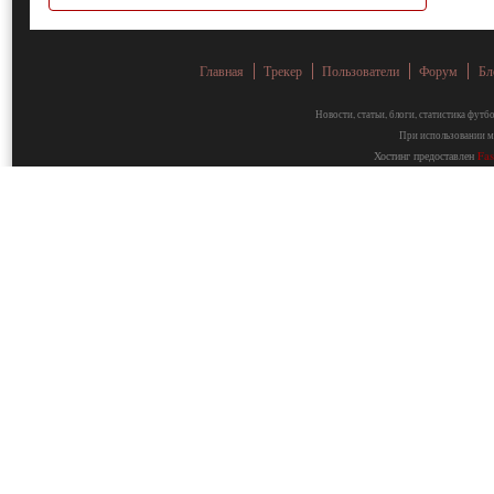
Главная
Трекер
Пользователи
Форум
Бл
Новости, статьи, блоги, статистика фут
При использовании ма
Хостинг предоставлен
Fa